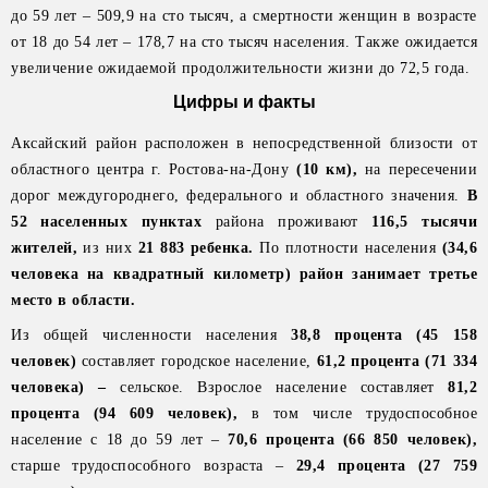
до 59 лет – 509,9 на сто тысяч, а смертности женщин в возрасте
от 18 до 54 лет – 178,7 на сто тысяч населения. Также ожидается
увеличение ожидаемой продолжительности жизни до 72,5 года.
Цифры и факты
Аксайский район расположен в непосредственной близости от
областного центра г. Ростова-на-Дону
(10 км),
на пересечении
дорог междугороднего, федерального и областного значения.
В
52 населенных пунктах
района проживают
116,5 тысячи
жителей,
из них
21 883 ребенка.
По плотности населения
(34,6
человека на квадратный километр)
район занимает третье
место в области.
Из общей численности населения
38,8 процента (45 158
человек)
составляет городское население,
61,2 процента (71 334
человека)
–
сельское. Взрослое население составляет
81,2
процента (94 609 человек),
в том числе трудоспособное
население с 18 до 59 лет –
70,6 процента (66 850 человек),
старше трудоспособного возраста –
29,4 процента (27 759