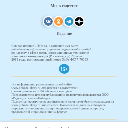
Мы в соцсетях
Издание
Сетевое издание «Победа» (доменное имя сайта
pobeda-aksay.ru) зарегистрировано федеральной службой
по надзору в сфере связи, информационных технологий
и массовых коммуникаций (Роскомнадзор) 26 июля
2019 года, регистрационный номер Эл № ФС77-76383
16+
Вся информация, размещенная на веб-сайте
www.pobeda-aksay.ru охраняется в соответствии
с законодательством РФ об авторском праве.
Представителем авторов публикаций и фотоматериалов является ООО
«Редакция газеты «Победа».
Полное или частичное воспроизведение материалов без гиперрассылки на
www.pobeda-aksay.ru запрещается. Пользователи должны соблюдать
морально-этические нормы при отправке комментариев, вопросов,
предложений и при общении на форуме
ПОБЕДА © 2010-2026