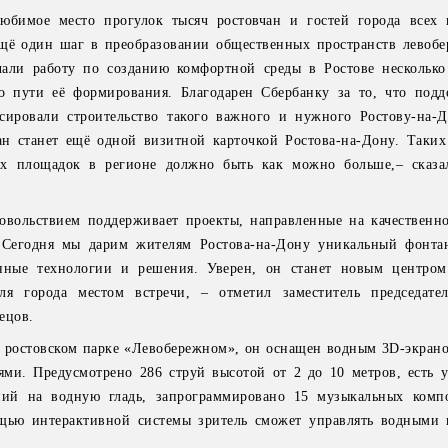
бимое место прогулок тысяч ростовчан и гостей города всех 
ещё один шаг в преобразовании общественных пространств левобе
али работу по созданию комфортной среды в Ростове несколько
о пути её формирования. Благодарен Сбербанку за то, что под
ировали строительство такого важного и нужного Ростову-на-Д
ан станет ещё одной визитной карточкой Ростова-на-Дону. Таких
х площадок в регионе должно быть как можно больше,– сказал
овольствием поддерживает проекты, направленные на качественн
. Сегодня мы дарим жителям Ростова-на-Дону уникальный фонта
нные технологии и решения. Уверен, он станет новым центром
ля города местом встречи, – отметил заместитель председате
ецов.
 ростовском парке «Левобережном», он оснащен водным 3D-экрано
ми. Предусмотрено 286 струй высотой от 2 до 10 метров, есть у
ний на водную гладь, запрограммировано 15 музыкальных комп
щью интерактивной системы зритель сможет управлять водными