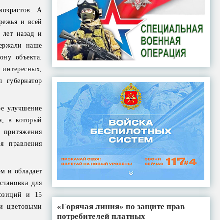
возрастов. А
режья и всей
 лет назад и
держали наше
ону объекта.
 интересных,
 губернатор
ое улучшение
н, в который
 притяжения
ля правления
м и обладает
становка для
озиций и 15
«Горячая линия» по защите прав
 и цветовыми
потребителей платных