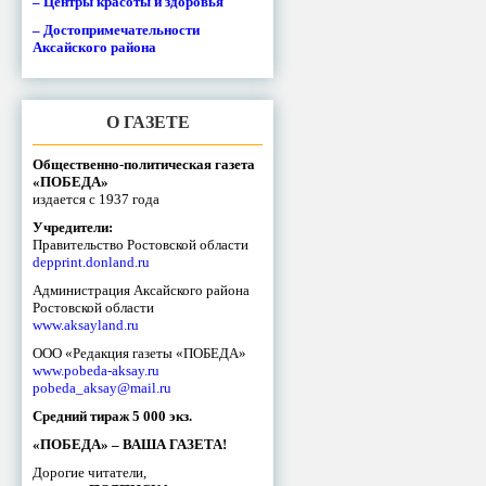
– Центры красоты и здоровья
– Достопримечательности
Аксайского района
О ГАЗЕТЕ
Общественно-политическая газета
«ПОБЕДА»
издается с 1937 года
Учредители:
Правительство Ростовской области
depprint.donland.ru
Администрация Аксайского района
Ростовской области
www.aksayland.ru
ООО «Редакция газеты «ПОБЕДА»
www.pobeda-aksay.ru
pobeda_aksay@mail.ru
Средний тираж 5 000 экз.
«ПОБЕДА» – ВАША ГАЗЕТА!
Дорогие читатели,