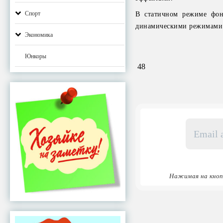
Спорт
В статичном режиме фон
динамическими режимами и
Экономика
Юнкоры
48
Email
адрес
*
Нажимая на кноп