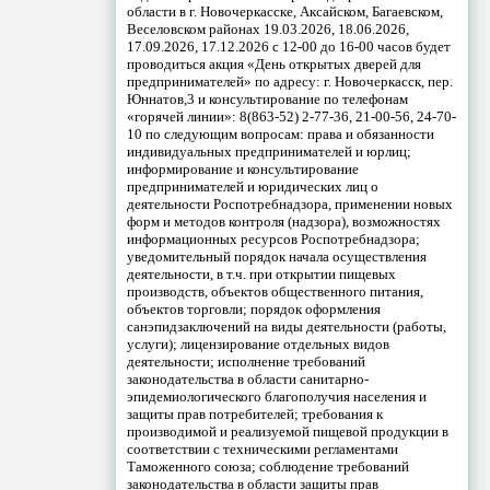
области в г. Новочеркасске, Аксайском, Багаевском,
Веселовском районах 19.03.2026, 18.06.2026,
17.09.2026, 17.12.2026 с 12-00 до 16-00 часов будет
проводиться акция «День открытых дверей для
предпринимателей» по адресу: г. Новочеркасск, пер.
Юннатов,3 и консультирование по телефонам
«горячей линии»: 8(863-52) 2-77-36, 21-00-56, 24-70-
10 по следующим вопросам: права и обязанности
индивидуальных предпринимателей и юрлиц;
информирование и консультирование
предпринимателей и юридических лиц о
деятельности Роспотребнадзора, применении новых
форм и методов контроля (надзора), возможностях
информационных ресурсов Роспотребнадзора;
уведомительный порядок начала осуществления
деятельности, в т.ч. при открытии пищевых
производств, объектов общественного питания,
объектов торговли; порядок оформления
санэпидзаключений на виды деятельности (работы,
услуги); лицензирование отдельных видов
деятельности; исполнение требований
законодательства в области санитарно-
эпидемиологического благополучия населения и
защиты прав потребителей; требования к
производимой и реализуемой пищевой продукции в
соответствии с техническими регламентами
Таможенного союза; соблюдение требований
законодательства в области защиты прав