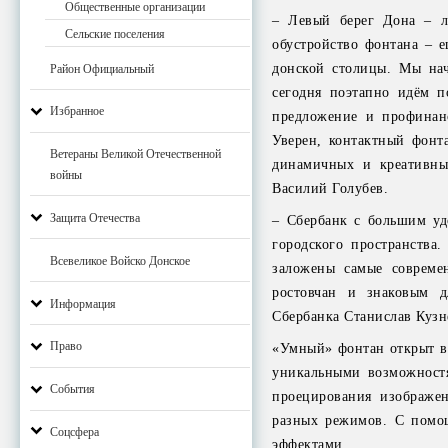
Общественные организации
– Левый берег Дона – лю
Сельские поселения
обустройство фонтана – 
донской столицы. Мы нач
Район Официальный
сегодня поэтапно идём п
Избранное
предложение и профинанс
Уверен, контактный фонт
Ветераны Великой Отечественной
динамичных и креативны
войны
Василий Голубев.
Защита Отечества
– Сбербанк с большим уд
городского пространства
Всевеликое Войско Донское
заложены самые совреме
ростовчан и знаковым д
Информация
Сбербанка Станислав Кузн
Право
«Умный» фонтан открыт в
уникальными возможностя
События
проецирования изображе
разных режимов. С помо
Соцсфера
эффектами.