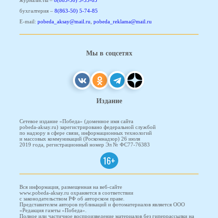
журналисты –
8(863-50) 5-53-65
бухгалтерия –
8(863-50) 5-74-85
E-mail:
pobeda_aksay@mail.ru
,
pobeda_reklama@mail.ru
Мы в соцсетях
Издание
Сетевое издание «Победа» (доменное имя сайта
pobeda-aksay.ru) зарегистрировано федеральной службой
по надзору в сфере связи, информационных технологий
и массовых коммуникаций (Роскомнадзор) 26 июля
2019 года, регистрационный номер Эл № ФС77-76383
16+
Вся информация, размещенная на веб-сайте
www.pobeda-aksay.ru охраняется в соответствии
с законодательством РФ об авторском праве.
Представителем авторов публикаций и фотоматериалов является ООО
«Редакция газеты «Победа».
Полное или частичное воспроизведение материалов без гиперрассылки на