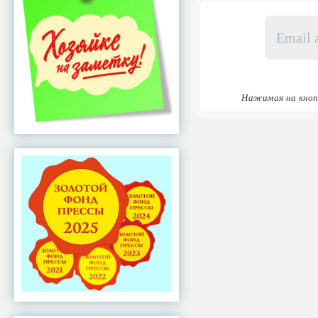
Email
адрес
*
Нажимая на кноп