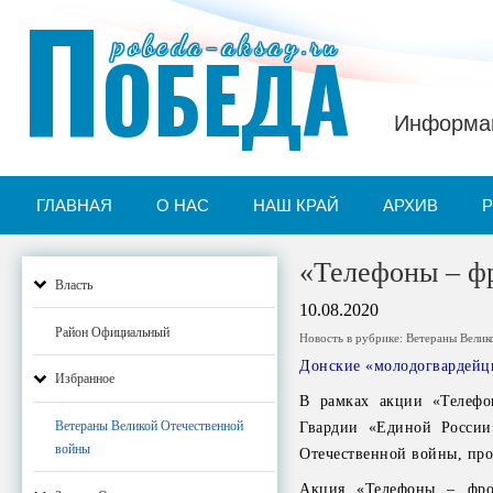
П
pobeda-aksay.ru
ОБЕДА
Информац
ГЛАВНАЯ
О НАС
НАШ КРАЙ
АРХИВ
«Телефоны – ф
Власть
10.08.2020
Район Официальный
Новость в рубрике:
Ветераны Велик
Донские «молодогвардейц
Избранное
В рамках акции «Телефо
Ветераны Великой Отечественной
Гвардии «Единой России
войны
Отечественной войны, пр
Акция «Телефоны – фро