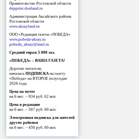
Правительство Ростовской области
depprint.donland.ru
Администрация Аксайского района
Ростовской области
www.aksayland.ru
ООО «Редакция газеты «ПОБЕДА»
www.pobeda-aksay.ru
pobeda_aksay@mail.ru
Средний тираж 5 000 экз.
«ПОБЕДА» – ВАША ГАЗЕТА!
Дорогие читатели,
началась
ПОДПИСКА
на газету
«Победа» на ВТОРОЕ полугодие
2026 года
Цена на почте
на 6 мес. – 934 руб. 62 коп.
Цена в редакции
на 6 мес. – 567 руб. 00 коп.
Электронная подписка для жителей
других районов
на 6 мес. – 450 руб. 00 коп.