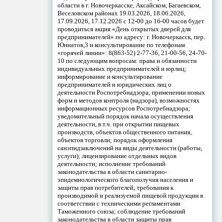
области в г. Новочеркасске, Аксайском, Багаевском,
Веселовском районах 19.03.2026, 18.06.2026,
17.09.2026, 17.12.2026 с 12-00 до 16-00 часов будет
проводиться акция «День открытых дверей для
предпринимателей» по адресу: г. Новочеркасск, пер.
Юннатов,3 и консультирование по телефонам
«горячей линии»: 8(863-52) 2-77-36, 21-00-56, 24-70-
10 по следующим вопросам: права и обязанности
индивидуальных предпринимателей и юрлиц;
информирование и консультирование
предпринимателей и юридических лиц о
деятельности Роспотребнадзора, применении новых
форм и методов контроля (надзора), возможностях
информационных ресурсов Роспотребнадзора;
уведомительный порядок начала осуществления
деятельности, в т.ч. при открытии пищевых
производств, объектов общественного питания,
объектов торговли; порядок оформления
санэпидзаключений на виды деятельности (работы,
услуги); лицензирование отдельных видов
деятельности; исполнение требований
законодательства в области санитарно-
эпидемиологического благополучия населения и
защиты прав потребителей; требования к
производимой и реализуемой пищевой продукции в
соответствии с техническими регламентами
Таможенного союза; соблюдение требований
законодательства в области защиты прав