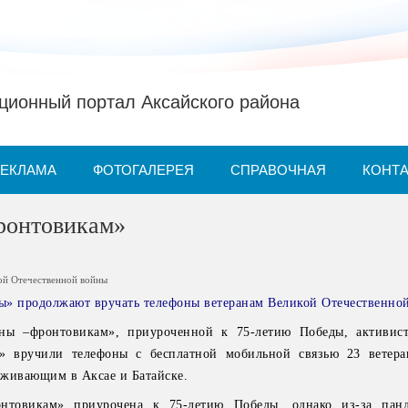
ионный портал Аксайского района
РЕКЛАМА
ФОТОГАЛЕРЕЯ
СПРАВОЧНАЯ
КОНТ
ронтовикам»
ой Отечественной войны
ы» продолжают вручать телефоны ветеранам Великой Отечественно
ны –фронтовикам», приуроченной к 75-летию Победы, активис
» вручили телефоны с бесплатной мобильной связью 23 ветера
оживающим в Аксае и Батайске.
нтовикам» приурочена к 75-летию Победы, однако из-за пан