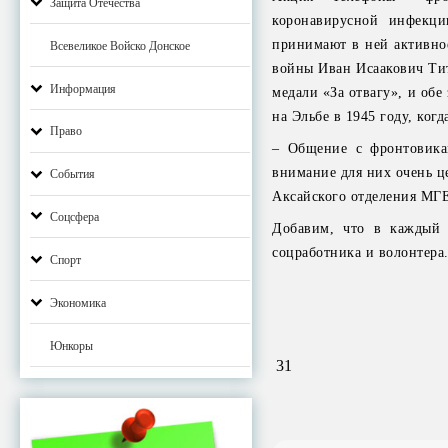
Защита Отечества
коронавирусной инфекци
принимают в ней активное
Всевеликое Войско Донское
войны Иван Исаакович Тит
Информация
медали «За отвагу», и обе
на Эльбе в 1945 году, ко
Право
– Общение с фронтовика
внимание для них очень ц
События
Аксайского отделения МГ
Соцсфера
Добавим, что в каждый 
соцработника и волонтера
Спорт
Экономика
Юнкоры
31