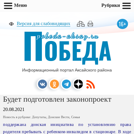
Меню
Рубрики
П
16+
Версия для слабовидящих
pobeda-aksay.ru
ОБЕДА
Информационный портал Аксайского района
Будет подготовлен законопроект
20.08.2021
Новость в рубрике:
Депутаты
,
Донские Вести
,
Семья
поддержана донская инициатива по установлению права
родителя пребывать с ребенком-инвалидом в стационаре. В ходе