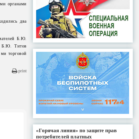
ыми органами
ходились два
мателей Б.Ю.
м Б.Ю. Титов
 ми торговой
print
«Горячая линия» по защите прав
потребителей платных