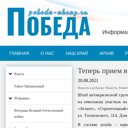
П
pobeda-aksay.ru
ОБЕДА
Информац
ГЛАВНАЯ
О НАС
НАШ КРАЙ
АРХИВ
Теперь прием 
Власть
20.08.2021
Район Официальный
Новость в рубрике:
Новости
,
Разви
Штаб антикризисной групп
Избранное
на земельных участках на
«Атлант», «Строительный»,
Ветераны Великой Отечественной
ул. Толпинского, 114, Дом
войны
В составе штаба – юрис