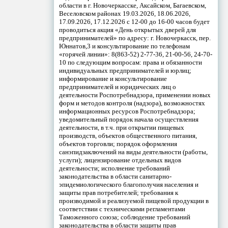
области в г. Новочеркасске, Аксайском, Багаевском,
Веселовском районах 19.03.2026, 18.06.2026,
17.09.2026, 17.12.2026 с 12-00 до 16-00 часов будет
проводиться акция «День открытых дверей для
предпринимателей» по адресу: г. Новочеркасск, пер.
Юннатов,3 и консультирование по телефонам
«горячей линии»: 8(863-52) 2-77-36, 21-00-56, 24-70-
10 по следующим вопросам: права и обязанности
индивидуальных предпринимателей и юрлиц;
информирование и консультирование
предпринимателей и юридических лиц о
деятельности Роспотребнадзора, применении новых
форм и методов контроля (надзора), возможностях
информационных ресурсов Роспотребнадзора;
уведомительный порядок начала осуществления
деятельности, в т.ч. при открытии пищевых
производств, объектов общественного питания,
объектов торговли; порядок оформления
санэпидзаключений на виды деятельности (работы,
услуги); лицензирование отдельных видов
деятельности; исполнение требований
законодательства в области санитарно-
эпидемиологического благополучия населения и
защиты прав потребителей; требования к
производимой и реализуемой пищевой продукции в
соответствии с техническими регламентами
Таможенного союза; соблюдение требований
законодательства в области защиты прав