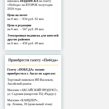
началась
ПОДПИСКА
на газету
«Победа» на ВТОРОЕ полугодие
2026 года
Цена на почте
на 6 мес. – 934 руб. 62 коп.
Цена в редакции
на 6 мес. – 567 руб. 00 коп.
Электронная подписка для жителей
других районов
на 6 мес. – 450 руб. 00 коп.
Приобрести газету «Победа»
Газету «ПОБЕДА» можно
приобрести в г. Аксае по адресам:
Торговый павильон ИП Васильев,
Аксайский рынок
Магазин «АКСАЙСКИЙ ПРОДУКТ»,
ул. Садовая (напротив ТЦ «Ридер»)
Магазин «КАНЦЛЕР»,
пр. Ленина, 30 (цокольный этаж)