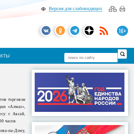
Версия для слабовидящих
16+
АКТЫ
тов торговли
дки «Алмаз»,
су: г. Аксай,
00 часов.
ва-на-Дону,