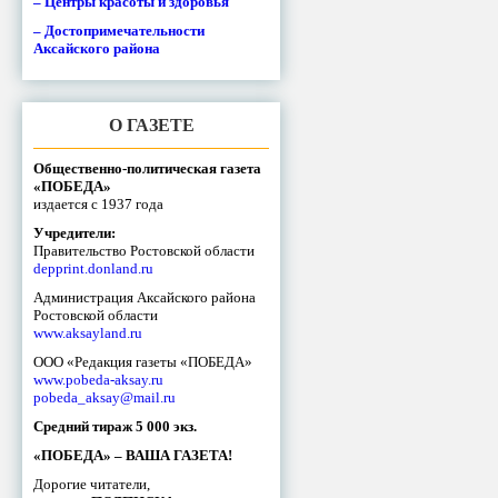
– Центры красоты и здоровья
– Достопримечательности
Аксайского района
О ГАЗЕТЕ
Общественно-политическая газета
«ПОБЕДА»
издается с 1937 года
Учредители:
Правительство Ростовской области
depprint.donland.ru
Администрация Аксайского района
Ростовской области
www.aksayland.ru
ООО «Редакция газеты «ПОБЕДА»
www.pobeda-aksay.ru
pobeda_aksay@mail.ru
Средний тираж 5 000 экз.
«ПОБЕДА» – ВАША ГАЗЕТА!
Дорогие читатели,