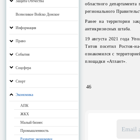
Защита Отечества
областного департамента
регионального Правительс
Всевеликое Войско Донское
Ранее на территории за
Информация
антикризисных штаба.
19 августа 2021 года Уп
Право
Титов посетил Ростов-н
ознакомился с территорие
События
площадки «Атлант».
Соцсфера
Спорт
46
Экономика
АПК
ЖКХ
Email
Малый бизнес
адрес
Промышленность
*
Развитие экономики