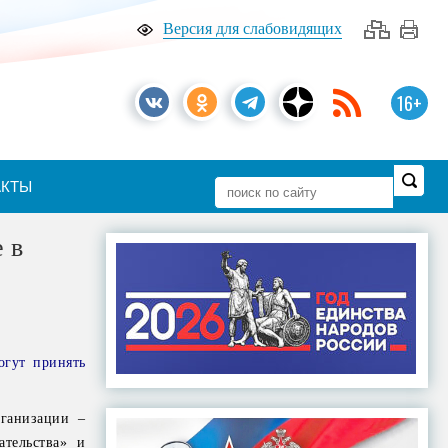
Версия для слабовидящих
16+
АКТЫ
 в
огут принять
рганизации –
ательства» и