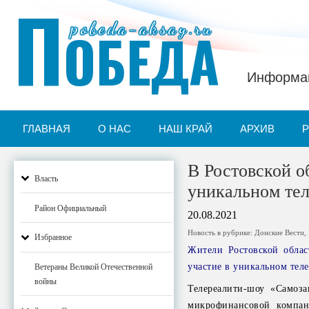
П
pobeda-aksay.ru
ОБЕДА
Информац
ГЛАВНАЯ
О НАС
НАШ КРАЙ
АРХИВ
В Ростовской о
Власть
уникальном тел
Район Официальный
20.08.2021
Новость в рубрике:
Донские Вести
,
Избранное
Жители Ростовской облас
участие в уникальном тел
Ветераны Великой Отечественной
войны
Телереалити-шоу «Самоза
микрофинансовой компан