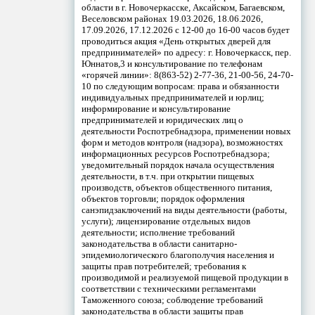
области в г. Новочеркасске, Аксайском, Багаевском,
Веселовском районах 19.03.2026, 18.06.2026,
17.09.2026, 17.12.2026 с 12-00 до 16-00 часов будет
проводиться акция «День открытых дверей для
предпринимателей» по адресу: г. Новочеркасск, пер.
Юннатов,3 и консультирование по телефонам
«горячей линии»: 8(863-52) 2-77-36, 21-00-56, 24-70-
10 по следующим вопросам: права и обязанности
индивидуальных предпринимателей и юрлиц;
информирование и консультирование
предпринимателей и юридических лиц о
деятельности Роспотребнадзора, применении новых
форм и методов контроля (надзора), возможностях
информационных ресурсов Роспотребнадзора;
уведомительный порядок начала осуществления
деятельности, в т.ч. при открытии пищевых
производств, объектов общественного питания,
объектов торговли; порядок оформления
санэпидзаключений на виды деятельности (работы,
услуги); лицензирование отдельных видов
деятельности; исполнение требований
законодательства в области санитарно-
эпидемиологического благополучия населения и
защиты прав потребителей; требования к
производимой и реализуемой пищевой продукции в
соответствии с техническими регламентами
Таможенного союза; соблюдение требований
законодательства в области защиты прав