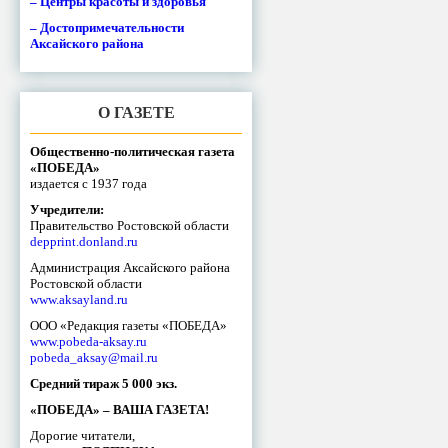
– Центры красоты и здоровья
– Достопримечательности
Аксайского района
О ГАЗЕТЕ
Общественно-политическая газета
«ПОБЕДА»
издается с 1937 года
Учредители:
Правительство Ростовской области
depprint.donland.ru
Администрация Аксайского района
Ростовской области
www.aksayland.ru
ООО «Редакция газеты «ПОБЕДА»
www.pobeda-aksay.ru
pobeda_aksay@mail.ru
Средний тираж 5 000 экз.
«ПОБЕДА» – ВАША ГАЗЕТА!
Дорогие читатели,