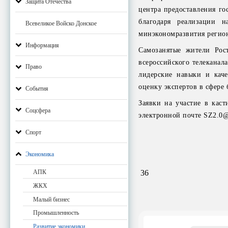
Защита Отечества
центра предоставления го
благодаря реализации н
Всевеликое Войско Донское
минэкономразвития рег
Информация
Самозанятые жители Рос
всероссийского телеканал
Право
лидерские навыки и каче
оценку экспертов в сфере 
События
Заявки на участие в каст
Соцсфера
электронной почте SZ2.0@
Спорт
Экономика
АПК
36
ЖКХ
Малый бизнес
Промышленность
Развитие экономики