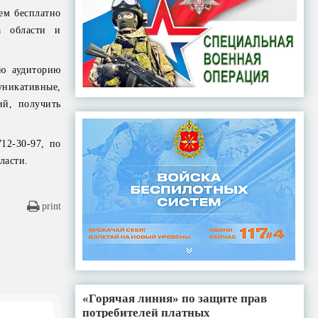
ем бесплатно
а области и
ую аудиторию
уникативные,
ий, получить
12-30-97, по
ласти.
print
«Горячая линия» по защите прав
потребителей платных