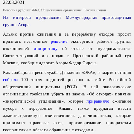
22.08.2021
Новость в рубрике:
ЖКХ
,
Общественные организации
,
Человек и закон
Их интересы представляет Международная правозащитная
группа Агора
Альянс против сжигания и за переработку отходов просит
признать незаконным
решение
экспертной рабочей группы,
отклонившей
инициативу
об отказе от мусоросжигания.
Соответствующий иск подан в Пресненский районный суд
Москвы, сообщил адвокат Агоры Федор Сирош.
Как сообщила пресс-служба Движения «ЭКА», в марте петиция
собрала
100 тысяч подписей россиян на сайте Российской
общественной инициативы (РОИ). В ней экологические
организации требовали убрать из закона «Об отходах» понятие
«энергетической утилизации», которое
приравняло
сжигание
мусора к переработке. Альянс также предлагал ввести
административную ответственность для чиновников, которые
принимают правовые акты, противоречащие приоритетам
госполитики в области обращения с отходами.