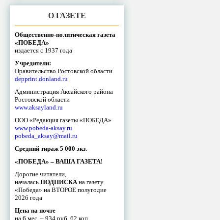
О ГАЗЕТЕ
Общественно-политическая газета
«ПОБЕДА»
издается с 1937 года
Учредители:
Правительство Ростовской области
depprint.donland.ru
Администрация Аксайского района
Ростовской области
www.aksayland.ru
ООО «Редакция газеты «ПОБЕДА»
www.pobeda-aksay.ru
pobeda_aksay@mail.ru
Средний тираж 5 000 экз.
«ПОБЕДА» – ВАША ГАЗЕТА!
Дорогие читатели,
началась
ПОДПИСКА
на газету
«Победа» на ВТОРОЕ полугодие
2026 года
Цена на почте
на 6 мес. – 934 руб. 62 коп.