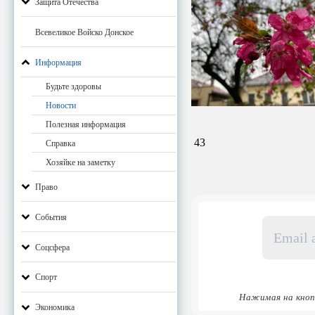
Защита Отечества
Всевеликое Войско Донское
Информация
Будьте здоровы
Новости
Полезная информация
43
Справка
Хозяйке на заметку
Право
События
Email
адрес
Соцсфера
*
Спорт
Нажимая на кноп
Экономика