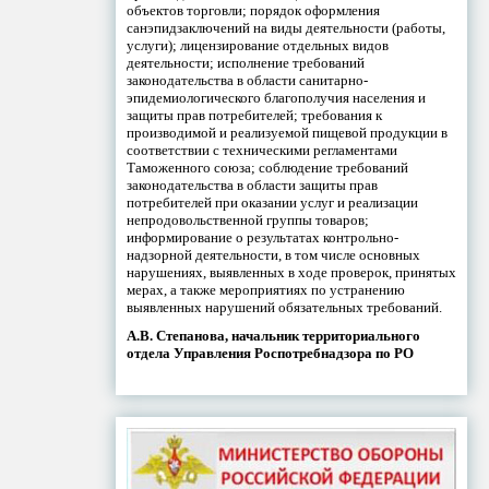
объектов торговли; порядок оформления
санэпидзаключений на виды деятельности (работы,
услуги); лицензирование отдельных видов
деятельности; исполнение требований
законодательства в области санитарно-
эпидемиологического благополучия населения и
защиты прав потребителей; требования к
производимой и реализуемой пищевой продукции в
соответствии с техническими регламентами
Таможенного союза; соблюдение требований
законодательства в области защиты прав
потребителей при оказании услуг и реализации
непродовольственной группы товаров;
информирование о результатах контрольно-
надзорной деятельности, в том числе основных
нарушениях, выявленных в ходе проверок, принятых
мерах, а также мероприятиях по устранению
выявленных нарушений обязательных требований.
А.В. Степанова, начальник территориального
отдела Управления Роспотребнадзора по РО