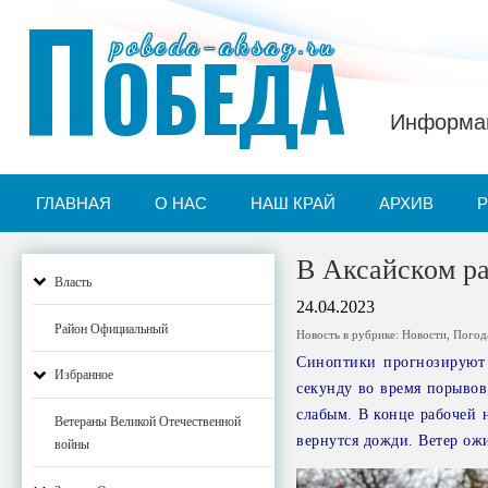
П
pobeda-aksay.ru
ОБЕДА
Информац
ГЛАВНАЯ
О НАС
НАШ КРАЙ
АРХИВ
В Аксайском ра
Власть
24.04.2023
Район Официальный
Новость в рубрике:
Новости
,
Погод
Синоптики прогнозируют 
Избранное
секунду во время порывов.
слабым. В конце рабочей 
Ветераны Великой Отечественной
вернутся дожди. Ветер ожи
войны