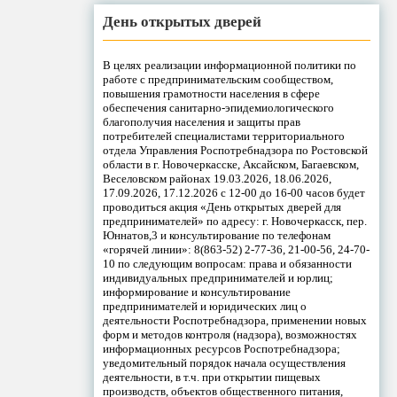
День открытых дверей
В целях реализации информационной политики по
работе с предпринимательским сообществом,
повышения грамотности населения в сфере
обеспечения санитарно-эпидемиологического
благополучия населения и защиты прав
потребителей специалистами территориального
отдела Управления Роспотребнадзора по Ростовской
области в г. Новочеркасске, Аксайском, Багаевском,
Веселовском районах 19.03.2026, 18.06.2026,
17.09.2026, 17.12.2026 с 12-00 до 16-00 часов будет
проводиться акция «День открытых дверей для
предпринимателей» по адресу: г. Новочеркасск, пер.
Юннатов,3 и консультирование по телефонам
«горячей линии»: 8(863-52) 2-77-36, 21-00-56, 24-70-
10 по следующим вопросам: права и обязанности
индивидуальных предпринимателей и юрлиц;
информирование и консультирование
предпринимателей и юридических лиц о
деятельности Роспотребнадзора, применении новых
форм и методов контроля (надзора), возможностях
информационных ресурсов Роспотребнадзора;
уведомительный порядок начала осуществления
деятельности, в т.ч. при открытии пищевых
производств, объектов общественного питания,