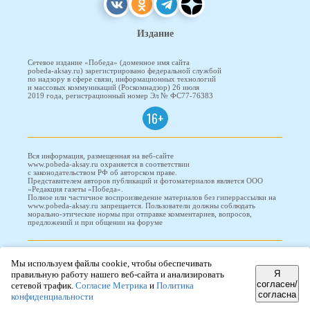
Издание
Сетевое издание «Победа» (доменное имя сайта
pobeda-aksay.ru) зарегистрировано федеральной службой
по надзору в сфере связи, информационных технологий
и массовых коммуникаций (Роскомнадзор) 26 июля
2019 года, регистрационный номер Эл № ФС77-76383
16+
Вся информация, размещенная на веб-сайте
www.pobeda-aksay.ru охраняется в соответствии
с законодательством РФ об авторском праве.
Представителем авторов публикаций и фотоматериалов является ООО
«Редакция газеты «Победа».
Полное или частичное воспроизведение материалов без гиперрассылки на
www.pobeda-aksay.ru запрещается. Пользователи должны соблюдать
морально-этические нормы при отправке комментариев, вопросов,
предложений и при общении на форуме
ПОБЕДА © 2010-2026
Мы используем файлы cookie, чтобы обеспечивать
Я
правильную работу нашего веб-сайта и анализировать
согласен/
сетевой трафик.
Согласие Метрика
и
Политика
согласна
Редизайн и доработка сайта -
ООО "Проводник"
конфиденциальности