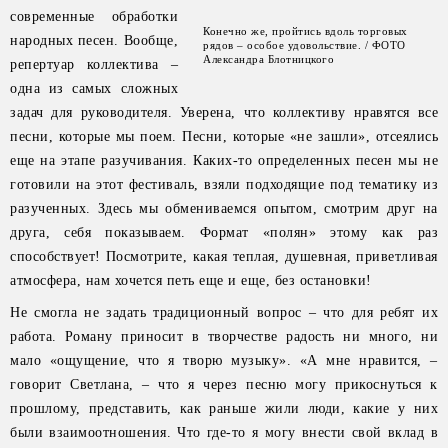
современные обработки
Конечно же, пройтись вдоль торговых
народных песен. Вообще,
рядов – особое удовольствие. / ФОТО
Александра Блотницкого
репертуар коллектива –
одна из самых сложных
задач для руководителя. Уверена, что коллективу нравятся все
песни, которые мы поем. Песни, которые «не зашли», отсеялись
еще на этапе разучивания. Каких-то определенных песен мы не
готовили на этот фестиваль, взяли подходящие под тематику из
разученных. Здесь мы обмениваемся опытом, смотрим друг на
друга, себя показываем. Формат «полян» этому как раз
способствует! Посмотрите, какая теплая, душевная, приветливая
атмосфера, нам хочется петь еще и еще, без остановки!
Не смогла не задать традиционный вопрос – что для ребят их
работа. Роману приносит в творчестве радость ни много, ни
мало «ощущение, что я творю музыку». «А мне нравится, –
говорит Светлана, – что я через песню могу прикоснуться к
прошлому, представить, как раньше жили люди, какие у них
были взаимоотношения. Что где-то я могу внести свой вклад в