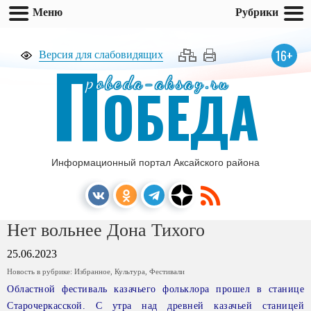
Меню
Рубрики
П
16+
Версия для слабовидящих
pobeda-aksay.ru
ОБЕДА
Информационный портал Аксайского района
Нет вольнее Дона Тихого
25.06.2023
Новость в рубрике:
Избранное
,
Культура
,
Фестивали
Областной фестиваль казачьего фольклора прошел в станице
Старочеркасской. С утра над древней казачьей станицей