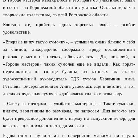
В Городе мастеров наблюдалось в этот день 69 участников, были
и гости – из Воронежской области и Луганска. Остальные, как и
творческие коллективы, со всей Ростовской области.
Конечно же, пройтись вдоль торговых рядов – особое
удовольствие.
«Впервые вижу такую сумочку», – услышала очень близко у себя
за спиной, лихорадочно соображаю, вроде обыкновенный
рюкзак у меня на плечах, оборачиваюсь… Да, пожалуй, в
«Городе мастеров» таких сумочек еще не видали! Как горят-
переливаются на солнце бусины, из которых их сплела
художественный руководитель СДК хутора Черюмкин Анна
Геталова. Бисероплетением Анна увлеклась еще в детстве, а вот
до таких чудесных сумочек «добралась» только в этом году.
– Слежу за трендами, – улыбается мастерица. – Такие сумочки,
видите, вариативны по размерам, по запросам. Для кого-то это
будет прекрасное дополнение к наряду на выпускной вечер, для
кого-то – для похода в театр, да мало ли…
Рядом стол с пушистыми и невероятно мягкими на ощупь