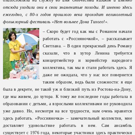
благословляли на службу во имя Отечества казаков и именно
отсюда уходили они в свои знаменитые походы. И именно здесь
ежегодно, с 80-х годов прошлого века проходит великолепный
фольклорный фестиваль «Нет вольнее Дона Тихого!».
– Скоро будет год как мы с Романом начали
работать с «Россияночкой», – рассказывает
Светлана. – В один прекрасный день Роману
сказали, что в хутор Ленина требуется
концертмейстер и хормейстер народного
коллектива, так мы и стали работать здесь. Я
даже не ожидала, что у нас все повернется
таким образом, ведь были сложности: я еще
была в декрете, не такой уж и близкий путь из Ростова-на-Дону,
где мы живем, до хутора. К тому же последние годы работала в
образовании с детьми, а взрослыми коллективами не руководила
уже давно. Но, несмотря на все трудности, нам очень нравится
здесь работать. «Россияночка» – замечательный коллектив, мне
доставляет удовольствие работать в нем. Сам ансамбль
существует с 1976 года, некоторые участники здесь практически