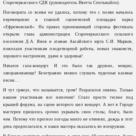
Старочеркасского СДК (руководитель Иветта Спотыкайло).
Поговорить со всеми не удалось, потому что с полян началось
перемещение к главной сценической площадке парка
«Ефремовский». На правах принимающей стороны фестиваль
открыли глава администрации Старочеркасского сельского
поселения Д.А. Янов и атаман Аксайского юрта С.И. Марков,
пожелали участникам плодотворной работы, новых знакомств,
хорошего настроения, удачи и здоровья!
Начался гала-концерт. И это было так дружно, мощно,
завораживающе! Безотрывно можно слушать чудесные казачьи
песни…
И тут грянул, что называется, гром! Разразился ливень. Только
нашим участникам все нипочем! Стало просто теснее под
крышей форума, на сцене которого шел концерт. А вот в Городе
мастеров пришлось срочно укрывать свои столы, благо, было
чем. Потому что прогноз погоды никто не отменял, дождь в этот
день предполагался, и наши мастера оказались во всеоружии.