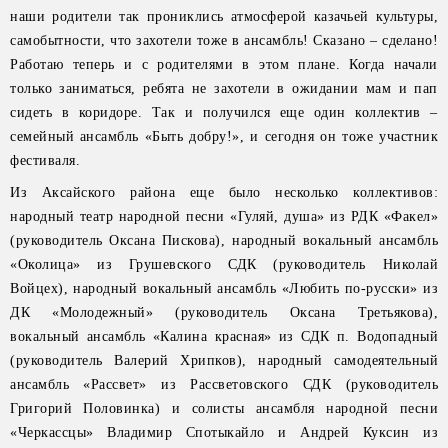
наши родители так прониклись атмосферой казачьей культуры,
самобытности, что захотели тоже в ансамбль! Сказано – сделано!
Работаю теперь и с родителями в этом плане. Когда начали
только заниматься, ребята не захотели в ожидании мам и пап
сидеть в коридоре. Так и получился еще один коллектив –
семейный ансамбль «Быть добру!», и сегодня он тоже участник
фестиваля.
Из Аксайского района еще было несколько коллективов:
народный театр народной песни «Гуляй, душа» из РДК «Факел»
(руководитель Оксана Пискова), народный вокальный ансамбль
«Околица» из Грушевского СДК (руководитель Николай
Войцех), народный вокальный ансамбль «Любить по-русски» из
ДК «Молодежный» (руководитель Оксана Третьякова),
вокальный ансамбль «Калина красная» из СДК п. Водопадный
(руководитель Валерий Хрипков), народный самодеятельный
ансамбль «Рассвет» из Рассветовского СДК (руководитель
Григорий Половинка) и солисты ансамбля народной песни
«Черкассцы» Владимир Спотыкайло и Андрей Куксин из