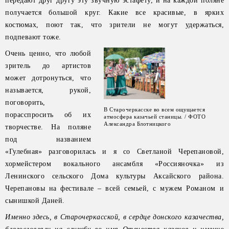
передают друг другу эту звучную эстафету, и на каждой поляне
получается большой круг. Какие все красивые, в ярких
костюмах, поют так, что зрители не могут удержаться,
подпевают тоже.
Очень ценно, что любой
зритель до артистов
может дотронуться, что
называется, рукой,
поговорить,
В Старочеркасске во всем ощущается
порасспросить об их
атмосфера казачьей станицы. / ФОТО
Александра Блотницкого
творчестве. На поляне
под названием
«Гулебная» разговорилась и я со Светланой Черепановой,
хормейстером вокального ансамбля «Россияночка» из
Ленинского сельского Дома культуры Аксайского района.
Черепановы на фестивале – всей семьей, с мужем Романом и
сынишкой Даней.
Именно здесь, в Старочеркасской, в сердце донского казачества,