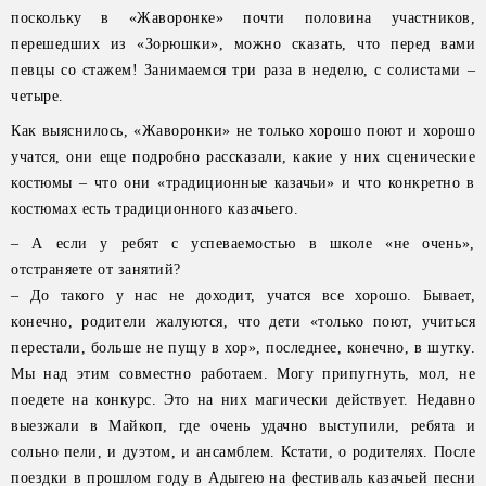
поскольку в «Жаворонке» почти половина участников,
перешедших из «Зорюшки», можно сказать, что перед вами
певцы со стажем! Занимаемся три раза в неделю, с солистами –
четыре.
Как выяснилось, «Жаворонки» не только хорошо поют и хорошо
учатся, они еще подробно рассказали, какие у них сценические
костюмы – что они «традиционные казачьи» и что конкретно в
костюмах есть традиционного казачьего.
– А если у ребят с успеваемостью в школе «не очень»,
отстраняете от занятий?
– До такого у нас не доходит, учатся все хорошо. Бывает,
конечно, родители жалуются, что дети «только поют, учиться
перестали, больше не пущу в хор», последнее, конечно, в шутку.
Мы над этим совместно работаем. Могу припугнуть, мол, не
поедете на конкурс. Это на них магически действует. Недавно
выезжали в Майкоп, где очень удачно выступили, ребята и
сольно пели, и дуэтом, и ансамблем. Кстати, о родителях. После
поездки в прошлом году в Адыгею на фестиваль казачьей песни