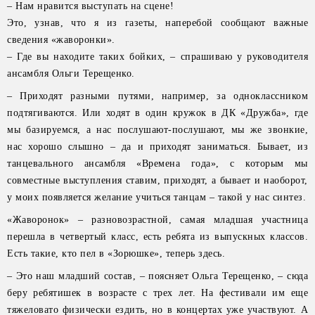
– Нам нравится выступать на сцене!
Это, узнав, что я из газеты, наперебой сообщают важные
сведения «жаворонки».
– Где вы находите таких бойких, – спрашиваю у руководителя
ансамбля Ольги Терещенко.
– Приходят разными путями, например, за одноклассником
подтягиваются. Или ходят в один кружок в ДК «Дружба», где
мы базируемся, а нас послушают-послушают, мы же звонкие,
нас хорошо слышно – да и приходят заниматься. Бывает, из
танцевального ансамбля «Времена года», с которым мы
совместные выступления ставим, приходят, а бывает и наоборот,
у моих появляется желание учиться танцам – такой у нас синтез.
«Жаворонок» – разновозрастной, самая младшая участница
перешла в четвертый класс, есть ребята из выпускных классов.
Есть такие, кто пел в «Зорюшке», теперь здесь.
– Это наш младший состав, – поясняет Ольга Терещенко, – сюда
беру ребятишек в возрасте с трех лет. На фестивали им еще
тяжеловато физически ездить, но в концертах уже участвуют. А