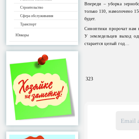
Впереди – уборка зернобо
Строительство
только 110, намолочено 15
Сфера обслуживания
будет.
Транспорт
Синоптики пророчат нам п
Юнкоры
У земледельцев выход од
старается целый год…
323
Email
адрес
*