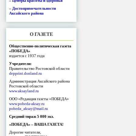
– Центры красоты и здоровья
– Достопримечательности
Аксайского района
О ГАЗЕТЕ
Общественно-политическая газета
«ПОБЕДА»
издается с 1937 года
Учредители:
Правительство Ростовской области
depprint.donland.ru
Администрация Аксайского района
Ростовской области
www.aksayland.ru
ООО «Редакция газеты «ПОБЕДА»
www.pobeda-aksay.ru
pobeda_aksay@mail.ru
Средний тираж 5 000 экз.
«ПОБЕДА» – ВАША ГАЗЕТА!
Дорогие читатели,