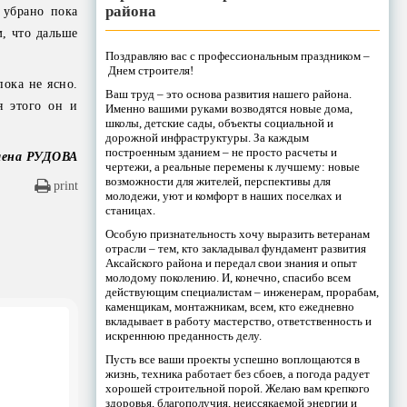
района
 убрано пока
м, что дальше
Поздравляю вас с профессиональным праздником –
Днем строителя!
ока не ясно.
Ваш труд – это основа развития нашего района.
я этого он и
Именно вашими руками возводятся новые дома,
школы, детские сады, объекты социальной и
дорожной инфраструктуры. За каждым
построенным зданием – не просто расчеты и
лена РУДОВА
чертежи, а реальные перемены к лучшему: новые
возможности для жителей, перспективы для
print
молодежи, уют и комфорт в наших поселках и
станицах.
Особую признательность хочу выразить ветеранам
отрасли – тем, кто закладывал фундамент развития
Аксайского района и передал свои знания и опыт
молодому поколению. И, конечно, спасибо всем
действующим специалистам – инженерам, прорабам,
каменщикам, монтажникам, всем, кто ежедневно
вкладывает в работу мастерство, ответственность и
искреннюю преданность делу.
Пусть все ваши проекты успешно воплощаются в
жизнь, техника работает без сбоев, а погода радует
хорошей строительной порой. Желаю вам крепкого
здоровья, благополучия, неиссякаемой энергии и