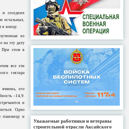
й и соседних
ше остальных,
 к концу.
олученные из
о на эту дату
. При этом в
ичем все эти
ого гектара
 ячмень, его
йность –14,9.
стречаются и
ниться. Одно
ые пшеницу и
Уважаемые работники и ветераны
строительной отрасли Аксайского