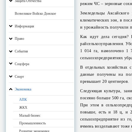
Защита Отечества
режим ЧС – зерновые сохну
Земледельцы Аксайского 
Всевеликое Войско Донское
климатических зон, в пос
Информация
и урожайность получили по
Как идут дела сегодня?
Право
райсельхозуправления. Убо
1 014 га, намолочено 1 
События
сельхозхпредприятиях убр
Соцсфера
В отдельных хозяйствах с
данные получены на пол
Спорт
превышает 20 центнеров.
Экономика
Следующая культура, зан
посеяно больше 500 га, ск
АПК
При этом в сельхозпредп
ЖКХ
повыше, есть и 18 ц, и 
Малый бизнес
сельхозпредприятие из г
Промышленность
ячмень возделывают тоже н
Развитие экономики