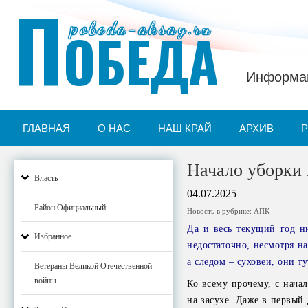
П
pobeda-aksay.ru
ОБЕДА
Информац
ГЛАВНАЯ
О НАС
НАШ КРАЙ
АРХИВ
Начало уборки 
Власть
04.07.2025
Район Официальный
Новость в рубрике:
АПК
Да и весь текущий год ни
Избранное
недостаточно, несмотря н
а следом – суховеи, они т
Ветераны Великой Отечественной
войны
Ко всему прочему, с нача
на засухе. Даже в первый 