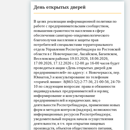
День открытых дверей
В целях реализации информационной политики по
работе с предпринимательским сообществом,
повышения грамотности населения в сфере
обеспечения санитарно-эпидемиологического
благополучия населения и защиты прав
потребителей специалистами территориального
отдела Управления Роспотребнадзора по Ростовской
области в г. Новочеркасске, Аксайском, Багаевском,
Веселовском районах 19.03.2026, 18.06.2026,
17.09.2026, 17.12.2026 с 12-00 до 16-00 часов будет
проводиться акция «День открытых дверей для
предпринимателей» по адресу: г. Новочеркасск, пер.
Юннатов,3 и консультирование по телефонам
«горячей линии»: 8(863-52) 2-77-36, 21-00-56, 24-70-
10 по следующим вопросам: права и обязанности
индивидуальных предпринимателей и юрлиц;
информирование и консультирование
предпринимателей и юридических лиц о
деятельности Роспотребнадзора, применении новых
форм и методов контроля (надзора), возможностях
информационных ресурсов Роспотребнадзора;
уведомительный порядок начала осуществления
деятельности, в т.ч. при открытии пищевых
производств, объектов общественного питания,