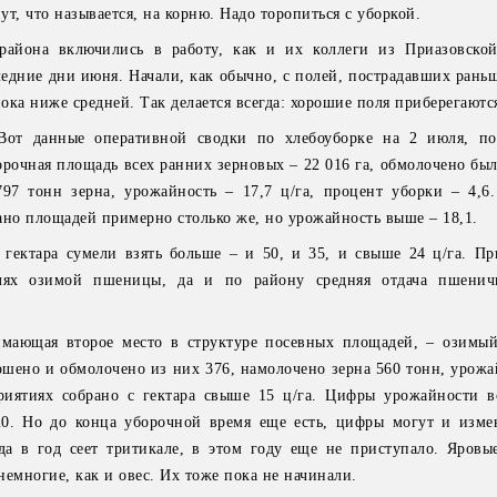
т, что называется, на корню. Надо торопиться с уборкой.
района включились в работу, как и их коллеги из Приазовско
ледние дни июня. Начали, как обычно, с полей, пострадавших рань
ка ниже средней. Так делается всегда: хорошие поля приберегаются
 Вот данные оперативной сводки по хлебоуборке на 2 июля, п
рочная площадь всех ранних зерновых – 22 016 га, обмолочено был
797 тонн зерна, урожайность – 17,7 ц/га, процент уборки – 4,6
ано площадей примерно столько же, но урожайность выше – 18,1.
 гектара сумели взять больше – и 50, и 35, и свыше 24 ц/га. Пр
ях озимой пшеницы, да и по району средняя отдача пшеничн
имающая второе место в структуре посевных площадей, – озимый
ошено и обмолочено из них 376, намолочено зерна 560 тонн, урожа
риятиях собрано с гектара свыше 15 ц/га. Цифры урожайности в
20. Но до конца уборочной время еще есть, цифры могут и изме
ода в год сеет тритикале, в этом году еще не приступало. Яров
емногие, как и овес. Их тоже пока не начинали.