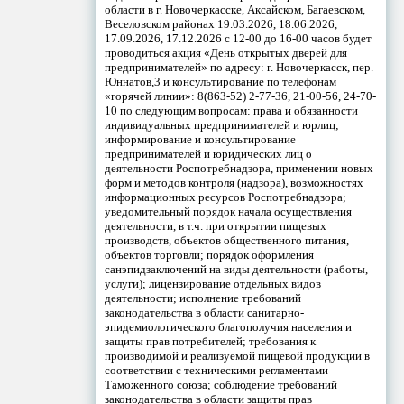
области в г. Новочеркасске, Аксайском, Багаевском,
Веселовском районах 19.03.2026, 18.06.2026,
17.09.2026, 17.12.2026 с 12-00 до 16-00 часов будет
проводиться акция «День открытых дверей для
предпринимателей» по адресу: г. Новочеркасск, пер.
Юннатов,3 и консультирование по телефонам
«горячей линии»: 8(863-52) 2-77-36, 21-00-56, 24-70-
10 по следующим вопросам: права и обязанности
индивидуальных предпринимателей и юрлиц;
информирование и консультирование
предпринимателей и юридических лиц о
деятельности Роспотребнадзора, применении новых
форм и методов контроля (надзора), возможностях
информационных ресурсов Роспотребнадзора;
уведомительный порядок начала осуществления
деятельности, в т.ч. при открытии пищевых
производств, объектов общественного питания,
объектов торговли; порядок оформления
санэпидзаключений на виды деятельности (работы,
услуги); лицензирование отдельных видов
деятельности; исполнение требований
законодательства в области санитарно-
эпидемиологического благополучия населения и
защиты прав потребителей; требования к
производимой и реализуемой пищевой продукции в
соответствии с техническими регламентами
Таможенного союза; соблюдение требований
законодательства в области защиты прав