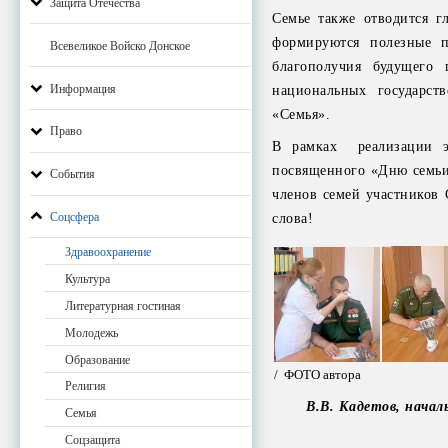
Защита Отечества
Семье также отводится г
формируются полезные 
Всевеликое Войско Донское
благополучия будущего 
Информация
национальных государст
«Семья».
Право
В рамках реализации э
посвященного «Дню семьи
События
членов семей участников 
Соцсфера
слова!
Здравоохранение
Культура
Литературная гостиная
Молодежь
Образование
/ ФОТО автора
Религия
В.В. Кадетов, начал
Семья
Соцзащита