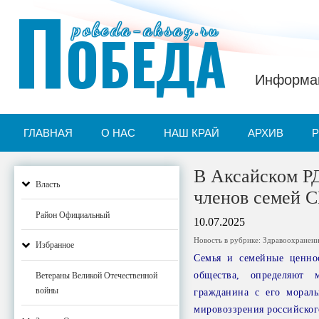
П
pobeda-aksay.ru
ОБЕДА
Информац
ГЛАВНАЯ
О НАС
НАШ КРАЙ
АРХИВ
В Аксайском Р
Власть
членов семей 
Район Официальный
10.07.2025
Новость в рубрике:
Здравоохранен
Избранное
Семья и семейные ценно
общества, определяют 
Ветераны Великой Отечественной
войны
гражданина с его морал
мировоззрения российског