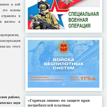
Именно в ней
 это основа
 отражена в
ая жизнь» и
ероприятия,
пансеризация
мыслах этого
ском районе,
«Горячая линия» по защите прав
ических наук
потребителей платных