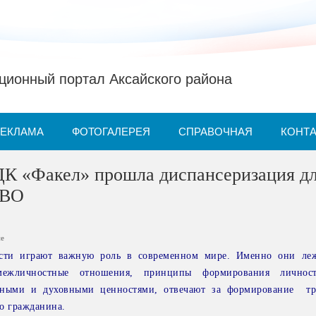
ионный портал Аксайского района
РЕКЛАМА
ФОТОГАЛЕРЕЯ
СПРАВОЧНАЯ
КОНТ
ДК «Факел» прошла диспансеризация д
СВО
ие
сти играют важную роль в современном мире. Именно они леж
межличностные отношения, принципы формирования личнос
ьными и духовными ценностями, отвечают за формирование тр
о гражданина.