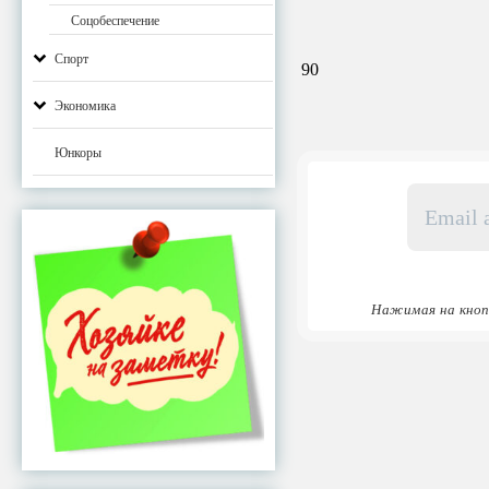
Соцобеспечение
Спорт
90
Экономика
Юнкоры
Email
адрес
*
Нажимая на кноп