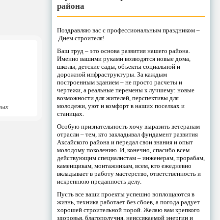
района
Поздравляю вас с профессиональным праздником –
Днем строителя!
Ваш труд – это основа развития нашего района.
Именно вашими руками возводятся новые дома,
школы, детские сады, объекты социальной и
дорожной инфраструктуры. За каждым
построенным зданием – не просто расчеты и
чертежи, а реальные перемены к лучшему: новые
возможности для жителей, перспективы для
молодежи, уют и комфорт в наших поселках и
ных
станицах.
Особую признательность хочу выразить ветеранам
отрасли – тем, кто закладывал фундамент развития
Аксайского района и передал свои знания и опыт
молодому поколению. И, конечно, спасибо всем
действующим специалистам – инженерам, прорабам,
каменщикам, монтажникам, всем, кто ежедневно
вкладывает в работу мастерство, ответственность и
искреннюю преданность делу.
Пусть все ваши проекты успешно воплощаются в
жизнь, техника работает без сбоев, а погода радует
хорошей строительной порой. Желаю вам крепкого
здоровья, благополучия, неиссякаемой энергии и