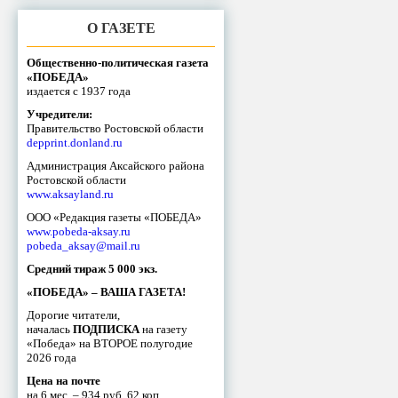
О ГАЗЕТЕ
Общественно-политическая газета
«ПОБЕДА»
издается с 1937 года
Учредители:
Правительство Ростовской области
depprint.donland.ru
Администрация Аксайского района
Ростовской области
www.aksayland.ru
ООО «Редакция газеты «ПОБЕДА»
www.pobeda-aksay.ru
pobeda_aksay@mail.ru
Средний тираж 5 000 экз.
«ПОБЕДА» – ВАША ГАЗЕТА!
Дорогие читатели,
началась
ПОДПИСКА
на газету
«Победа» на ВТОРОЕ полугодие
2026 года
Цена на почте
на 6 мес. – 934 руб. 62 коп.