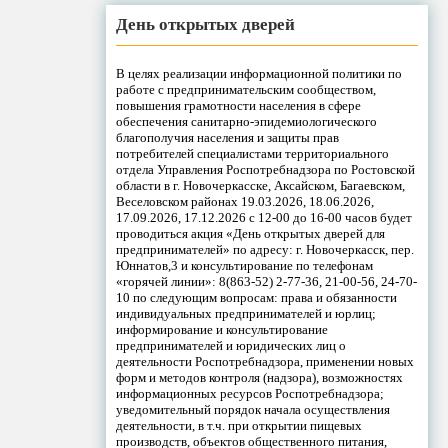
День открытых дверей
В целях реализации информационной политики по
работе с предпринимательским сообществом,
повышения грамотности населения в сфере
обеспечения санитарно-эпидемиологического
благополучия населения и защиты прав
потребителей специалистами территориального
отдела Управления Роспотребнадзора по Ростовской
области в г. Новочеркасске, Аксайском, Багаевском,
Веселовском районах 19.03.2026, 18.06.2026,
17.09.2026, 17.12.2026 с 12-00 до 16-00 часов будет
проводиться акция «День открытых дверей для
предпринимателей» по адресу: г. Новочеркасск, пер.
Юннатов,3 и консультирование по телефонам
«горячей линии»: 8(863-52) 2-77-36, 21-00-56, 24-70-
10 по следующим вопросам: права и обязанности
индивидуальных предпринимателей и юрлиц;
информирование и консультирование
предпринимателей и юридических лиц о
деятельности Роспотребнадзора, применении новых
форм и методов контроля (надзора), возможностях
информационных ресурсов Роспотребнадзора;
уведомительный порядок начала осуществления
деятельности, в т.ч. при открытии пищевых
производств, объектов общественного питания,