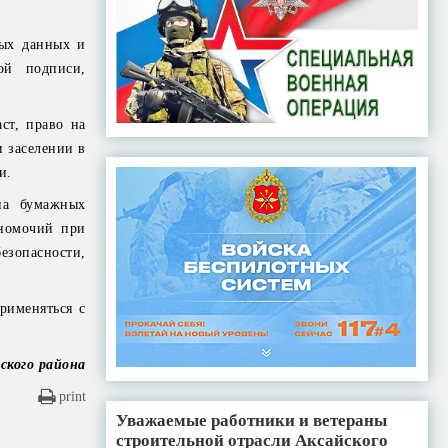
ных данных и
ой подписи,
ст, право на
и заселении в
ии.
на бумажных
лномочий при
езопасности,
рименяться с
ского района
print
Уважаемые работники и ветераны
строительной отрасли Аксайского