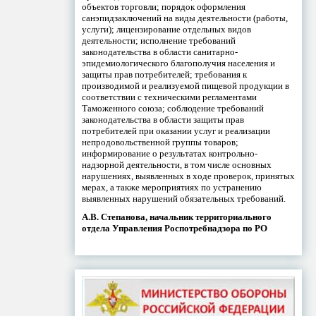
объектов торговли; порядок оформления
санэпидзаключений на виды деятельности (работы,
услуги); лицензирование отдельных видов
деятельности; исполнение требований
законодательства в области санитарно-
эпидемиологического благополучия населения и
защиты прав потребителей; требования к
производимой и реализуемой пищевой продукции в
соответствии с техническими регламентами
Таможенного союза; соблюдение требований
законодательства в области защиты прав
потребителей при оказании услуг и реализации
непродовольственной группы товаров;
информирование о результатах контрольно-
надзорной деятельности, в том числе основных
нарушениях, выявленных в ходе проверок, принятых
мерах, а также мероприятиях по устранению
выявленных нарушений обязательных требований.
А.В. Степанова, начальник территориального
отдела Управления Роспотребнадзора по РО