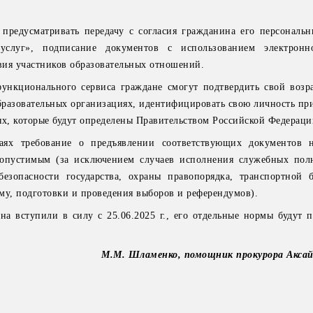
 предусматривать передачу с согласия гражданина его персональ
услуг», подписание документов с использованием электронн
вия участников образовательных отношений.
ункционального сервиса граждане смогут подтвердить свой возра
образовательных организациях, идентифицировать свою личность пр
ях, которые будут определены Правительством Российской Федерац
аях требование о предъявлении соответствующих документов 
допустимым (за исключением случаев исполнения служебных по
езопасности государства, охраны правопорядка, транспортной б
му, подготовки и проведения выборов и референдумов).
а вступили в силу с 25.06.2025 г., его отдельные нормы будут п
М.М. Шламенко, помощник прокурора Аксай