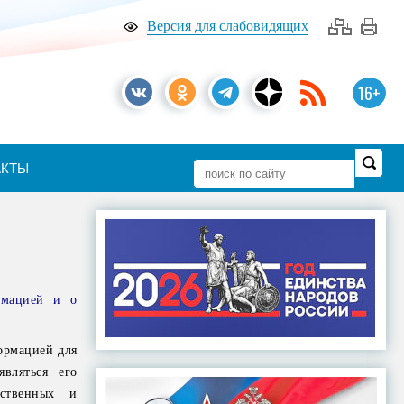
Версия для слабовидящих
16+
АКТЫ
рмацией и о
ормацией для
вляться его
рственных и