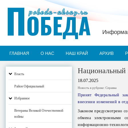
П
pobeda-aksay.ru
ОБЕДА
Информац
ГЛАВНАЯ
О НАС
НАШ КРАЙ
АРХИВ
Национальный 
Власть
18.07.2025
Район Официальный
Новость в рубрике:
Справка
Принят Федеральный за
Избранное
внесении изменений в отд
Ветераны Великой Отечественной
Законом предусмотрено со
войны
обмена электронными со
информационно-техноло