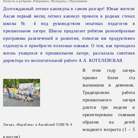
Новость в рубрике:
Избранное
,
Молодежь
,
Образование
Долгожданный летние каникулы в самом разгаре! Юные жители
Аксая первый месяц летних каникул провели в родных стенах
школы № 4 под руководством опытных педагогов в
пришкольном лагере. Школа предлагает ребятам разнообразные
программы развлечений и развития, помогая им продуктивно
отдохнуть и приобрести полезные навыки. О том, как проходила
жизнь учащихся в пришкольном лагере, рассказала советник
директора по воспитательной работе А.А. КОТЕЛЕВСКАЯ.
В этом году лагерь
принял более ста
мальчишек и девчонок.
Традиционно работа
пришкольного лагеря
длится три недели и
ориентирована главным
образом на детей
Лагерь «Кораблик» в Аксайской СОШ № 4.
младшего возраста (1 – 5
классов).