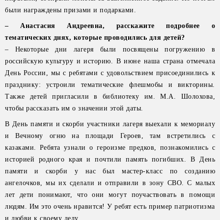
были награждены призами и подарками.
– Анастасия Андреевна, расскажите подробнее о
тематических днях, которые проводились для детей?
– Некоторые дни лагеря были посвящены погружению в
российскую культуру и историю. В июне наша страна отмечала
День России, мы с ребятами с удовольствием присоединились к
празднику: устроили тематические флешмобы и викторины.
Также детей пригласили в библиотеку им. М.А. Шолохова,
чтобы рассказать им о значении этой даты.
В День памяти и скорби участники лагеря выехали к мемориалу
и Вечному огню на площади Героев, там встретились с
казаками. Ребята узнали о героизме предков, познакомились с
историей родного края и почтили память погибших. В День
памяти и скорби у нас был мастер-класс по созданию
ангелочков, мы их сделали и отправили в зону СВО. С малых
лет дети понимают, что они могут поучаствовать в помощи
людям. Им это очень нравится! У ребят есть пример патриотизма
и любви к своему делу.