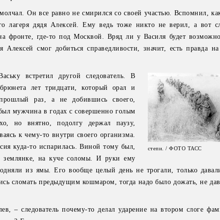
молчал. Он все равно не смирился со своей участью. Вспомнил, ка
го лагеря дядя Алексей. Ему ведь тоже никто не верил, а вот с
на фронте, где-то под Москвой. Вряд ли у Василя будет возможно
дя Алексей смог добиться справедливости, значит, есть правда на
аську встретил другой следователь. В
 брюнета лет тридцати, который орал и
прошлый раз, а не добившись своего,
о был мужчина в годах с совершенно голым
хо, но внятно, подолгу держал паузу,
ваясь к чему-то внутри своего организма.
ссия куда-то испарилась. Виной тому был,
степи. / ФОТО ТАСС
й землянке, на куче соломы. И руки ему
подняли из ямы. Его вообще целый день не трогали, только давали
ись сломать предыдущим кошмаром, тогда надо было дожать, не дав
ев, – следователь почему-то делал ударение на втором слоге фам