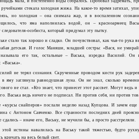
площадь мала, и постепенно воды собралось. Пробовал задремать, 
 ручейками стекала холодная жижа. На какое-то время затихал, упи
рязь, но холодная – она снимала жар, и в воспаленном сознан
ещилось, что яма наполнилась водой, он – красноармеец Вась
ят следователя-особиста, который придумал эту пытку.
ьке стало так хорошо и сладко. Он почувствовал, как чья-то рука в
слабая детская. И голос Маняши, младшей сестры: «Вася, не умира
называла его так, остальные – Васька, изредка Василий. Он 
: «Васька».
силий не терял сознания. Скрученные проводом кисти рук задерев
в яму заглянула равнодушная луна. Он не знал, сколько времени
ового не стал. «Кто знает, что принесет этот рассвет. Могут ведь и 
его. Васька ведь ничего не подписал. Ни против себя, ни против то
е «курсы снайперов» послали неделю назад Купцова. И зачем еще 
ина с Антоном Савченко. Все странности последних дней проясни
е сдались – иначе его, Ваську, не мучили бы, а просто расстреляли.
 этой истины навалилась на Ваську такой тяжестью, будто рухн
ь кричать на весь белый свет.