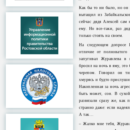
Как бы то ни было, но он 
вытащил из Забайкальско
сейчас дядя Алексей сам 
ему. Но все-таки, раз дя
только стоять на своем.
На следующем допросе В
отличие от полноватого
запугивал Журавлева в 
бросил на ночь в яму, эт
черепом. Говорил он ти
хмурясь и будто прислуши
Накопленная за ночь агре
быть может, сон. В сухо
развязали сразу же, как 
странно даже: если надеял
А так…
– Жалко мне тебя, Журавл