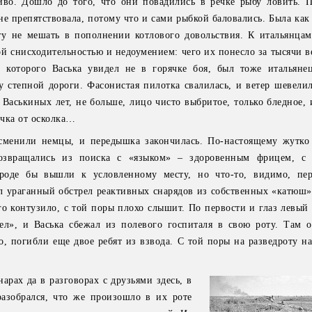
иво. Дошло до того, что они повадились в речке рыбу ловить. 
не препятствовала, потому что и сами рыбкой баловались. Была как
угу не мешать в пополнении котлового довольствия. К итальянца
й снисходительностью и недоумением: чего их понесло за тысячи в
 которого Васька увидел не в горячке боя, был тоже итальяне
у степной дороги. Фасонистая пилотка свалилась, и ветер шевелил
Васькиных лет, не больше, лицо чисто выбритое, только бледное, 
чка от осколка…
сменили немцы, и передышка закончилась. По-настоящему жутко
озвращались из поиска с «языком» – здоровенным фрицем, с 
Вроде бы вышли к условленному месту, но что-то, видимо, пе
л ураганный обстрел реактивных снарядов из собственных «катюш».
го контузило, с той поры плохо слышит. По первости и глаз левый
ел», и Васька сбежал из полевого госпиталя в свою роту. Там о
о, погибли еще двое ребят из взвода. С той поры на разведроту н
арах да в разговорах с друзьями здесь, в
разобрался, что же произошло в их роте