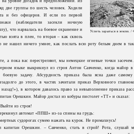
о, на уровне догадок и предположений. Из
яд две группы по шесть человек. Ходили
та и без офицеров. И если по первой
наки (наблюдатели засекли ночную
лу), что нарвалась на боевое охранение и
Успеть зарыться в землю. 
тью взята в плен, то вторая – как сквозь
р не нашел ничего умнее, как послать всю роту белым днем в та
те, а пока вас перестреляют, мы немецкие огневые точки засечем
терном языке выкрикнул из строя Антон Савченко, когда майор в
е боевую задачу. Абсурдность приказа была ясна даже самому
езадолго до этого, в частях зачитали приказ Верховного главно
 назад!»), в котором давалось право за невыполнение приказа рас
апитан Орешкин. Майор достал из кобуры пистолет «ТТ» и сказал:
 Выйти из строя!
ерекинул автомат «ППШ» из-за спины на грудь:
смертных судорогах сумею нажать на курок. Не промахнусь!
л капитан Орешкин. – Савченко, стать в строй! Рота, слушай 