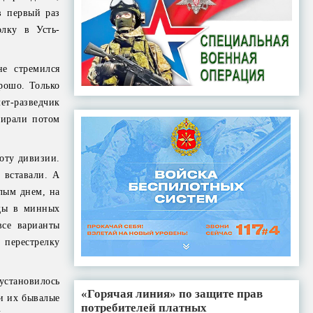
в первый раз
лку в Усть-
не стремился
рошо. Только
ет-разведчик
бирали потом
роту дивизии.
 вставали. А
елым днем, на
оды в минных
все варианты
 перестрелку
 установилось
«Горячая линия» по защите прав
и их бывалые
потребителей платных