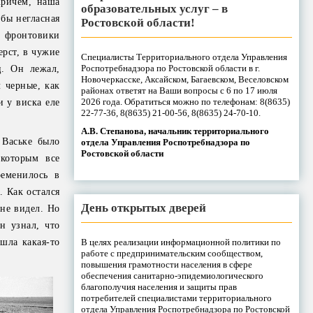
Причем, наша
образовательных услуг – в
 бы негласная
Ростовской области!
м фронтовики
ерст, в чужие
Специалисты Территориального отдела Управления
Роспотребнадзора по Ростовской области в г.
ц. Он лежал,
Новочеркасске, Аксайском, Багаевском, Веселовском
 черные, как
районах ответят на Ваши вопросы с 6 по 17 июля
2026 года. Обратиться можно по телефонам: 8(8635)
и у виска еле
22-77-36, 8(8635) 21-00-56, 8(8635) 24-70-10.
А.В. Степанова, начальник территориального
 Ваське было
отдела Управления Роспотребнадзора по
Ростовской области
которым все
ременилось в
 Как остался
День открытых дверей
 не видел. Но
н узнал, что
В целях реализации информационной политики по
ашла какая-то
работе с предпринимательским сообществом,
повышения грамотности населения в сфере
обеспечения санитарно-эпидемиологического
благополучия населения и защиты прав
потребителей специалистами территориального
отдела Управления Роспотребнадзора по Ростовской