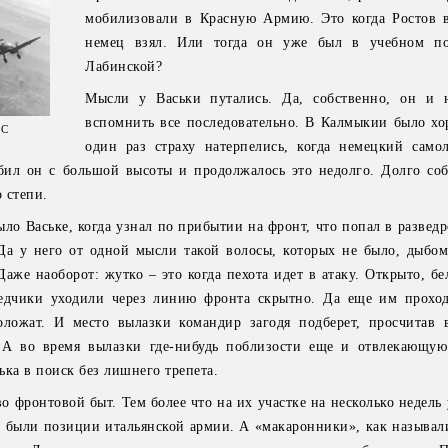
мобилизовали в Красную Армию. Это когда Ростов 
немец взял. Или тогда он уже был в учебном по
Лабинской?
Мысли у Васьки путались. Да, собственно, он и 
вспомнить все последовательно. В Калмыкии было хо
СС
один раз страху натерпелись, когда немецкий самол
 бил он с большой высоты и продолжалось это недолго. Долго со
 степи.
ло Ваське, когда узнал по прибытии на фронт, что попал в развед
Да у него от одной мысли такой волосы, которых не было, дыбом
аже наоборот: жутко – это когда пехота идет в атаку. Открыто, б
ведчики уходили через линию фронта скрытно. Да еще им прох
оложат. И место вылазки командир загодя подберет, просчитав 
. А во время вылазки где-нибудь поблизости еще и отвлекающую
ська в поиск без лишнего трепета.
о фронтовой быт. Тем более что на их участке на несколько недель
у были позиции итальянской армии. А «макаронники», как называл