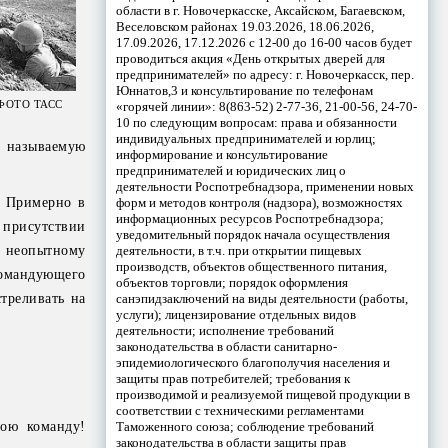
области в г. Новочеркасске, Аксайском, Багаевском,
Веселовском районах 19.03.2026, 18.06.2026,
17.09.2026, 17.12.2026 с 12-00 до 16-00 часов будет
проводиться акция «День открытых дверей для
предпринимателей» по адресу: г. Новочеркасск, пер.
Юннатов,3 и консультирование по телефонам
/ ФОТО ТАСС
«горячей линии»: 8(863-52) 2-77-36, 21-00-56, 24-70-
10 по следующим вопросам: права и обязанности
индивидуальных предпринимателей и юрлиц;
к называемую
информирование и консультирование
предпринимателей и юридических лиц о
деятельности Роспотребнадзора, применении новых
форм и методов контроля (надзора), возможностях
. Примерно в
информационных ресурсов Роспотребнадзора;
 присутствии
уведомительный порядок начала осуществления
деятельности, в т.ч. при открытии пищевых
 неопытному
производств, объектов общественного питания,
командующего
объектов торговли; порядок оформления
санэпидзаключений на виды деятельности (работы,
стреливать на
услуги); лицензирование отдельных видов
деятельности; исполнение требований
законодательства в области санитарно-
эпидемиологического благополучия населения и
защиты прав потребителей; требования к
производимой и реализуемой пищевой продукции в
соответствии с техническими регламентами
Таможенного союза; соблюдение требований
мою команду!
законодательства в области защиты прав