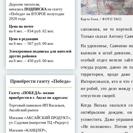
Дорогие читатели,
началась
ПОДПИСКА
на газету
«Победа» на ВТОРОЕ полугодие
2026 года
Карта боев. / ФОТО ТАСС
Цена на почте
сапожник, не то портной.
на 6 мес. – 934 руб. 62 коп.
Только сказал Антону Савч
Цена в редакции
на 6 мес. – 567 руб. 00 коп.
На удивленье, Савченко ни
Электронная подписка для жителей
вызвали в штаб дивизии, 
других районов
особый отдел велели зайт
на 6 мес. – 450 руб. 00 коп.
откуда родом, давно ли п
территории, вроде даже
Приобрести газету «Победа»
Интересовался, кто и что 
не робей, это дело между
Газету «ПОБЕДА» можно
отпустили скорей.
приобрести в г. Аксае по адресам:
Торговый павильон ИП Васильев,
Когда Васька оказался 
Аксайский рынок
октябрьским дождем, он
Магазин «АКСАЙСКИЙ ПРОДУКТ»,
усовестить. Даже упрашива
ул. Садовая (напротив ТЦ «Ридер»)
«Не положено». Потом ути
Магазин «КАНЦЛЕР»,