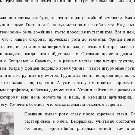
ть переднюю линию немецких окопов на гребне холма Могильный, в
дая пистолетом в кобуру, пошел в сторону штабной землянки. Капи
чнил задачу. Гнать людей на пулеметы он и не собирался. На даль
твой зоне» была ложбинка, густо поросшая кустарником. Вот в ней
й, что с нашей стороны, пролежала рота до темноты. Фрицы пона
 огнем, но рота ползла широкой цепью, и немцам быстро надоело
 выждать, когда рота пойдет дальше. Орешкин времени даром 
ин с Купцовым и Савенко, и в разных местах еще четыре группы,
ам. Когда у фрицев подошло время ужина, четыре штурмовые груп
и огонь из ручных пулеметов. Группа Заичкина во время переполох
 открывая огня, скрытно. А уже в тылу им повезло: прихвати
ым портфелем, набитым документами. Уходил лейтенант с разведч
 которому всю ночь молотила и наша, и немецкая артиллерия.
ету. Уж очень боялись, что языка шальным осколком зацепит.
Орешкин вывел роту сразу после короткой атаки. Ро
растворилась в ночи. Выбрались, учитывая обстоятел
без потерь: одного бойца разорвало миной – там, в л