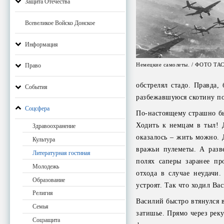
Защита Отечества
Всевеликое Войско Донское
Информация
Немецкие самолеты. / ФОТО ТА
Право
обстрелял стадо. Правда,
События
разбежавшуюся скотину по
Соцсфера
По-настоящему страшно бы
Ходить к немцам в тыл! 
Здравоохранение
оказалось – жить можно. Д
Культура
вражьи пулеметы. А раз
Литературная гостиная
полях саперы заранее пр
Молодежь
отхода в случае неудачи
Образование
устроят. Так что ходил Ва
Религия
Василий быстро втянулся в
Семья
затишье. Прямо через рек
Соцзащита