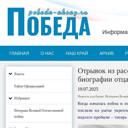
П
pobeda-aksay.ru
ОБЕДА
Информац
ГЛАВНАЯ
О НАС
НАШ КРАЙ
АРХИВ
Отрывок из рас
Власть
биографии отца
Район Официальный
19.07.2025
Новость в рубрике:
Ветераны Велик
Избранное
Когда началась война и н
послали на рытье укрепл
Ветераны Великой Отечественной
войны
недолго пробыли – теперь