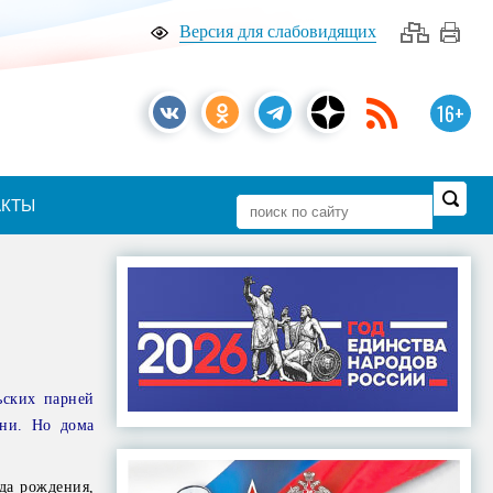
Версия для слабовидящих
16+
АКТЫ
ьских парней
ени. Но дома
да рождения,