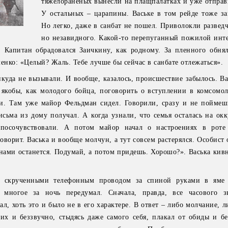
тяжелораненых вынесли на плащпалатках и уже отправи
У остальных – царапины. Ваське в том рейде тоже за
Но легко, даже в санбат не пошел. Приволокли развед
но незавидного. Какой-то перепуганный пожилой инте
 Капитан обрадовался Заичкину, как родному. За пленного обнял
енко: «Целый? Жаль. Тебе лучше бы сейчас в санбате отлежаться».
куда не вызывали. И вообще, казалось, происшествие забылось. Ва
якобы, как молодого бойца, поговорить о вступлении в комсомол
и. Там уже майор Фельдман сидел. Говорили, сразу и не поймешь
исьма из дому получал. А когда узнали, что семья осталась на ок
 посочувствовали. А потом майор начал о настроениях в роте
говорит. Васька и вообще молчун, а тут совсем растерялся. Особист
 нами останется. Подумай, а потом придешь. Хорошо?». Васька кив
со скрученными телефонным проводом за спиной руками в яме
 многое за ночь передумал. Сначала, правда, все часового з
л, хоть это и было не в его характере. В ответ – либо молчание, л
х и беззвучно, стыдясь даже самого себя, плакал от обиды и бе