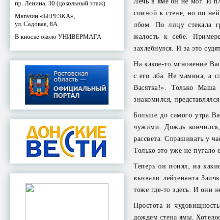
Лечь в яме он не мог. И 
пр. Ленина, 30 (цокольный этаж)
спиной к стене, но по ней
Магазин «БЕРЕЗКА»,
ул. Садовая, 8А
лбом. По лицу стекала г
В киоске около УНИВЕРМАГА
жалость к себе. Пример
захлебнулся. И за это суд
На какое-то мгновение Вас
с его лба. Не мамина, а 
Васятка!». Только Маша 
знакомился, представлялся
Больше до самого утра Ва
чужими. Дождь кончился, 
рассвета. Спрашивать у час
Только это уже не пугало 
Теперь он понял, на каки
вызвали лейтенанта Заичк
тоже где-то здесь. И они н
Простота и чудовищность
дождем стена ямы. Хотелос