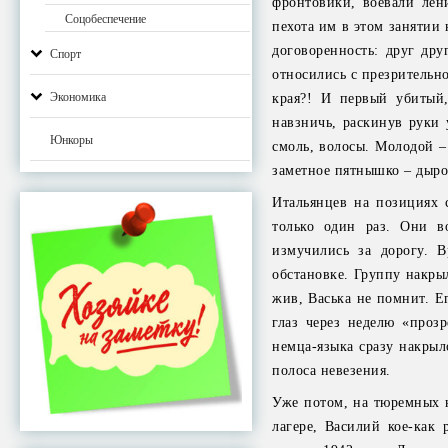
фронтовики, воевали лен
Соцобеспечение
пехота им в этом занятии 
договоренность: друг др
Спорт
относились с презрительно
Экономика
края?! И первый убитый,
навзничь, раскинув руки 
Юнкоры
смоль, волосы. Молодой – 
заметное пятнышко – дыро
Итальянцев на позициях 
только один раз. Они в
измучились за дорогу. 
обстановке. Группу накры
жив, Васька не помнит. Е
глаз через неделю «прозр
немца-языка сразу накрыл
полоса невезения.
Уже потом, на тюремных н
лагере, Василий кое-как 