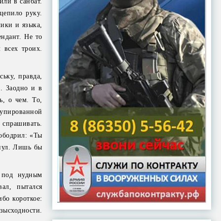
ли в санбат.
цепило руку.
чики и языка,
ндант. Не то
 всех троих.
ську, правда,
. Заодно и в
, о чем. То,
купированной
 спрашивать.
 ободрил: «Ты
нул. Лишь бы
 под нудным
вал, пытался
ибо короткое:
зысходности.