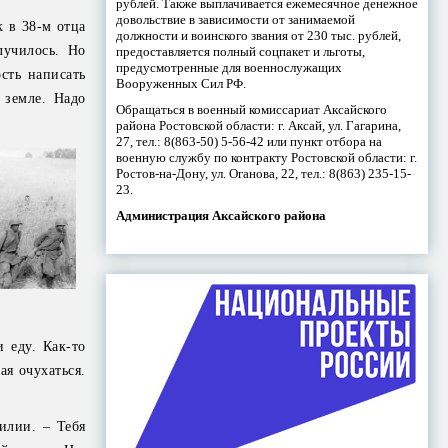
рублей. Также выплачивается ежемесячное денежное
довольствие в зависимости от занимаемой
к в 38-м отца
должности и воинского звания от 230 тыс. рублей,
лучилось. Но
предоставляется полный соцпакет и льготы,
предусмотренные для военнослужащих
сть написать
Вооруженных Сил РФ.
 земле. Надо
Обращаться в военный комиссариат Аксайского
района Ростовской области: г. Аксай, ул. Гагарина,
27, тел.: 8(863-50) 5-56-42 или пункт отбора на
военную службу по контракту Ростовской области: г.
Ростов-на-Дону, ул. Оганова, 22, тел.: 8(863) 235-15-
23.
Администрация Аксайского района
 еду. Как-то
ая очухаться.
илии. – Тебя