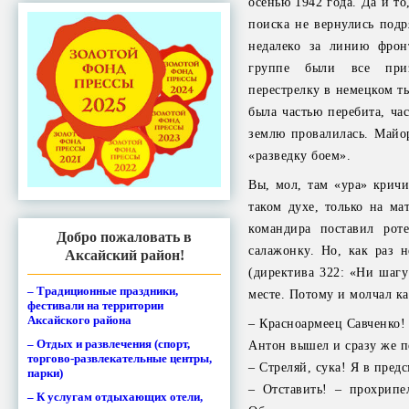
осенью 1942 года. Да и т
поиска не вернулись подр
недалеко за линию фрон
группе были все приз
перестрелку в немецком ты
была частью перебита, час
землю провалилась. Майо
«разведку боем».
Вы, мол, там «ура» кричи
таком духе, только на ма
командира поставил рот
Добро пожаловать в
салажонку. Но, как раз н
Аксайский район!
(директива 322: «Ни шагу
– Традиционные праздники,
месте. Потому и молчал к
фестивали на территории
Аксайского района
– Красноармеец Савченко!
– Отдых и развлечения (спорт,
Антон вышел и сразу же п
торгово-развлекательные центры,
– Стреляй, сука! Я в пред
парки)
– Отставить! – прохрипе
– К услугам отдыхающих отели,