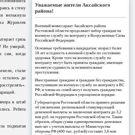
прислонившись
Уважаемые жители Аксайского
раясь в стену
района!
ии мелькнула
ка Журавлев
Военный комиссариат Аксайского района
Ростовской области продолжает набор граждан на
военную службу по контракту в Вооруженные Силы
ытирает грязь
Российской Федерации.
й! Не умирай,
Основные требования к кандидатам: возраст более
18 лет и годность к военной службе по состоянию
и сам, когда
здоровья. Кроме того на военную службу по
контракту могут быть приняты граждане, имеющие
неснятую судимость за незначительные
енели, стали
преступления.
 осталось до
Иностранные граждане и граждане без гражданства,
поступившие на военную службу по контракту в ВС
расстрелять».
РФ, и члены их семей могут получить гражданство
варищей.
Российской Федерации в упрощенном порядке.
вчера в штаб
Губернатором Ростовской области принято решение
об увеличении региональной стимулирующей
лись. Ребята
денежной выплаты за заключение контракта до 3,2
млн руб. на территории Ростовской области. Таким
образом, общая сумма единовременных денежных
ула подмытая
вып-лат с учетом выплаты от Министерства
обороны РФ (400 тыс. рублей) составит 3,6 млн