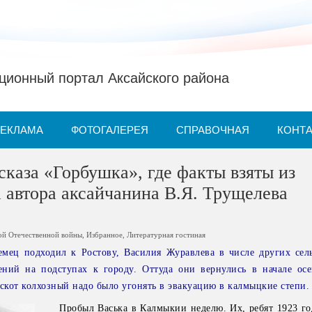
ионный портал Аксайского района
РЕКЛАМА
ФОТОГАЛЕРЕЯ
СПРАВОЧНАЯ
КОНТ
сказа «Горбушка», где факты взяты из
 автора аксайчанина В.Я. Трущелева
ой Отечественной войны
,
Избранное
,
Литературная гостиная
емец подходил к Ростову, Василия Журавлева в числе других сел
ений на подступах к городу. Оттуда они вернулись в начале ос
 скот колхозный надо было угонять в эвакуацию в калмыцкие степи.
Пробыл Васька в Калмыкии неделю. Их, ребят 1923 го