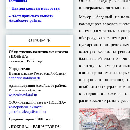
гостиницы
Объявляю задачу: захвати
продержаться до темноты.
– Центры красоты и здоровья
– Достопримечательности
Майор – бледный, не попа
Аксайского района
командиров взводов и уто
к немецким окопам в «мер
обстрелу, что с немецко
О ГАЗЕТЕ
кустарник пристрелочным
Общественно-политическая газета
вслепую. Фашисты решили
«ПОБЕДА»
балочке лейтенант Заичк
издается с 1937 года
вплотную к немецким окоп
Учредители:
окопы гранатами и открыл
Правительство Ростовской области
depprint.donland.ru
первую линию окопов, не
Администрация Аксайского района
штабного офицера с кожан
Ростовской области
в стороне от холма, по
www.aksayland.ru
расположение роты к рассв
ООО «Редакция газеты «ПОБЕДА»
www.pobeda-aksay.ru
pobeda_aksay@mail.ru
Средний тираж 5 000 экз.
«ПОБЕДА» – ВАША ГАЗЕТА!