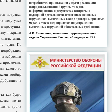
зять языка и
потребителей при оказании услуг и реализации
непродовольственной группы товаров;
информирование о результатах контрольно-
надзорной деятельности, в том числе основных
тан подозвал
нарушениях, выявленных в ходе проверок, принятых
них подступах
мерах, а также мероприятиях по устранению
выявленных нарушений обязательных требований.
, недоступная
чалу накрыли
А.В. Степанова, начальник территориального
отдела Управления Роспотребнадзора по РО
 класть мины
не терял. По
 подобрались
пы забросали
а проскочила
ли какого-то
иками вообще
 Добрались в
та как-будто
ьства, почти
ощине, двоих