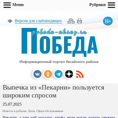
Меню
Рубрики
П
16+
Версия для слабовидящих
pobeda-aksay.ru
ОБЕДА
Информационный портал Аксайского района
Выпечка из «Пекарни» пользуется
широким спросом
25.07.2025
Новость в рубрике:
Даты
,
Сфера обслуживания
Пекарня, а при ней магазин, чтобы люди могли купить свежего