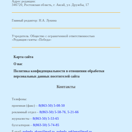
Адрес редакции:
346720, Ростовская область, г. Аксай, ул. Дружбы, 17
Главный редактор: Н.А. Лукина
Учредитель: Общество с ограниченной ответственностью
«Редакция газеты «Победа»
Карта сайта
О нас
Политика конфиденциальности в отношении обработки
персональных данных посетителей сайта
Контакты
Телефоны:
приемная (факс) –
8(863-50) 5-08-50
рекламный отдел –
8(863-50) 5-58-76
,
5-21-66
журналисты –
8(863-50) 5-53-65
бухгалтерия –
8(863-50) 5-74-85
E-mail:
pobeda_aksay@mail.ru
,
pobeda_reklama@mail.ru