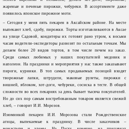
жареные и печеные пирожки, чебуреки. В ассортименте даже
появилось японское пирожное моти.
– Сегодня у меня пять пекарен в Аксайском районе. На месте
выпекают хлеб, сдобу, пирожки. Торты изготавливаются в Аксае
на улице Садовой, кондитеры их готовят рано утром, к восьми
часам водители-экспедиторы развозят по остальным точкам. Мы
делаем более 20 видов тортов, в том числе печем на заказ.
Среди самых любимых у наших покупателей медовик и
наполеон. На праздники и мероприятия у нас также заказывают
пироги, курники. В топ самых продаваемых позиций входят
творожные лапки, штрудели, маковые рулеты, пирожки с
вишней, яблоком, хот-доги, чебуреки, сосиска в тесте. В общей
сложности во всех пекарнях за день бывает тысяча покупателей.
Но до сих пор самым востребованным товаром является свежий
хлеб, – говорит И.И. Морозов.
Изюминкой пекарен И.И. Морозова стали Рождественские
агнцы, выпекаемые к празднику. В числе заказчиков –
монастыри и храмы. На Пасху, конечно, на прилавках