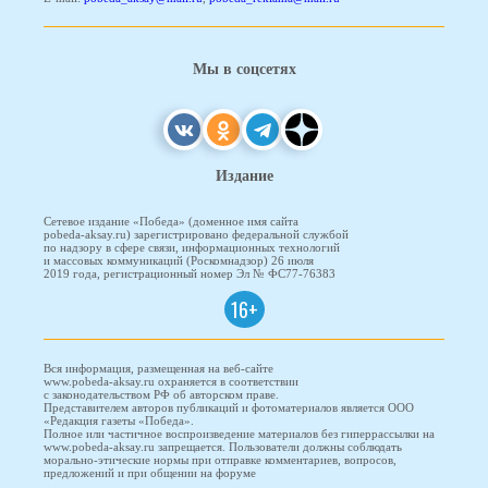
Мы в соцсетях
Издание
Сетевое издание «Победа» (доменное имя сайта
pobeda-aksay.ru) зарегистрировано федеральной службой
по надзору в сфере связи, информационных технологий
и массовых коммуникаций (Роскомнадзор) 26 июля
2019 года, регистрационный номер Эл № ФС77-76383
16+
Вся информация, размещенная на веб-сайте
www.pobeda-aksay.ru охраняется в соответствии
с законодательством РФ об авторском праве.
Представителем авторов публикаций и фотоматериалов является ООО
«Редакция газеты «Победа».
Полное или частичное воспроизведение материалов без гиперрассылки на
www.pobeda-aksay.ru запрещается. Пользователи должны соблюдать
морально-этические нормы при отправке комментариев, вопросов,
предложений и при общении на форуме