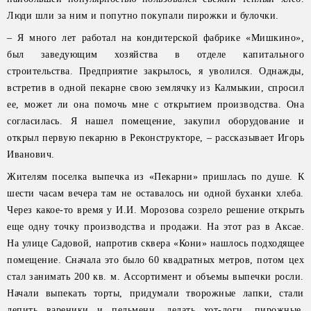
Люди шли за ним и попутно покупали пирожки и булочки.
– Я много лет работал на кондитерской фабрике «Мишкино»,
был заведующим хозяйства в отделе капитального
строительства. Предприятие закрылось, я уволился. Однажды,
встретив в одной пекарне свою землячку из Калмыкии, спросил
ее, может ли она помочь мне с открытием производства. Она
согласилась. Я нашел помещение, закупил оборудование и
открыл первую пекарню в Реконструкторе, – рассказывает Игорь
Иванович.
Жителям поселка выпечка из «Пекарни» пришлась по душе. К
шести часам вечера там не оставалось ни одной буханки хлеба.
Через какое-то время у И.И. Морозова созрело решение открыть
еще одну точку производства и продажи. На этот раз в Аксае.
На улице Садовой, напротив сквера «Кони» нашлось подходящее
помещение. Сначала это было 60 квадратных метров, потом цех
стал занимать 200 кв. м. Ассортимент и объемы выпечки росли.
Начали выпекать торты, придумали творожные лапки, стали
лепить вареники и пельмени, делать хот-доги, пирожные,