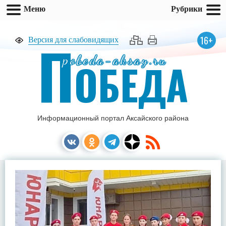
Меню
Рубрики
П
16+
Версия для слабовидящих
pobeda-aksay.ru
ОБЕДА
Информационный портал Аксайского района