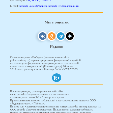
бухгалтерия –
8(863-50) 5-74-85
E-mail:
pobeda_aksay@mail.ru
,
pobeda_reklama@mail.ru
Мы в соцсетях
Издание
Сетевое издание «Победа» (доменное имя сайта
pobeda-aksay.ru) зарегистрировано федеральной службой
по надзору в сфере связи, информационных технологий
и массовых коммуникаций (Роскомнадзор) 26 июля
2019 года, регистрационный номер Эл № ФС77-76383
16+
Вся информация, размещенная на веб-сайте
www.pobeda-aksay.ru охраняется в соответствии
с законодательством РФ об авторском праве.
Представителем авторов публикаций и фотоматериалов является ООО
«Редакция газеты «Победа».
Полное или частичное воспроизведение материалов без гиперрассылки на
www.pobeda-aksay.ru запрещается. Пользователи должны соблюдать
морально-этические нормы при отправке комментариев, вопросов,