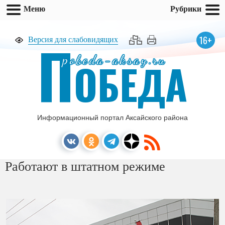
Меню
Рубрики
П
16+
Версия для слабовидящих
pobeda-aksay.ru
ОБЕДА
Информационный портал Аксайского района
Работают в штатном режиме