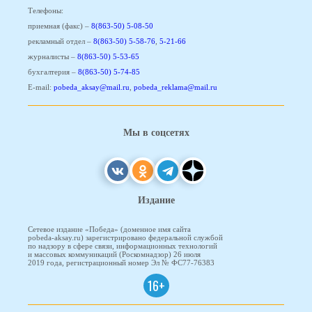
Телефоны:
приемная (факс) –
8(863-50) 5-08-50
рекламный отдел –
8(863-50) 5-58-76
,
5-21-66
журналисты –
8(863-50) 5-53-65
бухгалтерия –
8(863-50) 5-74-85
E-mail:
pobeda_aksay@mail.ru
,
pobeda_reklama@mail.ru
Мы в соцсетях
Издание
Сетевое издание «Победа» (доменное имя сайта
pobeda-aksay.ru) зарегистрировано федеральной службой
по надзору в сфере связи, информационных технологий
и массовых коммуникаций (Роскомнадзор) 26 июля
2019 года, регистрационный номер Эл № ФС77-76383
16+