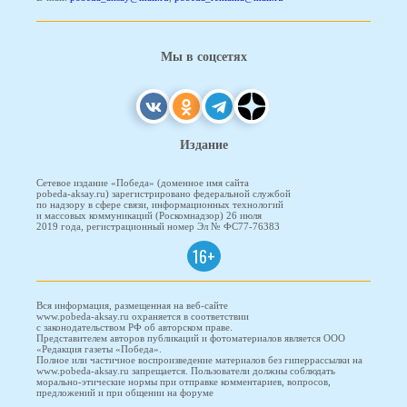
Мы в соцсетях
Издание
Сетевое издание «Победа» (доменное имя сайта
pobeda-aksay.ru) зарегистрировано федеральной службой
по надзору в сфере связи, информационных технологий
и массовых коммуникаций (Роскомнадзор) 26 июля
2019 года, регистрационный номер Эл № ФС77-76383
16+
Вся информация, размещенная на веб-сайте
www.pobeda-aksay.ru охраняется в соответствии
с законодательством РФ об авторском праве.
Представителем авторов публикаций и фотоматериалов является ООО
«Редакция газеты «Победа».
Полное или частичное воспроизведение материалов без гиперрассылки на
www.pobeda-aksay.ru запрещается. Пользователи должны соблюдать
морально-этические нормы при отправке комментариев, вопросов,
предложений и при общении на форуме