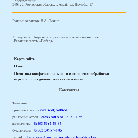
Адрес редакции:
346720, Ростовская область, г. Аксай, ул. Дружбы, 17
Главный редактор: Н.А. Лукина
Учредитель: Общество с ограниченной ответственностью
«Редакция газеты «Победа»
Карта сайта
О нас
Политика конфиденциальности в отношении обработки
персональных данных посетителей сайта
Контакты
Телефоны:
приемная (факс) –
8(863-50) 5-08-50
рекламный отдел –
8(863-50) 5-58-76
,
5-21-66
журналисты –
8(863-50) 5-53-65
бухгалтерия –
8(863-50) 5-74-85
E-mail:
pobeda_aksay@mail.ru
,
pobeda_reklama@mail.ru