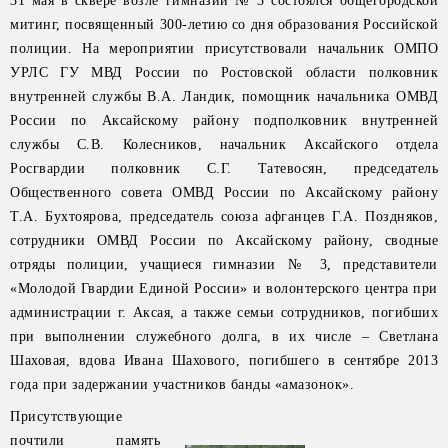
31 мая в сквере возле гимназии № 3 состоялся общегородской
митинг, посвященный 300-летию со дня образования Российской
полиции. На мероприятии присутствовали начальник ОМПО
УРЛС ГУ МВД России по Ростовской области полковник
внутренней службы В.А. Ландик, помощник начальника ОМВД
России по Аксайскому району подполковник внутренней
службы С.В. Колесников, начальник Аксайского отдела
Росгвардии полковник С.Г. Татевосян, председатель
Общественного совета ОМВД России по Аксайскому району
Т.А. Бухтоярова, председатель союза афганцев Г.А. Поздняков,
сотрудники ОМВД России по Аксайскому району, сводные
отряды полиции, учащиеся гимназии № 3, представители
«Молодой Гвардии Единой России» и волонтерского центра при
администрации г. Аксая, а также семьи сотрудников, погибших
при выполнении служебного долга, в их числе – Светлана
Шаховая, вдова Ивана Шахового, погибшего в сентябре 2013
года при задержании участников банды «амазонок».
Присутствующие
почтили память