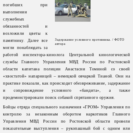
погибших при
выполнении
служебных
обязанностей и
возложили цветы к
Задержание условного противника. / ФОТО
памятнику. Далее все
автора
могли понаблюдать за
работой инспектора-кинолога Центральной кинологической
службы Главного Управления МВД России по Ростовской
области капитана полиции Анастасии Томиной со своей
«хвостатой» напарницей – немецкой овчаркой Тианой. Они на
практике показали, как происходит обезвреживание, задержание
и сопровождение условного «бандита», а также
продемонстрировали поиск собакой спрятанного оружия.
Бойцы отряда специального назначения «ГРОМ» Управления по
контролю за незаконным оборотом наркотиков Главного
Управления МВД России по Ростовской области провели
показательные выступления – рукопашный бой с одним или