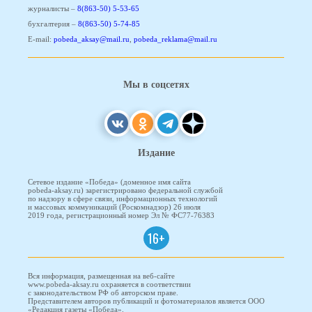
журналисты –
8(863-50) 5-53-65
бухгалтерия –
8(863-50) 5-74-85
E-mail:
pobeda_aksay@mail.ru
,
pobeda_reklama@mail.ru
Мы в соцсетях
Издание
Сетевое издание «Победа» (доменное имя сайта
pobeda-aksay.ru) зарегистрировано федеральной службой
по надзору в сфере связи, информационных технологий
и массовых коммуникаций (Роскомнадзор) 26 июля
2019 года, регистрационный номер Эл № ФС77-76383
16+
Вся информация, размещенная на веб-сайте
www.pobeda-aksay.ru охраняется в соответствии
с законодательством РФ об авторском праве.
Представителем авторов публикаций и фотоматериалов является ООО
«Редакция газеты «Победа».