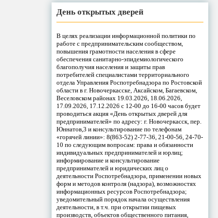
День открытых дверей
В целях реализации информационной политики по
работе с предпринимательским сообществом,
повышения грамотности населения в сфере
обеспечения санитарно-эпидемиологического
благополучия населения и защиты прав
потребителей специалистами территориального
отдела Управления Роспотребнадзора по Ростовской
области в г. Новочеркасске, Аксайском, Багаевском,
Веселовском районах 19.03.2026, 18.06.2026,
17.09.2026, 17.12.2026 с 12-00 до 16-00 часов будет
проводиться акция «День открытых дверей для
предпринимателей» по адресу: г. Новочеркасск, пер.
Юннатов,3 и консультирование по телефонам
«горячей линии»: 8(863-52) 2-77-36, 21-00-56, 24-70-
10 по следующим вопросам: права и обязанности
индивидуальных предпринимателей и юрлиц;
информирование и консультирование
предпринимателей и юридических лиц о
деятельности Роспотребнадзора, применении новых
форм и методов контроля (надзора), возможностях
информационных ресурсов Роспотребнадзора;
уведомительный порядок начала осуществления
деятельности, в т.ч. при открытии пищевых
производств, объектов общественного питания,