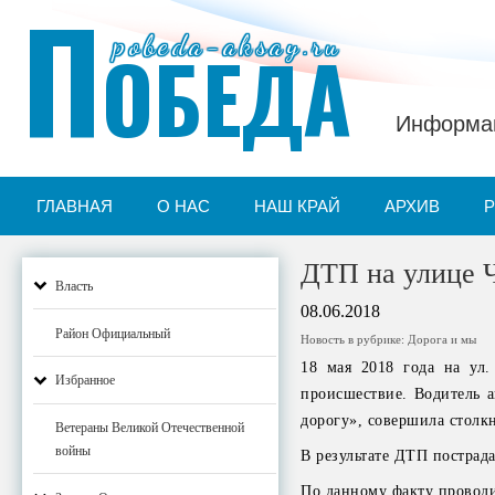
П
pobeda-aksay.ru
ОБЕДА
Информац
ГЛАВНАЯ
О НАС
НАШ КРАЙ
АРХИВ
ДТП на улице 
Власть
08.06.2018
Район Официальный
Новость в рубрике:
Дорога и мы
18 мая 2018 года на ул.
Избранное
происшествие. Водитель 
дорогу», совершила столк
Ветераны Великой Отечественной
войны
В результате ДТП пострад
По данному факту проводи