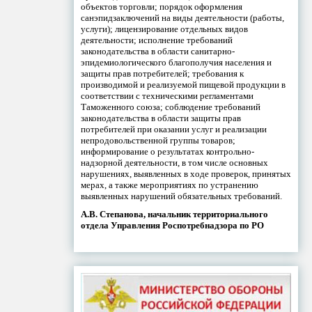
объектов торговли; порядок оформления
санэпидзаключений на виды деятельности (работы,
услуги); лицензирование отдельных видов
деятельности; исполнение требований
законодательства в области санитарно-
эпидемиологического благополучия населения и
защиты прав потребителей; требования к
производимой и реализуемой пищевой продукции в
соответствии с техническими регламентами
Таможенного союза; соблюдение требований
законодательства в области защиты прав
потребителей при оказании услуг и реализации
непродовольственной группы товаров;
информирование о результатах контрольно-
надзорной деятельности, в том числе основных
нарушениях, выявленных в ходе проверок, принятых
мерах, а также мероприятиях по устранению
выявленных нарушений обязательных требований.
А.В. Степанова, начальник территориального
отдела Управления Роспотребнадзора по РО