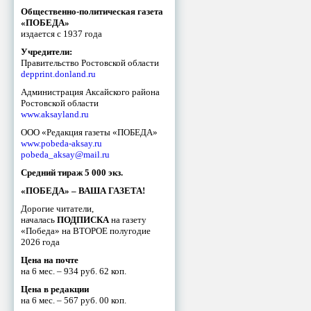
Общественно-политическая газета
«ПОБЕДА»
издается с 1937 года
Учредители:
Правительство Ростовской области
depprint.donland.ru
Администрация Аксайского района
Ростовской области
www.aksayland.ru
ООО «Редакция газеты «ПОБЕДА»
www.pobeda-aksay.ru
pobeda_aksay@mail.ru
Средний тираж 5 000 экз.
«ПОБЕДА» – ВАША ГАЗЕТА!
Дорогие читатели,
началась
ПОДПИСКА
на газету
«Победа» на ВТОРОЕ полугодие
2026 года
Цена на почте
на 6 мес. – 934 руб. 62 коп.
Цена в редакции
на 6 мес. – 567 руб. 00 коп.