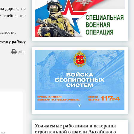
на дороге, не
е требование
асности.
скому району
print
Уважаемые работники и ветераны
строительной отрасли Аксайского
ных