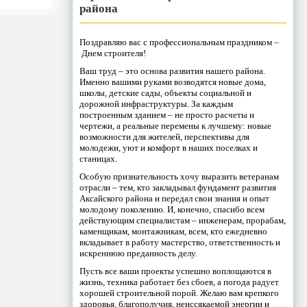
района
Поздравляю вас с профессиональным праздником –
Днем строителя!
Ваш труд – это основа развития нашего района.
Именно вашими руками возводятся новые дома,
школы, детские сады, объекты социальной и
дорожной инфраструктуры. За каждым
построенным зданием – не просто расчеты и
чертежи, а реальные перемены к лучшему: новые
возможности для жителей, перспективы для
молодежи, уют и комфорт в наших поселках и
станицах.
Особую признательность хочу выразить ветеранам
отрасли – тем, кто закладывал фундамент развития
Аксайского района и передал свои знания и опыт
молодому поколению. И, конечно, спасибо всем
действующим специалистам – инженерам, прорабам,
каменщикам, монтажникам, всем, кто ежедневно
вкладывает в работу мастерство, ответственность и
искреннюю преданность делу.
Пусть все ваши проекты успешно воплощаются в
жизнь, техника работает без сбоев, а погода радует
хорошей строительной порой. Желаю вам крепкого
здоровья, благополучия, неиссякаемой энергии и