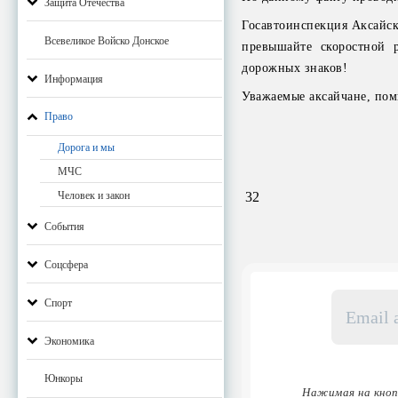
Защита Отечества
Госавтоинспекция Аксайско
Всевеликое Войско Донское
превышайте скоростной р
дорожных знаков!
Информация
Уважаемые аксайчане, пом
Право
Дорога и мы
МЧС
32
Человек и закон
События
Соцсфера
Email
Спорт
адрес
*
Экономика
Юнкоры
Нажимая на кноп