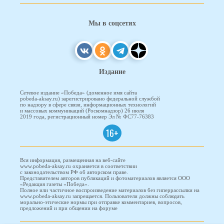
Мы в соцсетях
Издание
Сетевое издание «Победа» (доменное имя сайта
pobeda-aksay.ru) зарегистрировано федеральной службой
по надзору в сфере связи, информационных технологий
и массовых коммуникаций (Роскомнадзор) 26 июля
2019 года, регистрационный номер Эл № ФС77-76383
16+
Вся информация, размещенная на веб-сайте
www.pobeda-aksay.ru охраняется в соответствии
с законодательством РФ об авторском праве.
Представителем авторов публикаций и фотоматериалов является ООО
«Редакция газеты «Победа».
Полное или частичное воспроизведение материалов без гиперрассылки на
www.pobeda-aksay.ru запрещается. Пользователи должны соблюдать
морально-этические нормы при отправке комментариев, вопросов,
предложений и при общении на форуме