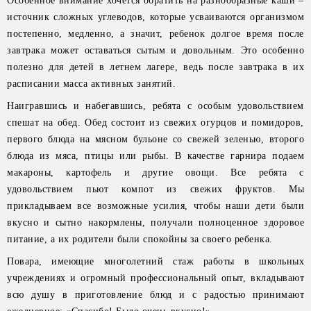
Особенное внимание хочется обратить на разнообразные каши –
источник сложных углеводов, которые усваиваются организмом
постепенно, медленно, а значит, ребенок долгое время после
завтрака может оставаться сытым и довольным. Это особенно
полезно для детей в летнем лагере, ведь после завтрака в их
расписании масса активных занятий.
Наигравшись и набегавшись, ребята с особым удовольствием
спешат на обед. Обед состоит из свежих огурцов и помидоров,
первого блюда на мясном бульоне со свежей зеленью, второго
блюда из мяса, птицы или рыбы. В качестве гарнира подаем
макароны, картофель и другие овощи. Все ребята с
удовольствием пьют компот из свежих фруктов. Мы
прикладываем все возможные усилия, чтобы наши дети были
вкусно и сытно накормлены, получали полноценное здоровое
питание, а их родители были спокойны за своего ребенка.
Повара, имеющие многолетний стаж работы в школьных
учреждениях и огромный профессиональный опыт, вкладывают
всю душу в приготовление блюд и с радостью принимают