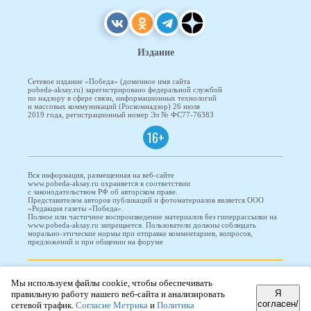
Издание
Сетевое издание «Победа» (доменное имя сайта
pobeda-aksay.ru) зарегистрировано федеральной службой
по надзору в сфере связи, информационных технологий
и массовых коммуникаций (Роскомнадзор) 26 июля
2019 года, регистрационный номер Эл № ФС77-76383
16+
Вся информация, размещенная на веб-сайте
www.pobeda-aksay.ru охраняется в соответствии
с законодательством РФ об авторском праве.
Представителем авторов публикаций и фотоматериалов является ООО
«Редакция газеты «Победа».
Полное или частичное воспроизведение материалов без гиперрассылки на
www.pobeda-aksay.ru запрещается. Пользователи должны соблюдать
морально-этические нормы при отправке комментариев, вопросов,
предложений и при общении на форуме
ПОБЕДА © 2010-2026
Мы используем файлы cookie, чтобы обеспечивать
Я
правильную работу нашего веб-сайта и анализировать
согласен/
сетевой трафик.
Согласие Метрика
и
Политика