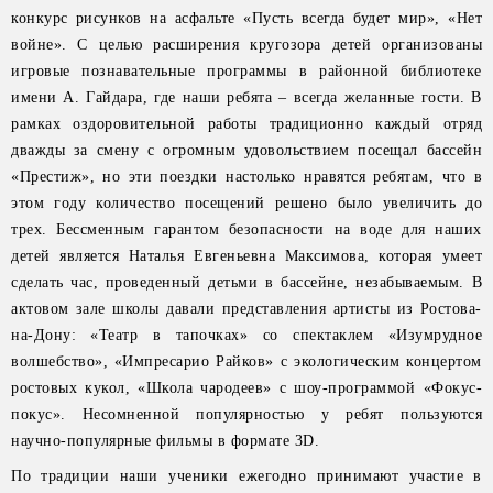
конкурс рисунков на асфальте «Пусть всегда будет мир», «Нет
войне». С целью расширения кругозора детей организованы
игровые познавательные программы в районной библиотеке
имени А. Гайдара, где наши ребята – всегда желанные гости. В
рамках оздоровительной работы традиционно каждый отряд
дважды за смену с огромным удовольствием посещал бассейн
«Престиж», но эти поездки настолько нравятся ребятам, что в
этом году количество посещений решено было увеличить до
трех. Бессменным гарантом безопасности на воде для наших
детей является Наталья Евгеньевна Максимова, которая умеет
сделать час, проведенный детьми в бассейне, незабываемым. В
актовом зале школы давали представления артисты из Ростова-
на-Дону: «Театр в тапочках» со спектаклем «Изумрудное
волшебство», «Импресарио Райков» с экологическим концертом
ростовых кукол, «Школа чародеев» с шоу-программой «Фокус-
покус». Несомненной популярностью у ребят пользуются
научно-популярные фильмы в формате 3D.
По традиции наши ученики ежегодно принимают участие в