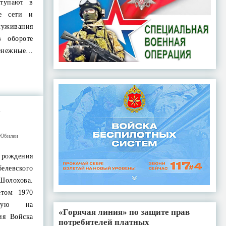
ступают в
ые сети и
живания
в обороте
енежные…
»
Юбилеи
я рождения
елевского
Шолохова.
етом 1970
скую на
«Горячая линия» по защите прав
ия Войска
потребителей платных