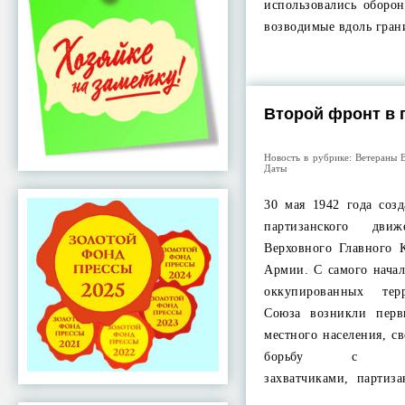
использовались оборо
возводимые вдоль гра
Второй фронт в 
Новость в рубрике:
Ветераны 
Даты
30 мая 1942 года соз
партизанского дв
Верховного Главного 
Армии. С самого нача
оккупированных тер
Союза возникли пер
местного населения, 
борьбу с немец
захватчиками, партиз