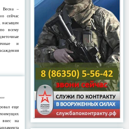
 Весна –
но сейчас
, насыщен
по всему
еточные
бычные и
асаждения
ние
ровал еще
алоимущих
в внес на
ламента