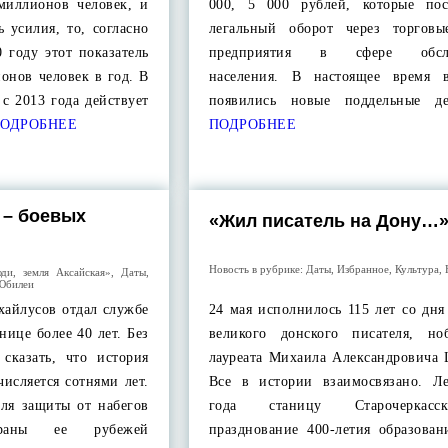
миллионов человек, и
000, 5 000 рублей, которые по
ь усилия, то, согласно
легальный оборот через торгов
 году этот показатель
предприятия в сфере обслу
онов человек в год. В
населения. В настоящее время 
с 2013 года действует
появились новые поддельные д
ОДРОБНЕЕ
ПОДРОБНЕЕ
 – боевых
«Жил писатель на Дону…
Новость в рубрике:
Даты
,
Избранное
,
Культура
,
ди, земля Аксайская»
,
Даты
,
Юбилеи
хайлусов отдал службе
24 мая исполнилось 115 лет со дн
нице более 40 лет. Без
великого донского писателя, ноб
сказать, что история
лауреата Михаила Александровича 
исляется сотнями лет.
Все в истории взаимосвязано. Л
ля защиты от набегов
года станицу Старочеркас
раны ее рубежей
празднование 400-летия образован