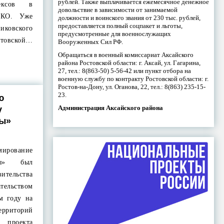
рублей. Также выплачивается ежемесячное денежное
лексов в
довольствие в зависимости от занимаемой
ТКО. Уже
должности и воинского звания от 230 тыс. рублей,
предоставляется полный соцпакет и льготы,
иковского
предусмотренные для военнослужащих
стовской…
Вооруженных Сил РФ.
Обращаться в военный комиссариат Аксайского
района Ростовской области: г. Аксай, ул. Гагарина,
27, тел.: 8(863-50) 5-56-42 или пункт отбора на
военную службу по контракту Ростовской области: г.
Ростов-на-Дону, ул. Оганова, 22, тел.: 8(863) 235-15-
23.
ю
Администрация Аксайского района
у
ды»
мирование
ды» был
тельства
тельством
м году на
ерриторий
 проекта