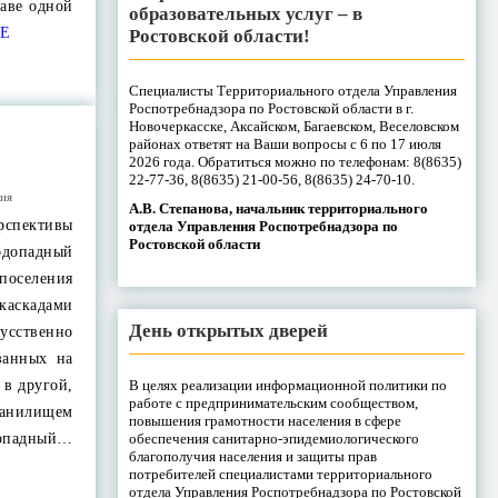
таве одной
образовательных услуг – в
Е
Ростовской области!
Специалисты Территориального отдела Управления
Роспотребнадзора по Ростовской области в г.
Новочеркасске, Аксайском, Багаевском, Веселовском
районах ответят на Ваши вопросы с 6 по 17 июля
2026 года. Обратиться можно по телефонам: 8(8635)
22-77-36, 8(8635) 21-00-56, 8(8635) 24-70-10.
ния
А.В. Степанова, начальник территориального
спективы
отдела Управления Роспотребнадзора по
Ростовской области
опадный
оселения
аскадами
День открытых дверей
кусственно
занных на
В целях реализации информационной политики по
 в другой,
работе с предпринимательским сообществом,
ранилищем
повышения грамотности населения в сфере
обеспечения санитарно-эпидемиологического
падный…
благополучия населения и защиты прав
потребителей специалистами территориального
отдела Управления Роспотребнадзора по Ростовской