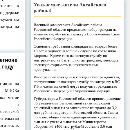
Уважаемые жители Аксайского
енения в
района!
поддержке
окументом
Военный комиссариат Аксайского района
скидка на
Ростовской области продолжает набор граждан на
военную службу по контракту в Вооруженные Силы
Российской Федерации.
Основные требования к кандидатам: возраст более
18 лет и годность к военной службе по состоянию
здоровья. Кроме того на военную службу по
егионе
контракту могут быть приняты граждане, имеющие
неснятую судимость за незначительные
 году
преступления.
Иностранные граждане и граждане без гражданства,
поступившие на военную службу по контракту в ВС
нтация на
РФ, и члены их семей могут получить гражданство
го МЭОКа
Российской Федерации в упрощенном порядке.
ключение
Губернатором Ростовской области принято решение
об увеличении региональной стимулирующей
тизы и
денежной выплаты за заключение контракта до 3,2
остовской
млн руб. на территории Ростовской области. Таким
образом, общая сумма единовременных денежных
тельство
вып-лат с учетом выплаты от Министерства
ических
обороны РФ (400 тыс. рублей) составит 3,6 млн