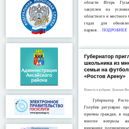
области Игорь Гусь
закуплен на услови
областного и местного
годах для обновле
парков…
ПОДРОБНЕЕ
Губернатор приг
школьника из мн
семьи на футбол
«Ростов Арену»
Новость в рубрике:
Донские Ве
Губернатор Ростов
Голубев регулярно пр
приемы граждан, в ход
многие вопросы ж
внимание подчиненны