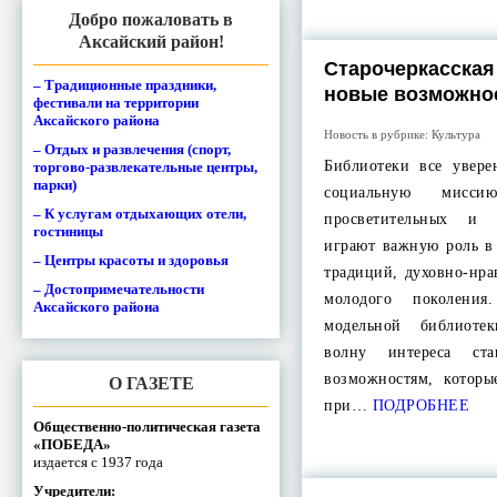
Добро пожаловать в
Аксайский район!
Старочеркасская
– Традиционные праздники,
новые возможно
фестивали на территории
Аксайского района
Новость в рубрике:
Культура
– Отдых и развлечения (спорт,
Библиотеки все увер
торгово-развлекательные центры,
парки)
социальную мисси
– К услугам отдыхающих отели,
просветительных и 
гостиницы
играют важную роль в
– Центры красоты и здоровья
традиций, духовно-нр
– Достопримечательности
молодого поколени
Аксайского района
модельной библиот
волну интереса ст
возможностям, которы
О ГАЗЕТЕ
при…
ПОДРОБНЕЕ
Общественно-политическая газета
«ПОБЕДА»
издается с 1937 года
Учредители: