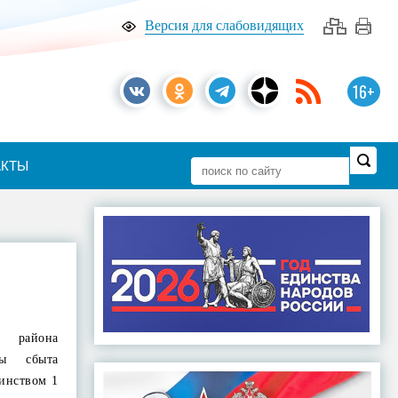
Версия для слабовидящих
16+
АКТЫ
 района
ты сбыта
инством 1