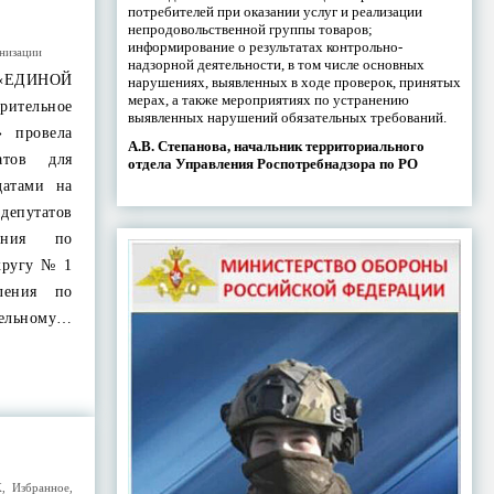
потребителей при оказании услуг и реализации
непродовольственной группы товаров;
информирование о результатах контрольно-
низации
надзорной деятельности, в том числе основных
 «ЕДИНОЙ
нарушениях, выявленных в ходе проверок, принятых
мерах, а также мероприятиях по устранению
ительное
выявленных нарушений обязательных требований.
 провела
А.В. Степанова, начальник территориального
атов для
отдела Управления Роспотребнадзора по РО
датами на
депутатов
ления по
кругу № 1
ления по
льному…
Х
,
Избранное
,