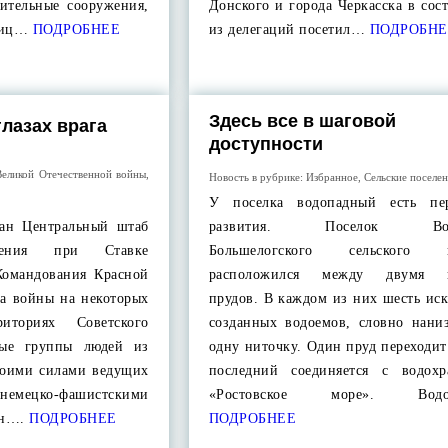
нительные сооружения,
Донского и города Черкасска в сос
ниц…
ПОДРОБНЕЕ
из делегаций посетил…
ПОДРОБНЕ
Здесь все в шаговой
глазах врага
доступности
Великой Отечественной войны
,
Новость в рубрике:
Избранное
,
Сельские поселе
У поселка водопадный есть пер
дан Центральный штаб
развития. Поселок Вод
ижения при Ставке
Большелогского сельского п
Командования Красной
расположился между двумя к
ла войны на некоторых
прудов. В каждом из них шесть ис
риториях Советского
созданных водоемов, словно нани
вые группы людей из
одну ниточку. Один пруд переходит
своими силами ведущих
последний соединяется с водох
ко-фашистскими
«Ростовское море». Водо
ан….
ПОДРОБНЕЕ
ПОДРОБНЕЕ