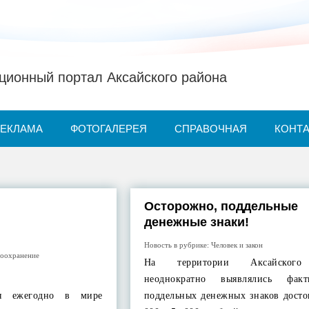
ионный портал Аксайского района
РЕКЛАМА
ФОТОГАЛЕРЕЯ
СПРАВОЧНАЯ
КОНТ
Осторожно, поддельные
денежные знаки!
Новость в рубрике:
Человек и закон
воохранение
На территории Аксайского
неоднократно выявлялись фак
ия ежегодно в мире
поддельных денежных знаков досто