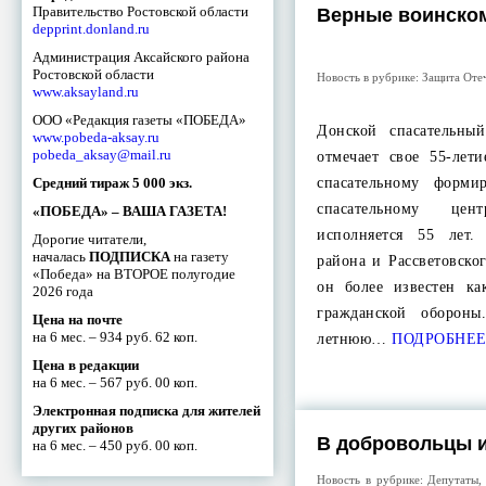
Правительство Ростовской области
Верные воинском
depprint.donland.ru
Администрация Аксайского района
Ростовской области
Новость в рубрике:
Защита Оте
www.aksayland.ru
ООО «Редакция газеты «ПОБЕДА»
Донской спасательн
www.pobeda-aksay.ru
pobeda_aksay@mail.ru
отмечает свое 55-лет
Средний тираж 5 000 экз.
спасательному форм
спасательному ц
«ПОБЕДА» – ВАША ГАЗЕТА!
исполняется 55 лет.
Дорогие читатели,
началась
ПОДПИСКА
на газету
района и Рассветовско
«Победа» на ВТОРОЕ полугодие
он более известен ка
2026 года
гражданской оборон
Цена на почте
на 6 мес. – 934 руб. 62 коп.
летнюю…
ПОДРОБНЕ
Цена в редакции
на 6 мес. – 567 руб. 00 коп.
Электронная подписка для жителей
других районов
В добровольцы 
на 6 мес. – 450 руб. 00 коп.
Новость в рубрике:
Депутаты