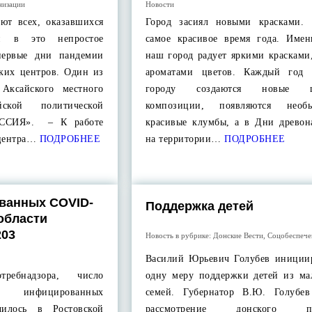
низации
Новости
ют всех, оказавшихся
Город засиял новыми красками.
и в это непростое
самое красивое время года. Имен
первые дни пандемии
наш город радует яркими красками
ских центров. Один из
ароматами цветов. Каждый год 
Аксайского местного
городу создаются новые цв
йской политической
композиции, появляются нео
ССИЯ». – К работе
красивые клумбы, а в Дни древон
 центра…
ПОДРОБНЕЕ
на территории…
ПОДРОБНЕЕ
ванных COVID-
Поддержка детей
области
203
Новость в рубрике:
Донские Вести
,
Соцобеспече
Василий Юрьевич Голубев иниции
ребнадзора, число
одну меру поддержки детей из м
 инфицированных
семей. Губернатор В.Ю. Голубе
чилось в Ростовской
рассмотрение донского пар