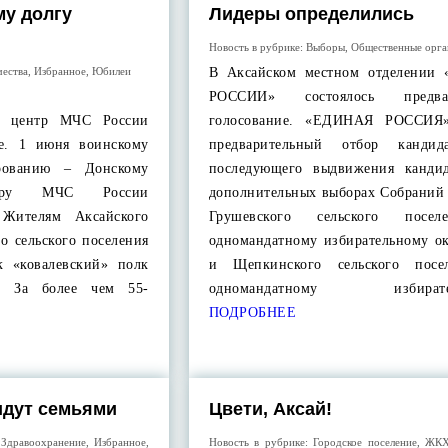
у долгу
Лидеры определились
Новость в рубрике:
Выборы
,
Общественные орга
чества
,
Избранное
,
Юбилеи
В Аксайском местном отделении
РОССИИ» состоялось предвар
ый центр МЧС России
голосование. «ЕДИНАЯ РОССИЯ»
ие. 1 июня воинскому
предварительный отбор кандид
ированию – Донскому
последующего выдвижения канди
ентру МЧС России
дополнительных выборах Собраний 
 Жителям Аксайского
Грушевского сельского посе
го сельского поселения
одномандатному избирательному о
к «ковалевский» полк
и Щепкинского сельского посе
ы. За более чем 55-
одномандатному избирате
Е
ПОДРОБНЕЕ
идут семьями
Цвети, Аксай!
,
Здравоохранение
,
Избранное
,
Новость в рубрике:
Городское поселение
,
ЖК