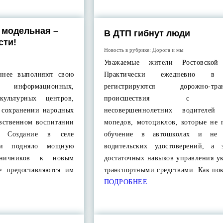
 модельная –
В ДТП гибнут люди
сти!
Новость в рубрике:
Дорога и мы
Уважаемые жители Ростовской 
еннее выполняют свою
Практически ежедневно в 
ю информационных,
регистрируются дорожно-тран
культурных центров,
происшествия с уча
 сохранении народных
несовершеннолетних водителей 
авственном воспитании
мопедов, мотоциклов, которые не 
я. Создание в селе
обучение в автошколах и не 
еки подняло мощную
водительских удостоверений, а 
аничников к новым
достаточных навыков управления у
е предоставляются им
транспортными средствами. Как по
ПОДРОБНЕЕ