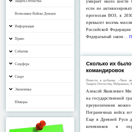
Защита Отечества
умирает около шести 
если не активизироват
Всевеликое Войско Донское
прогнозам ВОЗ, к 2030
превысит восемь милли
Информация
Российской Федерации 
Федеральный закон…
П
Право
События
Сколько их было
Соцсфера
командировок
Спорт
Новость в рубрике:
«Твои лю
Защита Отечества
,
Избранное
,
Экономика
Алексей Яковлевич Ми
на государственной гра
Юнкоры
преувеличения можно 
Пограничных войск исч
Еще в Древней Руси д
кочевников и ох