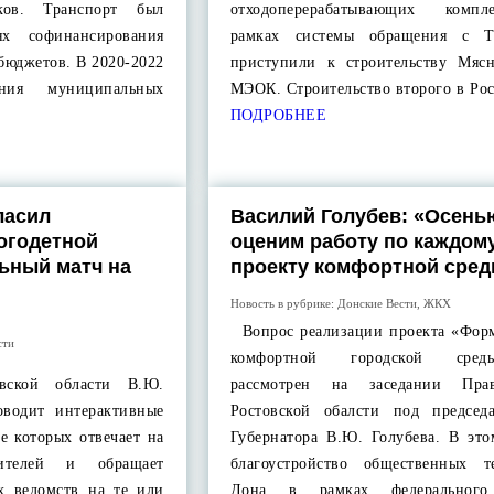
ков. Транспорт был
отходоперерабатывающих комп
ях софинансирования
рамках системы обращения с 
 бюджетов. В 2020-2022
приступили к строительству Мясн
ния муниципальных
МЭОК. Строительство второго в Ро
ПОДРОБНЕЕ
ласил
Василий Голубев: «Осень
огодетной
оценим работу по каждом
ьный матч на
проекту комфортной сре
Новость в рубрике:
Донские Вести
,
ЖКХ
Вопрос реализации проекта «Фор
сти
комфортной городской сре
ской области В.Ю.
рассмотрен на заседании Прави
оводит интерактивные
Ростовской обалсти под председа
е которых отвечает на
Губернатора В.Ю. Голубева. В это
ителей и обращает
благоустройство общественных т
х ведомств на те или
Дона в рамках федерального