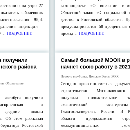
 состоянию на утро 27
законопроект «О внесении изм
Показатель заболевших
Областной закон «О социальной 
ысяч населения – 98,3.
детства в Ростовской области». Д
транения инфекции –
предусматривается 50-процентная 
27…
ПОДРОБНЕЕ
проезд…
ПОДРОБНЕЕ
а получили
Самый большой МЭОК в р
нского района
начнет свою работу в 2021
Новость в рубрике:
Донские Вести
,
ЖКХ
сти
,
Образование
Сегодня проектно-сметная докуме
строительство Мясниковско
 автобуса получили
получила положительное за
одгорненская и
экологической экспер
ая средние школы
Главгосэкспертизы России. В Р
а. Об этом рассказал
области продолжается строи
убернатора Ростовской
межмуниципальных эколог