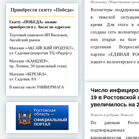
Молодежь
,
Общественные орга
Приобрести газету «Победа»
Волонтеры поддержива
в тяжелой ситуаци
Газету «ПОБЕДА» можно
время. Для этого в 
приобрести в г. Аксае по адресам:
создана сеть волонтер
Торговый павильон ИП Васильев,
них открыт на базе 
Аксайский рынок
отделения Всеросси
Магазин «АКСАЙСКИЙ ПРОДУКТ»,
ул. Садовая (напротив ТЦ «Ридер»)
партии «ЕДИНАЯ РО
Магазин «КАНЦЛЕР»,
нашего волонтерского
пр. Ленина, 30 (цокольный этаж)
Магазин «БЕРЕЗКА»,
ул. Садовая, 8А
В киоске около УНИВЕРМАГА
Число инфициро
19 в Ростовской 
увеличилось на 
Новость в рубрике:
Новости
По данным Роспот
подтвержденных
коронавирусом увели