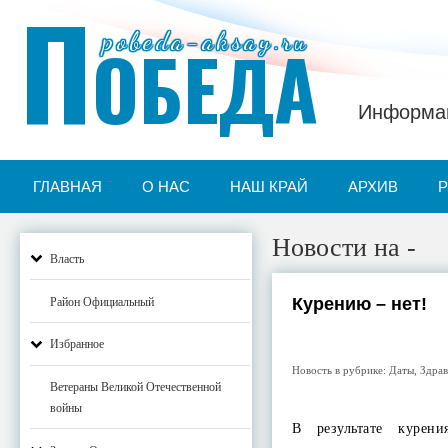
П
pobeda-aksay.ru
ОБЕДА
Информац
ГЛАВНАЯ
О НАС
НАШ КРАЙ
АРХИВ
Новости на -
Власть
Курению – нет!
Район Официальный
Избранное
Новость в рубрике:
Даты
,
Здра
Ветераны Великой Отечественной
войны
В результате курен