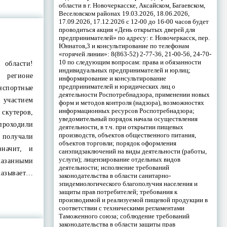
области в г. Новочеркасске, Аксайском, Багаевском,
Веселовском районах 19.03.2026, 18.06.2026,
17.09.2026, 17.12.2026 с 12-00 до 16-00 часов будет
проводиться акция «День открытых дверей для
предпринимателей» по адресу: г. Новочеркасск, пер.
Юннатов,3 и консультирование по телефонам
«горячей линии»: 8(863-52) 2-77-36, 21-00-56, 24-70-
10 по следующим вопросам: права и обязанности
области!
индивидуальных предпринимателей и юрлиц;
регионе
информирование и консультирование
предпринимателей и юридических лиц о
спортные
деятельности Роспотребнадзора, применении новых
стием
форм и методов контроля (надзора), возможностях
информационных ресурсов Роспотребнадзора;
скутеров,
уведомительный порядок начала осуществления
проходили
деятельности, в т.ч. при открытии пищевых
производств, объектов общественного питания,
получали
объектов торговли; порядок оформления
значит, и
санэпидзаключений на виды деятельности (работы,
услуги); лицензирование отдельных видов
казанными
деятельности; исполнение требований
казывает…
законодательства в области санитарно-
эпидемиологического благополучия населения и
защиты прав потребителей; требования к
производимой и реализуемой пищевой продукции в
соответствии с техническими регламентами
Таможенного союза; соблюдение требований
законодательства в области защиты прав