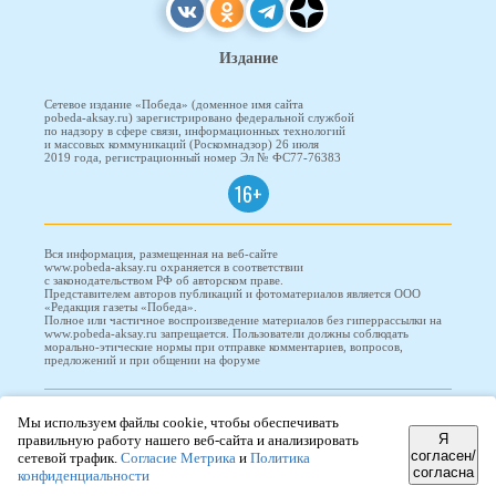
Издание
Сетевое издание «Победа» (доменное имя сайта
pobeda-aksay.ru) зарегистрировано федеральной службой
по надзору в сфере связи, информационных технологий
и массовых коммуникаций (Роскомнадзор) 26 июля
2019 года, регистрационный номер Эл № ФС77-76383
16+
Вся информация, размещенная на веб-сайте
www.pobeda-aksay.ru охраняется в соответствии
с законодательством РФ об авторском праве.
Представителем авторов публикаций и фотоматериалов является ООО
«Редакция газеты «Победа».
Полное или частичное воспроизведение материалов без гиперрассылки на
www.pobeda-aksay.ru запрещается. Пользователи должны соблюдать
морально-этические нормы при отправке комментариев, вопросов,
предложений и при общении на форуме
ПОБЕДА © 2010-2026
Мы используем файлы cookie, чтобы обеспечивать
Я
правильную работу нашего веб-сайта и анализировать
согласен/
сетевой трафик.
Согласие Метрика
и
Политика
согласна
конфиденциальности
Редизайн и доработка сайта -
ООО "Проводник"