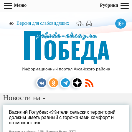
Меню
Рубрики
П
16+
Версия для слабовидящих
pobeda-aksay.ru
ОБЕДА
Информационный портал Аксайского района
Новости на -
Василий Голубев: «Жители сельских территорий
должны иметь равный с горожанами комфорт и
возможности»
Новость в рубрике:
АПК
,
Донские Вести
,
ЖКХ