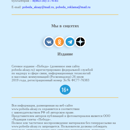
бухгалтерия –
8(863-50) 5-74-85
E-mail:
pobeda_aksay@mail.ru
,
pobeda_reklama@mail.ru
Мы в соцсетях
Издание
Сетевое издание «Победа» (доменное имя сайта
pobeda-aksay.ru) зарегистрировано федеральной службой
по надзору в сфере связи, информационных технологий
и массовых коммуникаций (Роскомнадзор) 26 июля
2019 года, регистрационный номер Эл № ФС77-76383
16+
Вся информация, размещенная на веб-сайте
www.pobeda-aksay.ru охраняется в соответствии
с законодательством РФ об авторском праве.
Представителем авторов публикаций и фотоматериалов является ООО
«Редакция газеты «Победа».
Полное или частичное воспроизведение материалов без гиперрассылки на
www.pobeda-aksay.ru запрещается. Пользователи должны соблюдать
морально-этические нормы при отправке комментариев, вопросов,