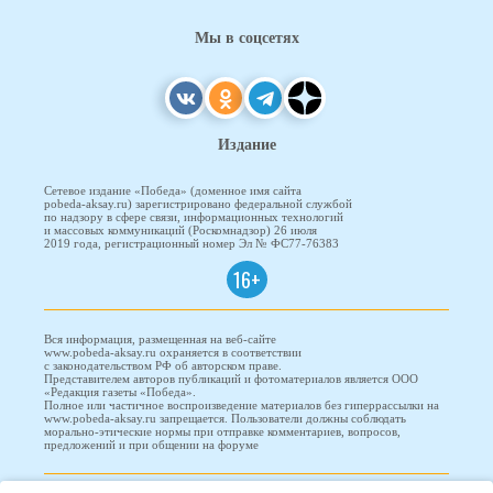
Мы в соцсетях
Издание
Сетевое издание «Победа» (доменное имя сайта
pobeda-aksay.ru) зарегистрировано федеральной службой
по надзору в сфере связи, информационных технологий
и массовых коммуникаций (Роскомнадзор) 26 июля
2019 года, регистрационный номер Эл № ФС77-76383
16+
Вся информация, размещенная на веб-сайте
www.pobeda-aksay.ru охраняется в соответствии
с законодательством РФ об авторском праве.
Представителем авторов публикаций и фотоматериалов является ООО
«Редакция газеты «Победа».
Полное или частичное воспроизведение материалов без гиперрассылки на
www.pobeda-aksay.ru запрещается. Пользователи должны соблюдать
морально-этические нормы при отправке комментариев, вопросов,
предложений и при общении на форуме