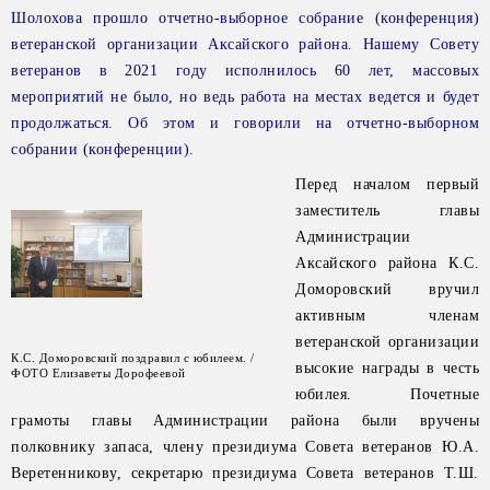
Шолохова прошло отчетно-выборное собрание (конференция)
ветеранской организации Аксайского района. Нашему Совету
ветеранов в 2021 году исполнилось 60 лет, массовых
мероприятий не было, но ведь работа на местах ведется и будет
продолжаться. Об этом и говорили на отчетно-выборном
собрании (конференции).
Перед началом первый
заместитель главы
Администрации
Аксайского района К.С.
Доморовский вручил
активным членам
ветеранской организации
К.С. Доморовский поздравил с юбилеем. /
высокие награды в честь
ФОТО Елизаветы Дорофеевой
юбилея. Почетные
грамоты главы Администрации района были вручены
полковнику запаса, члену президиума Совета ветеранов Ю.А.
Веретенникову, секретарю президиума Совета ветеранов Т.Ш.