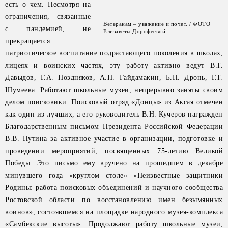
есть о чем. Несмотря на
ограничения, связанные
Ветеранам – уважение и почет. / ФОТО
с пандемией, не
Елизаветы Дорофеевой
прекращается
патриотическое воспитание подрастающего поколения в школах,
лицеях и воинских частях, эту работу активно ведут В.Г.
Давыдов, Г.А. Поздняков, А.П. Гайдамакин, Б.П. Дронь, Г.Г.
Шумеева. Работают школьные музеи, непрерывно заняты своим
делом поисковики. Поисковый отряд «Донцы» из Аксая отмечен
как один из лучших, а его руководитель В.Н. Кучеров награжден
Благодарственным письмом Президента Российской Федерации
В.В. Путина за активное участие в организации, подготовке и
проведении мероприятий, посвященных 75-летию Великой
Победы. Это письмо ему вручено на прошедшем в декабре
минувшего года «круглом столе» «Неизвестные защитники
Родины: работа поисковых объединений и научного сообщества
Ростовской области по восстановлению имен безымянных
воинов», состоявшемся на площадке народного музея-комплекса
«Самбекские высоты». Продолжают работу школьные музеи,