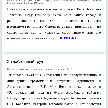
Новость в рубрике:
«Твои люди, земля Аксайская»
,
Ветераны Великой
Отечественной войны
,
Юбилеи
Именно так отзывается о прожитых годах Вера Ивановна
Левченко. Веру Ивановну Левченко в нашем городе и
районе знают многие. Она – общественница, член
президиума районного Совета ветеранов, причем один из
самых активных. В условиях сегодняшнего дня это
приобретает особую важность….
ПОДРОБНЕЕ
За доблестный труд
Новость в рубрике:
«Твои люди, земля Аксайская»
,
МЧС
19 января начальник Управления по предупреждению и
ликвидации чрезвычайных ситуаций Администрации
Аксайского района В.П. Матвейчук награжден медалью
«За доблестный труд на благо Аксайского района».
Награду вручил глава Администрации Аксайского района
С.Н. Бодряков. Валерий Петрович более 30 лет посвятил