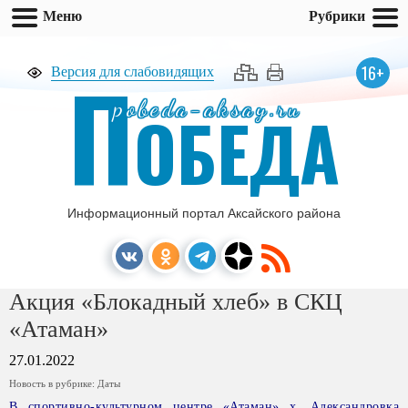
Меню
Рубрики
П
16+
Версия для слабовидящих
pobeda-aksay.ru
ОБЕДА
Информационный портал Аксайского района
Акция «Блокадный хлеб» в СКЦ
«Атаман»
27.01.2022
Новость в рубрике:
Даты
В спортивно-культурном центре «Атаман» х. Александровка