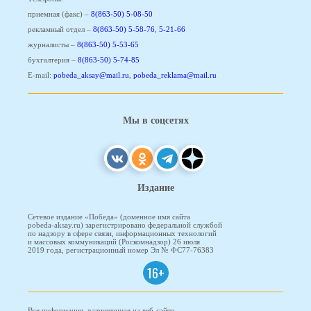
приемная (факс) –
8(863-50) 5-08-50
рекламный отдел –
8(863-50) 5-58-76
,
5-21-66
журналисты –
8(863-50) 5-53-65
бухгалтерия –
8(863-50) 5-74-85
E-mail:
pobeda_aksay@mail.ru
,
pobeda_reklama@mail.ru
Мы в соцсетях
Издание
Сетевое издание «Победа» (доменное имя сайта
pobeda-aksay.ru) зарегистрировано федеральной службой
по надзору в сфере связи, информационных технологий
и массовых коммуникаций (Роскомнадзор) 26 июля
2019 года, регистрационный номер Эл № ФС77-76383
16+
Вся информация, размещенная на веб-сайте