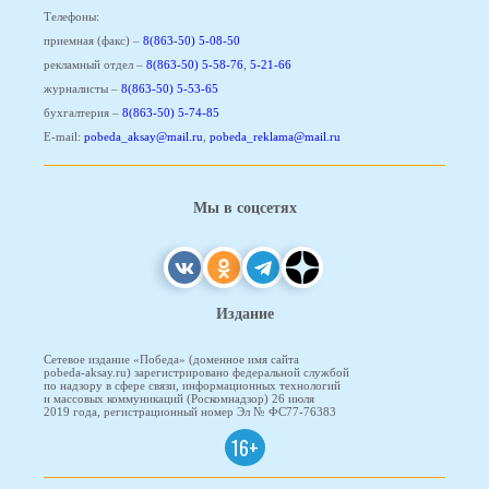
Телефоны:
приемная (факс) –
8(863-50) 5-08-50
рекламный отдел –
8(863-50) 5-58-76
,
5-21-66
журналисты –
8(863-50) 5-53-65
бухгалтерия –
8(863-50) 5-74-85
E-mail:
pobeda_aksay@mail.ru
,
pobeda_reklama@mail.ru
Мы в соцсетях
Издание
Сетевое издание «Победа» (доменное имя сайта
pobeda-aksay.ru) зарегистрировано федеральной службой
по надзору в сфере связи, информационных технологий
и массовых коммуникаций (Роскомнадзор) 26 июля
2019 года, регистрационный номер Эл № ФС77-76383
16+