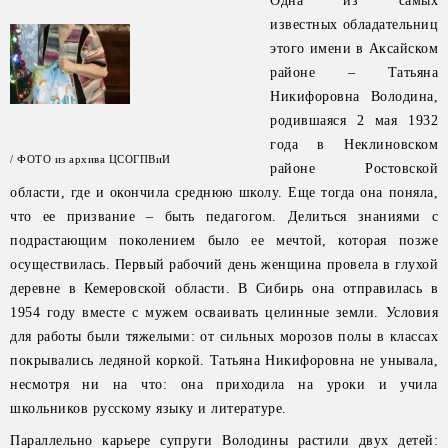
Одна из самых
известных обладательниц
этого имени в Аксайском
районе – Татьяна
Никифоровна Володина,
родившаяся 2 мая 1932
года в Неклиновском
/ ФОТО из архива ЦСОГПВиИ
районе Ростовской
области, где и окончила среднюю школу. Еще тогда она поняла,
что ее призвание – быть педагогом. Делиться знаниями с
подрастающим поколением было ее мечтой, которая позже
осуществилась. Первый рабочий день женщина провела в глухой
деревне в Кемеровской области. В Сибирь она отправилась в
1954 году вместе с мужем осваивать целинные земли. Условия
для работы были тяжелыми: от сильных морозов полы в классах
покрывались ледяной коркой. Татьяна Никифоровна не унывала,
несмотря ни на что: она приходила на уроки и учила
школьников русскому языку и литературе.
Параллельно карьере супруги Володины растили двух детей: