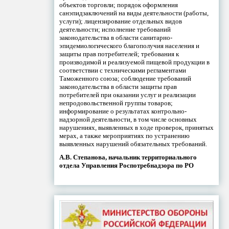
объектов торговли; порядок оформления
санэпидзаключений на виды деятельности (работы,
услуги); лицензирование отдельных видов
деятельности; исполнение требований
законодательства в области санитарно-
эпидемиологического благополучия населения и
защиты прав потребителей; требования к
производимой и реализуемой пищевой продукции в
соответствии с техническими регламентами
Таможенного союза; соблюдение требований
законодательства в области защиты прав
потребителей при оказании услуг и реализации
непродовольственной группы товаров;
информирование о результатах контрольно-
надзорной деятельности, в том числе основных
нарушениях, выявленных в ходе проверок, принятых
мерах, а также мероприятиях по устранению
выявленных нарушений обязательных требований.
А.В. Степанова, начальник территориального
отдела Управления Роспотребнадзора по РО