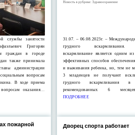
Новость в рубрике:
Здравоохранение
ной службы занятости
31.07. – 06.08.2023г. – Международ
афаэльевич Григорян
грудного вскармливания. 
м граждан в городе
вскармливание является одним из
ждан также принимала
эффективных способов обеспечения
 главы администрации
и выживания ребенка, но, тем не м
 социальным вопросам
3 младенцев не получают исклю
шкина. В ходе приема
грудного вскармливания в 
 вопросам оказания…
рекомендованных 6 мес
ПОДРОБНЕЕ
ах пожарной
Дворец спорта работает