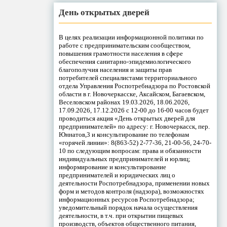
День открытых дверей
В целях реализации информационной политики по
работе с предпринимательским сообществом,
повышения грамотности населения в сфере
обеспечения санитарно-эпидемиологического
благополучия населения и защиты прав
потребителей специалистами территориального
отдела Управления Роспотребнадзора по Ростовской
области в г. Новочеркасске, Аксайском, Багаевском,
Веселовском районах 19.03.2026, 18.06.2026,
17.09.2026, 17.12.2026 с 12-00 до 16-00 часов будет
проводиться акция «День открытых дверей для
предпринимателей» по адресу: г. Новочеркасск, пер.
Юннатов,3 и консультирование по телефонам
«горячей линии»: 8(863-52) 2-77-36, 21-00-56, 24-70-
10 по следующим вопросам: права и обязанности
индивидуальных предпринимателей и юрлиц;
информирование и консультирование
предпринимателей и юридических лиц о
деятельности Роспотребнадзора, применении новых
форм и методов контроля (надзора), возможностях
информационных ресурсов Роспотребнадзора;
уведомительный порядок начала осуществления
деятельности, в т.ч. при открытии пищевых
производств, объектов общественного питания,