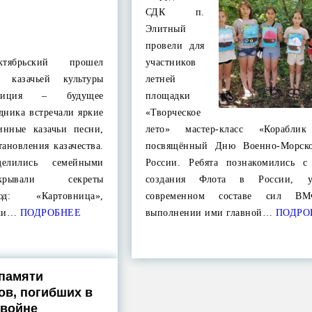
СДК п.
Элитный
провели для
брьский прошел
участников
р казачьей культуры
летней
адиция – будущее
площадки
здника встречали яркие
«Творческое
ринные казачьи песни,
лето» мастер-класс «Кораблик
тановления казачества.
посвящённый Дню Военно-Морско
елились семейными
России. Ребята познакомились с
крывали секреты
создания Флота в России, 
юд: «Картовница»,
современном составе сил 
ки…
ПОДРОБНЕЕ
выполнении ими главной…
ПОДРО
 памяти
ов, погибших в
 войне