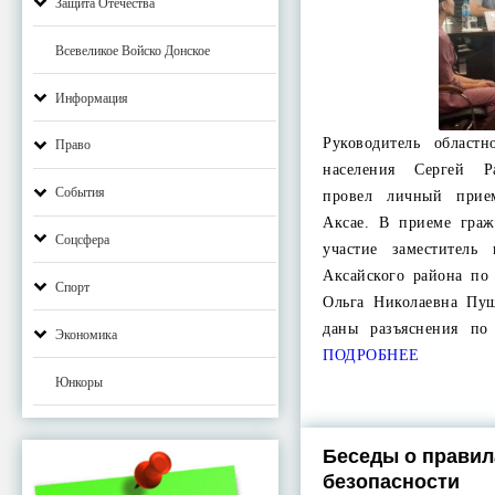
Защита Отечества
Всевеликое Войско Донское
Информация
Руководитель област
Право
населения Сергей Р
События
провел личный прие
Аксае. В приеме гра
Соцсфера
участие заместитель
Аксайского района по
Спорт
Ольга Николаевна Пу
даны разъяснения по
Экономика
ПОДРОБНЕЕ
Юнкоры
Беседы о правил
безопасности