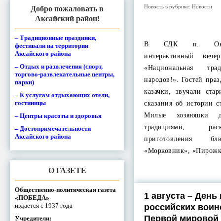
Новость в рубрике:
Новости
Добро пожаловать в
Аксайский район!
– Традиционные праздники,
В СДК п. Октя
фестивали на территории
Аксайского района
интерактивный вече
– Отдых и развлечения (спорт,
«Национальная тр
торгово-развлекательные центры,
народов!». Гостей пра
парки)
казачки, звучали ста
– К услугам отдыхающих отели,
гостиницы
сказания об истории с
Милые хозяюшки д
– Центры красоты и здоровья
традициями, рас
– Достопримечательности
Аксайского района
приготовления бл
«Морковник», «Пирож
О ГАЗЕТЕ
Общественно-политическая газета
1 августа – День
«ПОБЕДА»
издается с 1937 года
российских воин
Первой мировой
Учредители: