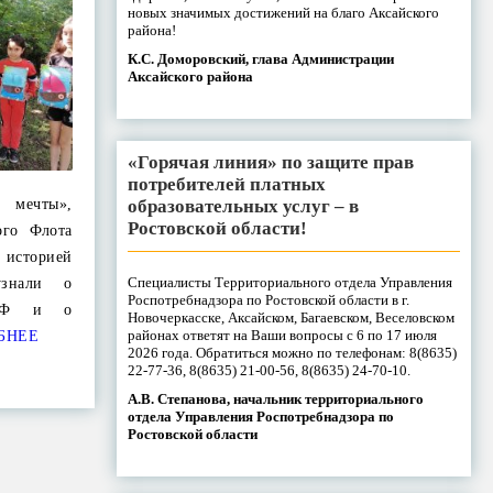
новых значимых достижений на благо Аксайского
района!
К.С. Доморовский, глава Администрации
Аксайского района
«Горячая линия» по защите прав
потребителей платных
образовательных услуг – в
 мечты»,
Ростовской области!
го Флота
 историей
Специалисты Территориального отдела Управления
узнали о
Роспотребнадзора по Ростовской области в г.
ВМФ и о
Новочеркасске, Аксайском, Багаевском, Веселовском
районах ответят на Ваши вопросы с 6 по 17 июля
БНЕЕ
2026 года. Обратиться можно по телефонам: 8(8635)
22-77-36, 8(8635) 21-00-56, 8(8635) 24-70-10.
А.В. Степанова, начальник территориального
отдела Управления Роспотребнадзора по
Ростовской области