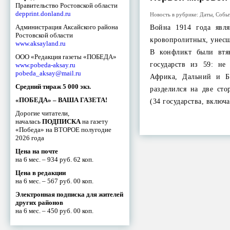
Правительство Ростовской области
depprint.donland.ru
Новость в рубрике:
Даты
,
Собы
Администрация Аксайского района
Война 1914 года явл
Ростовской области
кровопролитных, унес
www.aksayland.ru
В конфликт были втя
ООО «Редакция газеты «ПОБЕДА»
государств из 59: не
www.pobeda-aksay.ru
pobeda_aksay@mail.ru
Африка, Дальний и 
Средний тираж 5 000 экз.
разделился на две ст
«ПОБЕДА» – ВАША ГАЗЕТА!
(34 государства, включ
Дорогие читатели,
началась
ПОДПИСКА
на газету
«Победа» на ВТОРОЕ полугодие
2026 года
Цена на почте
на 6 мес. – 934 руб. 62 коп.
Цена в редакции
на 6 мес. – 567 руб. 00 коп.
Электронная подписка для жителей
других районов
на 6 мес. – 450 руб. 00 коп.