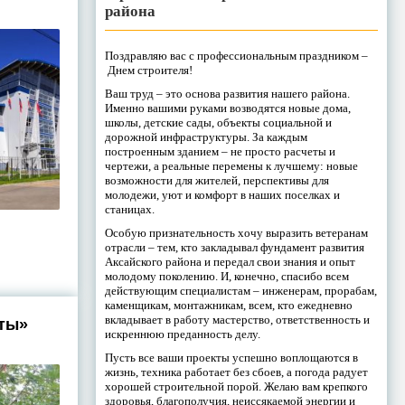
района
Поздравляю вас с профессиональным праздником –
Днем строителя!
Ваш труд – это основа развития нашего района.
Именно вашими руками возводятся новые дома,
школы, детские сады, объекты социальной и
дорожной инфраструктуры. За каждым
построенным зданием – не просто расчеты и
чертежи, а реальные перемены к лучшему: новые
возможности для жителей, перспективы для
молодежи, уют и комфорт в наших поселках и
станицах.
Особую признательность хочу выразить ветеранам
отрасли – тем, кто закладывал фундамент развития
Аксайского района и передал свои знания и опыт
молодому поколению. И, конечно, спасибо всем
действующим специалистам – инженерам, прорабам,
каменщикам, монтажникам, всем, кто ежедневно
вкладывает в работу мастерство, ответственность и
ты»
искреннюю преданность делу.
Пусть все ваши проекты успешно воплощаются в
жизнь, техника работает без сбоев, а погода радует
хорошей строительной порой. Желаю вам крепкого
здоровья, благополучия, неиссякаемой энергии и