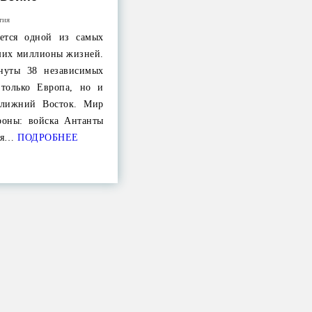
тия
яется одной из самых
ших миллионы жизней.
нуты 38 независимых
 только Европа, но и
Ближний Восток. Мир
ороны: войска Антанты
ая…
ПОДРОБНЕЕ