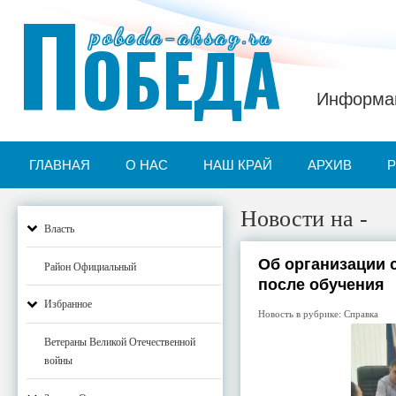
П
pobeda-aksay.ru
ОБЕДА
Информац
ГЛАВНАЯ
О НАС
НАШ КРАЙ
АРХИВ
Новости на -
Власть
Об организации 
Район Официальный
после обучения
Избранное
Новость в рубрике:
Справка
Ветераны Великой Отечественной
войны