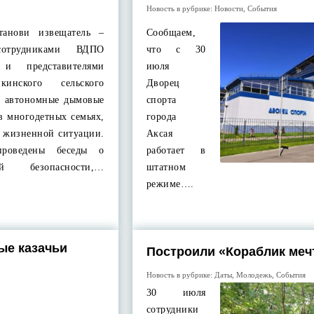
Новость в рубрике:
Новости
,
События
танови извещатель –
Сообщаем,
сотрудниками ВДПО
что с 30
 и представителями
июля
кинского сельского
Дворец
ы автономные дымовые
спорта
в многодетных семьях,
города
й жизненной ситуации.
Аксая
роведены беседы о
работает в
й безопасности,…
штатном
режиме….
ые казачьи
Построили «Кораблик меч
Новость в рубрике:
Даты
,
Молодежь
,
События
30 июля
сотрудники