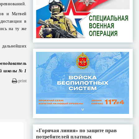
оревнований.
ов и Матвей
 дистанции в
ись на ту же
в дальнейших
реподаватель
й школы № 1
print
«Горячая линия» по защите прав
потребителей платных