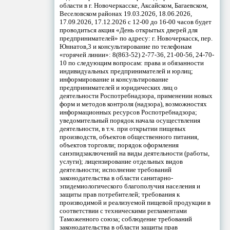
области в г. Новочеркасске, Аксайском, Багаевском,
Веселовском районах 19.03.2026, 18.06.2026,
17.09.2026, 17.12.2026 с 12-00 до 16-00 часов будет
проводиться акция «День открытых дверей для
предпринимателей» по адресу: г. Новочеркасск, пер.
Юннатов,3 и консультирование по телефонам
«горячей линии»: 8(863-52) 2-77-36, 21-00-56, 24-70-
10 по следующим вопросам: права и обязанности
индивидуальных предпринимателей и юрлиц;
информирование и консультирование
предпринимателей и юридических лиц о
деятельности Роспотребнадзора, применении новых
форм и методов контроля (надзора), возможностях
информационных ресурсов Роспотребнадзора;
уведомительный порядок начала осуществления
деятельности, в т.ч. при открытии пищевых
производств, объектов общественного питания,
объектов торговли; порядок оформления
санэпидзаключений на виды деятельности (работы,
услуги); лицензирование отдельных видов
деятельности; исполнение требований
законодательства в области санитарно-
эпидемиологического благополучия населения и
защиты прав потребителей; требования к
производимой и реализуемой пищевой продукции в
соответствии с техническими регламентами
Таможенного союза; соблюдение требований
законодательства в области защиты прав