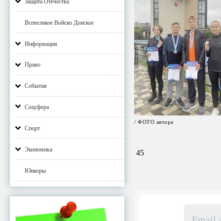
Защита Отечества
Всевеликое Войско Донское
Информация
Право
События
Соцсфера
/ ФОТО автора
Спорт
Экономика
45
Юнкоры
Email
адрес