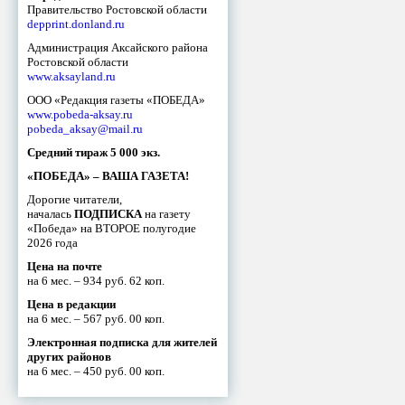
Правительство Ростовской области
depprint.donland.ru
Администрация Аксайского района
Ростовской области
www.aksayland.ru
ООО «Редакция газеты «ПОБЕДА»
www.pobeda-aksay.ru
pobeda_aksay@mail.ru
Средний тираж 5 000 экз.
«ПОБЕДА» – ВАША ГАЗЕТА!
Дорогие читатели,
началась
ПОДПИСКА
на газету
«Победа» на ВТОРОЕ полугодие
2026 года
Цена на почте
на 6 мес. – 934 руб. 62 коп.
Цена в редакции
на 6 мес. – 567 руб. 00 коп.
Электронная подписка для жителей
других районов
на 6 мес. – 450 руб. 00 коп.