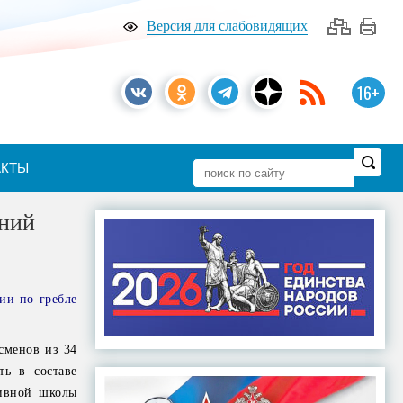
Версия для слабовидящих
16+
АКТЫ
аний
ии по гребле
сменов из 34
ть в составе
тивной школы