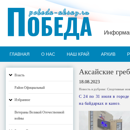
П
pobeda-aksay.ru
ОБЕДА
Информац
ГЛАВНАЯ
О НАС
НАШ КРАЙ
АРХИВ
Аксайские греб
Власть
18.08.2023
Район Официальный
Новость в рубрике:
Спортивные нов
С 24 по 31 июля в городе
Избранное
на байдарках и каноэ.
Ветераны Великой Отечественной
войны