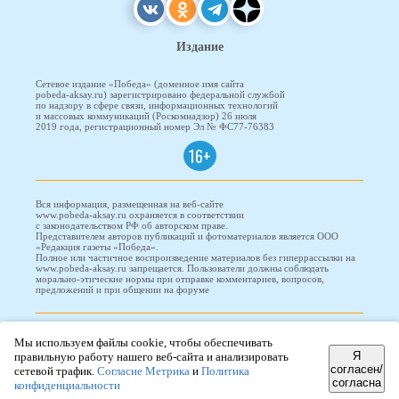
Издание
Сетевое издание «Победа» (доменное имя сайта
pobeda-aksay.ru) зарегистрировано федеральной службой
по надзору в сфере связи, информационных технологий
и массовых коммуникаций (Роскомнадзор) 26 июля
2019 года, регистрационный номер Эл № ФС77-76383
16+
Вся информация, размещенная на веб-сайте
www.pobeda-aksay.ru охраняется в соответствии
с законодательством РФ об авторском праве.
Представителем авторов публикаций и фотоматериалов является ООО
«Редакция газеты «Победа».
Полное или частичное воспроизведение материалов без гиперрассылки на
www.pobeda-aksay.ru запрещается. Пользователи должны соблюдать
морально-этические нормы при отправке комментариев, вопросов,
предложений и при общении на форуме
ПОБЕДА © 2010-2026
Мы используем файлы cookie, чтобы обеспечивать
Я
правильную работу нашего веб-сайта и анализировать
согласен/
сетевой трафик.
Согласие Метрика
и
Политика
согласна
Редизайн и доработка сайта -
ООО "Проводник"
конфиденциальности