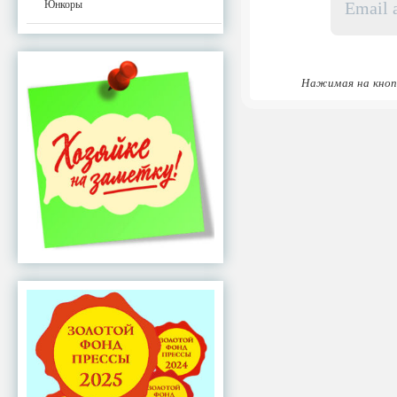
адрес
Юнкоры
*
Нажимая на кноп