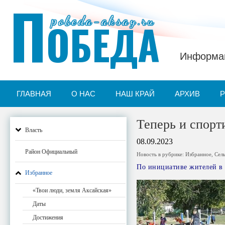
П
pobeda-aksay.ru
ОБЕДА
Информац
ГЛАВНАЯ
О НАС
НАШ КРАЙ
АРХИВ
Теперь и спорт
Власть
08.09.2023
Район Официальный
Новость в рубрике:
Избранное
,
Сел
По инициативе жителей в
Избранное
«Твои люди, земля Аксайская»
Даты
Достижения