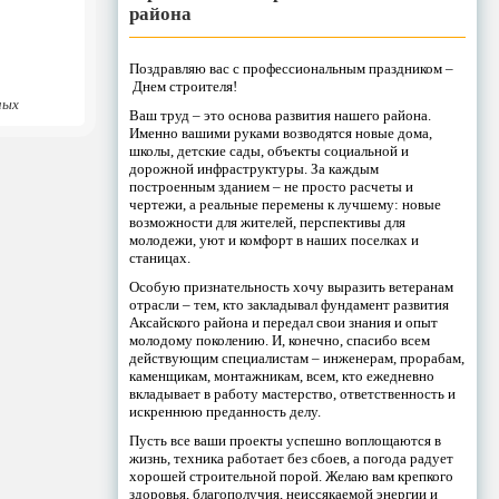
района
Поздравляю вас с профессиональным праздником –
Днем строителя!
ных
Ваш труд – это основа развития нашего района.
Именно вашими руками возводятся новые дома,
школы, детские сады, объекты социальной и
дорожной инфраструктуры. За каждым
построенным зданием – не просто расчеты и
чертежи, а реальные перемены к лучшему: новые
возможности для жителей, перспективы для
молодежи, уют и комфорт в наших поселках и
станицах.
Особую признательность хочу выразить ветеранам
отрасли – тем, кто закладывал фундамент развития
Аксайского района и передал свои знания и опыт
молодому поколению. И, конечно, спасибо всем
действующим специалистам – инженерам, прорабам,
каменщикам, монтажникам, всем, кто ежедневно
вкладывает в работу мастерство, ответственность и
искреннюю преданность делу.
Пусть все ваши проекты успешно воплощаются в
жизнь, техника работает без сбоев, а погода радует
хорошей строительной порой. Желаю вам крепкого
здоровья, благополучия, неиссякаемой энергии и