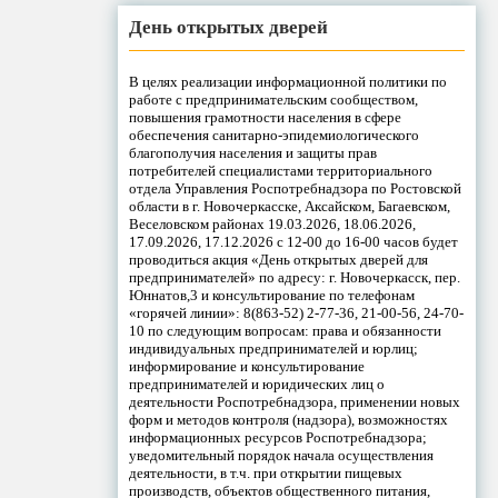
День открытых дверей
В целях реализации информационной политики по
работе с предпринимательским сообществом,
повышения грамотности населения в сфере
обеспечения санитарно-эпидемиологического
благополучия населения и защиты прав
потребителей специалистами территориального
отдела Управления Роспотребнадзора по Ростовской
области в г. Новочеркасске, Аксайском, Багаевском,
Веселовском районах 19.03.2026, 18.06.2026,
17.09.2026, 17.12.2026 с 12-00 до 16-00 часов будет
проводиться акция «День открытых дверей для
предпринимателей» по адресу: г. Новочеркасск, пер.
Юннатов,3 и консультирование по телефонам
«горячей линии»: 8(863-52) 2-77-36, 21-00-56, 24-70-
10 по следующим вопросам: права и обязанности
индивидуальных предпринимателей и юрлиц;
информирование и консультирование
предпринимателей и юридических лиц о
деятельности Роспотребнадзора, применении новых
форм и методов контроля (надзора), возможностях
информационных ресурсов Роспотребнадзора;
уведомительный порядок начала осуществления
деятельности, в т.ч. при открытии пищевых
производств, объектов общественного питания,