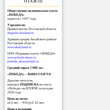
О ГАЗЕТЕ
Общественно-политическая газета
«ПОБЕДА»
издается с 1937 года
Учредители:
Правительство Ростовской области
depprint.donland.ru
Администрация Аксайского района
Ростовской области
www.aksayland.ru
ООО «Редакция газеты «ПОБЕДА»
www.pobeda-aksay.ru
pobeda_aksay@mail.ru
Средний тираж 5 000 экз.
«ПОБЕДА» – ВАША ГАЗЕТА!
Дорогие читатели,
началась
ПОДПИСКА
на газету
«Победа» на ВТОРОЕ полугодие
2026 года
Цена на почте
на 6 мес. – 934 руб. 62 коп.
Цена в редакции