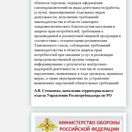
объектов торговли; порядок оформления
санэпидзаключений на виды деятельности (работы,
услуги); лицензирование отдельных видов
деятельности; исполнение требований
законодательства в области санитарно-
эпидемиологического благополучия населения и
защиты прав потребителей; требования к
производимой и реализуемой пищевой продукции в
соответствии с техническими регламентами
Таможенного союза; соблюдение требований
законодательства в области защиты прав
потребителей при оказании услуг и реализации
непродовольственной группы товаров;
информирование о результатах контрольно-
надзорной деятельности, в том числе основных
нарушениях, выявленных в ходе проверок, принятых
мерах, а также мероприятиях по устранению
выявленных нарушений обязательных требований.
А.В. Степанова, начальник территориального
отдела Управления Роспотребнадзора по РО