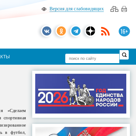
Версия для слабовидящих
16+
АКТЫ
ия «Сделаем
я спортивная
изированное
ть в футбол,