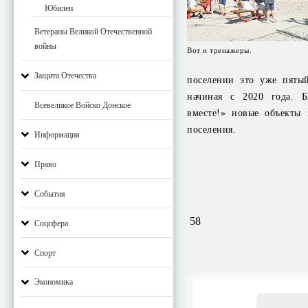
Юбилеи
Ветераны Великой Отечественной
войны
Вот и тренажеры.
Защита Отечества
поселении это уже пяты
начиная с 2020 года. Б
Всевеликое Войско Донское
вместе!» новые объекты 
поселения.
Информация
Право
События
58
Соцсфера
Спорт
Экономика
Email