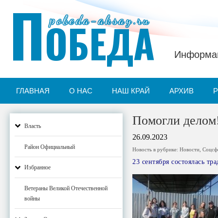
П
pobeda-aksay.ru
ОБЕДА
Информац
ГЛАВНАЯ
О НАС
НАШ КРАЙ
АРХИВ
Помогли делом
Власть
26.09.2023
Район Официальный
Новость в рубрике:
Новости
,
Соцсф
23 сентября состоялась т
Избранное
Ветераны Великой Отечественной
войны