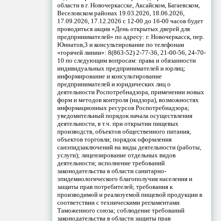
области в г. Новочеркасске, Аксайском, Багаевском,
Веселовском районах 19.03.2026, 18.06.2026,
17.09.2026, 17.12.2026 с 12-00 до 16-00 часов будет
проводиться акция «День открытых дверей для
предпринимателей» по адресу: г. Новочеркасск, пер.
Юннатов,3 и консультирование по телефонам
«горячей линии»: 8(863-52) 2-77-36, 21-00-56, 24-70-
10 по следующим вопросам: права и обязанности
индивидуальных предпринимателей и юрлиц;
информирование и консультирование
предпринимателей и юридических лиц о
деятельности Роспотребнадзора, применении новых
форм и методов контроля (надзора), возможностях
информационных ресурсов Роспотребнадзора;
уведомительный порядок начала осуществления
деятельности, в т.ч. при открытии пищевых
производств, объектов общественного питания,
объектов торговли; порядок оформления
санэпидзаключений на виды деятельности (работы,
услуги); лицензирование отдельных видов
деятельности; исполнение требований
законодательства в области санитарно-
эпидемиологического благополучия населения и
защиты прав потребителей; требования к
производимой и реализуемой пищевой продукции в
соответствии с техническими регламентами
Таможенного союза; соблюдение требований
законодательства в области защиты прав