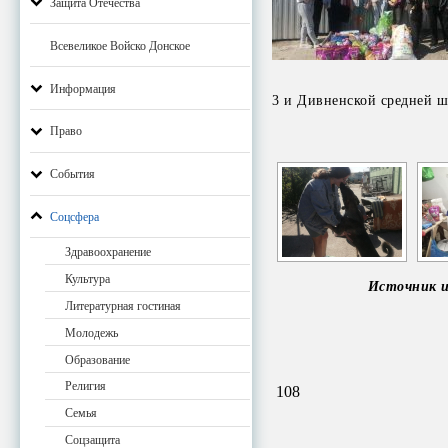
Защита Отечества
Всевеликое Войско Донское
Информация
3 и Дивненской средней ш
Право
События
Соцсфера
Здравоохранение
Культура
Источник и
Литературная гостиная
Молодежь
Образование
Религия
108
Семья
Соцзащита