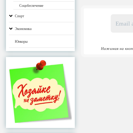
Соцобеспечение
Email
Спорт
адрес
*
Экономика
Юнкоры
Нажимая на кноп