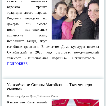
сельского поселения
бережно хранит
традиции своего народа.
Родители передают их
дочерям: они вместе
поют национальные
армянские песни,
исполняют танцы, чтут
семейные традиции. В сельском Доме культуры поселка
Октябрьский в 2020 году стартовал международный
телемост «Национальная кофейня». Организатором…
ПОДРОБНЕЕ
У аксайчанки Оксаны Михайловны Ткач четверо
сыновей
Новость в рубрике:
Даты
,
Избранное
,
Семья
Каково это быть мамой