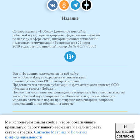
Издание
Сетевое издание «Победа» (доменное имя сайта
pobeda-aksay.ru) зарегистрировано федеральной службой
по надзору в сфере связи, информационных технологий
и массовых коммуникаций (Роскомнадзор) 26 июля
2019 года, регистрационный номер Эл № ФС77-76383
16+
Вся информация, размещенная на веб-сайте
www.pobeda-aksay.ru охраняется в соответствии
с законодательством РФ об авторском праве.
Представителем авторов публикаций и фотоматериалов является ООО
«Редакция газеты «Победа».
Полное или частичное воспроизведение материалов без гиперрассылки на
www.pobeda-aksay.ru запрещается. Пользователи должны соблюдать
морально-этические нормы при отправке комментариев, вопросов,
предложений и при общении на форуме
ПОБЕДА © 2010-2026
Мы используем файлы cookie, чтобы обеспечивать
Я
правильную работу нашего веб-сайта и анализировать
согласен/
сетевой трафик.
Согласие Метрика
и
Политика
согласна
Редизайн и доработка сайта -
ООО "Проводник"
конфиденциальности