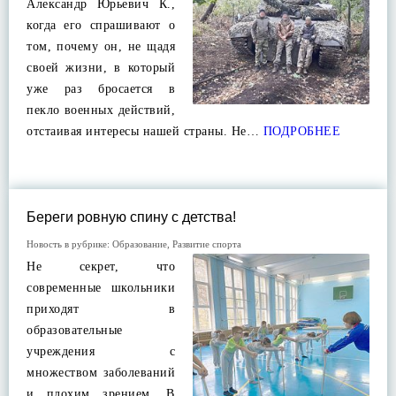
Александр Юрьевич К.,
когда его спрашивают о
том, почему он, не щадя
своей жизни, в который
уже раз бросается в
пекло военных действий,
отстаивая интересы нашей страны. Не…
ПОДРОБНЕЕ
Береги ровную спину с детства!
Новость в рубрике:
Образование
,
Развитие спорта
Не секрет, что
современные школьники
приходят в
образовательные
учреждения с
множеством заболеваний
и плохим зрением. В