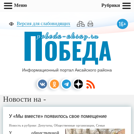
Меню
Рубрики
П
16+
Версия для слабовидящих
pobeda-aksay.ru
ОБЕДА
Информационный портал Аксайского района
Новости на -
У «Мы вместе» появилось свое помещение
Новость в рубрике:
Депутаты
,
Общественные организации
,
Семья
У общественной