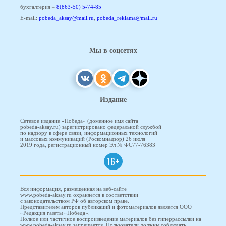
бухгалтерия –
8(863-50) 5-74-85
E-mail:
pobeda_aksay@mail.ru
,
pobeda_reklama@mail.ru
Мы в соцсетях
Издание
Сетевое издание «Победа» (доменное имя сайта
pobeda-aksay.ru) зарегистрировано федеральной службой
по надзору в сфере связи, информационных технологий
и массовых коммуникаций (Роскомнадзор) 26 июля
2019 года, регистрационный номер Эл № ФС77-76383
16+
Вся информация, размещенная на веб-сайте
www.pobeda-aksay.ru охраняется в соответствии
с законодательством РФ об авторском праве.
Представителем авторов публикаций и фотоматериалов является ООО
«Редакция газеты «Победа».
Полное или частичное воспроизведение материалов без гиперрассылки на
www.pobeda-aksay.ru запрещается. Пользователи должны соблюдать