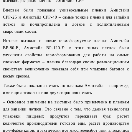
высокобарьерных пленок – Амистайл СРР.
Впервые были показаны универсальные пленки Амистайл
СРР-25 и Амистайл СРР-40 – самые тонкие пленки для запайки
лотков из полипропилена и лотков с полиэтиленовым
сварочным слоем.
Интерес вызвали и новые термоформуемые пленки Амистайл
ВР-90-Е, Амистайл ВР-120-Е: в этих типах пленок были
улучшены свойства термоформования для работы на самых
сложных форматах – пленка благодаря своим релаксационным
свойствам великолепно показала себя при упаковке батонов с
косым срезом.
Также была показана печать по пленкам Амистайл – например,
имитация этикетки или двухсторонняя печать.
– Основное внимание на выставке было привлечено к пленкам
для запайки лотков. Это связано с тем, что данная технология
упаковки пищевых продуктов переживает бум: растет
количество производителей готовой еды, растет производство
полуфабрикатов, практически все мясопереработчики вложились