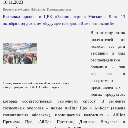
10.11.2023
Новость в рубрике:
Избранное
,
Промышленность
Выставка прошла в ЦВК «Экспоцентр» в Москве с 9 по 13
октября под девизом «Будущее сегодня. 30 лет инноваций».
В этом году поток
посетителей не
иссякал все дни
выставки и был
беспрецедентно
большим – так
же, как и
ассортимент
Стенд компании «Атлантис-Пак на выставке
«Агропродмаш». / ФОТО atlantis-pak.ru
представленных
новых продуктов,
которые соответствовали рыночному спросу. В сегменте
сосисочных оболочек – новые АйПил Про и АйКолл (замена
коллагеновых оболочек), проницаемых колбасных – АйЦел
Премиум Про, АйЦел Престиж, Диплекс Натурекс и