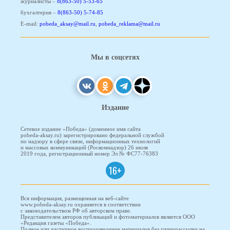
журналисты –
8(863-50) 5-53-65
бухгалтерия –
8(863-50) 5-74-85
E-mail:
pobeda_aksay@mail.ru
,
pobeda_reklama@mail.ru
Мы в соцсетях
Издание
Сетевое издание «Победа» (доменное имя сайта
pobeda-aksay.ru) зарегистрировано федеральной службой
по надзору в сфере связи, информационных технологий
и массовых коммуникаций (Роскомнадзор) 26 июля
2019 года, регистрационный номер Эл № ФС77-76383
16+
Вся информация, размещенная на веб-сайте
www.pobeda-aksay.ru охраняется в соответствии
с законодательством РФ об авторском праве.
Представителем авторов публикаций и фотоматериалов является ООО
«Редакция газеты «Победа».
Полное или частичное воспроизведение материалов без гиперрассылки на