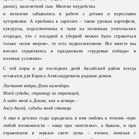
двоих), малолетний сын. Многие неудобства
и нехватки забывались в работе с детьми и взрослыми
хуторянами. А прибавка к зарплате – такие урожаи картофеля,
кукурузы, подсолнечника и тыкв на поливных учительских
огородах, что с посадкой и уборкой можно было справиться
только «всем миром», то есть педколлективом. Все вместе мы
вполне справлялись и праздновали «трудовые победы» в
полевых условиях».
С той поры и до последних дней Аксайский район всегда
оставался для Бориса Александровича родным домом.
Листают ветры Дона
календарь
Моей судьбы, страницу
за страницей,
А надо мной и Доном,
как и встарь –
Аксу-Аксай, судьбы моей
станица.
А еще в детские годы зародилась в нем любовь к чтению «при
любой возможности – чаще при «коптилке», а бывало, и при
отраженном в зеркале свете луны – чтение, начиная с