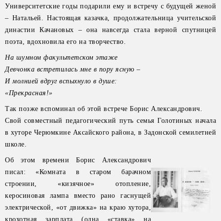
Университетские годы подарили ему и встречу с будущей женой
– Натальей. Настоящая казачка, продолжательница учительской
династии Качановых – она навсегда стала верной спутницей
поэта, вдохновила его на творчество.
На шумном факультетском
этаже
Девчонка встретилась
мне в пору ясную –
И молнией вдруг вспыхнуло
в душе:
«Прекрасная!»
Так позже вспоминал об этой встрече Борис Александрович.
Свой совместный педагогический путь семья Голотиных начала
в хуторе Черюмкине Аксайского района, в Задонской семилетней
школе.
Об этом времени Борис Александрович
писал: «Комната в старом барачном
строении, «кизячное» отопление,
керосиновая лампа вместо рано гаснущей
электрической, «от движка» на краю хутора,
крохотная зарплата (одна «ставка» на