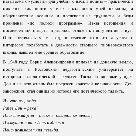
называемых «условий для учебы» с начала войны – практически
никаких, как почти у всех школьников моей окраины, а
общеизвестные военные и послевоенные трудности и беды
пройдены «по полной программе». Из-за истощения и
послевоенной нищеты пришлось отложить поступление в вуз.
Оно состоялось через год, в течение которого я успел с
интересом поработать в должности старшего пионервожатого
школы, давшей мне среднее образование».
В 1948 году Борис Александрович приехал на донскую землю,
поступать в Ростовский педагогический университет на
историко-филологический факультет. Тогда он впервые увидел
Дон и на всю жизнь был потрясен красотой великой реки. Дон
заворожил, стал одним из истоков его поэтического таланта.
Ну что вы, люди.
Разве Дон – река?
Наш тихий Дон – письмен
старинных лента,
Плывущая в наш день
издалека
Неисчислимолетняя легенда.