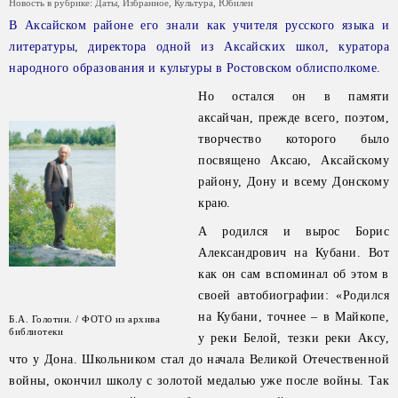
Новость в рубрике:
Даты
,
Избранное
,
Культура
,
Юбилеи
В Аксайском районе его знали как учителя русского языка и
литературы, директора одной из Аксайских школ, куратора
народного образования и культуры в Ростовском облисполкоме.
Но остался он в памяти
аксайчан, прежде всего, поэтом,
творчество которого было
посвящено Аксаю, Аксайскому
району, Дону и всему Донскому
краю.
А родился и вырос Борис
Александрович на Кубани. Вот
как он сам вспоминал об этом в
своей автобиографии: «Родился
на Кубани, точнее – в Майкопе,
Б.А. Голотин. / ФОТО из архива
библиотеки
у реки Белой, тезки реки Аксу,
что у Дона. Школьником стал до начала Великой Отечественной
войны, окончил школу с золотой медалью уже после войны. Так