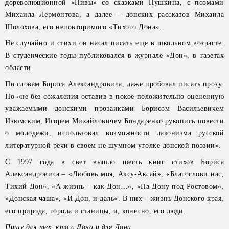
дореволюционной «Нивы» со сказками Пушкина, с поэмами
Михаила Лермонтова, а далее – донских рассказов Михаила
Шолохова, его неповторимого «Тихого Дона».
Не случайно и стихи он начал писать еще в школьном возрасте.
В студенческие годы публиковался в журнале «Дон», в газетах
области.
По словам Бориса Александровича, даже пробовал писать прозу.
Но «не без сожаления оставив в покое положительно оцененную
уважаемыми донскими прозаиками Борисом Васильевичем
Изюмским, Игорем Михайловичем Бондаренко рукопись повести
о молодежи, использовал возможности лаконизма русской
литературной речи в своем не шумном уголке донской поэзии».
С 1997 года в свет вышло шесть книг стихов Бориса
Александровича – «Любовь моя, Аксу-Аксай», «Благослови нас,
Тихий Дон», «А жизнь – как Дон…», «На Дону под Ростовом»,
«Донская чаша», «И Дон, и даль». В них – жизнь Донского края,
его природа, города и станицы, и, конечно, его люди.
Пишу для тех, кто с Дона
и для Дона.