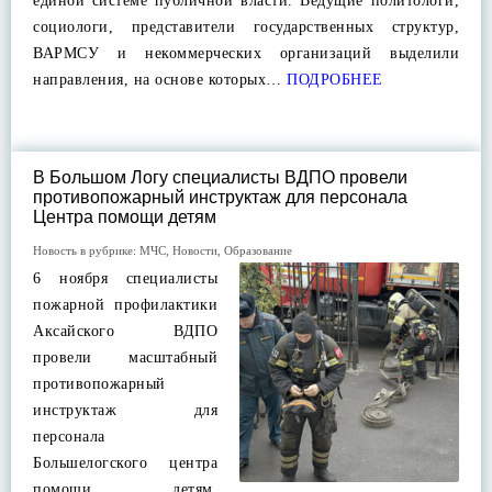
единой системе публичной власти. Ведущие политологи,
социологи, представители государственных структур,
ВАРМСУ и некоммерческих организаций выделили
направления, на основе которых…
ПОДРОБНЕЕ
В Большом Логу специалисты ВДПО провели
противопожарный инструктаж для персонала
Центра помощи детям
Новость в рубрике:
МЧС
,
Новости
,
Образование
6 ноября специалисты
пожарной профилактики
Аксайского ВДПО
провели масштабный
противопожарный
инструктаж для
персонала
Большелогского центра
помощи детям.