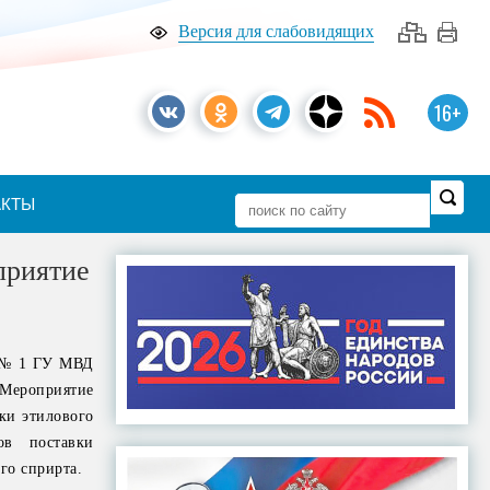
Версия для слабовидящих
16+
АКТЫ
приятие
и № 1 ГУ МВД
 Мероприятие
ки этилового
ов поставки
го сприрта.