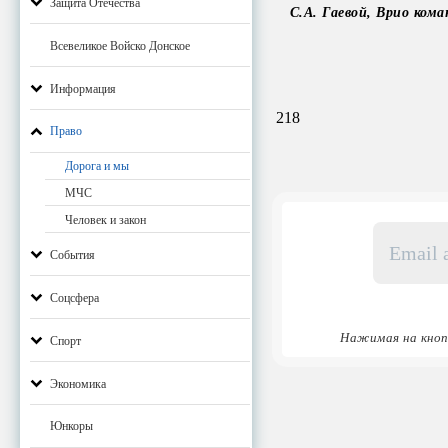
Защита Отечества
С.А. Гаевой, Врио ком
Всевеликое Войско Донское
Информация
218
Право
Дорога и мы
МЧС
Человек и закон
Email
адрес
События
*
Соцсфера
Нажимая на кноп
Спорт
Экономика
Юнкоры