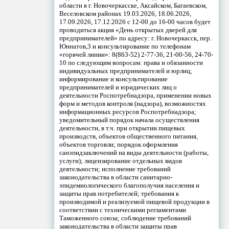
области в г. Новочеркасске, Аксайском, Багаевском,
Веселовском районах 19.03.2026, 18.06.2026,
17.09.2026, 17.12.2026 с 12-00 до 16-00 часов будет
проводиться акция «День открытых дверей для
предпринимателей» по адресу: г. Новочеркасск, пер.
Юннатов,3 и консультирование по телефонам
«горячей линии»: 8(863-52) 2-77-36, 21-00-56, 24-70-
10 по следующим вопросам: права и обязанности
индивидуальных предпринимателей и юрлиц;
информирование и консультирование
предпринимателей и юридических лиц о
деятельности Роспотребнадзора, применении новых
форм и методов контроля (надзора), возможностях
информационных ресурсов Роспотребнадзора;
уведомительный порядок начала осуществления
деятельности, в т.ч. при открытии пищевых
производств, объектов общественного питания,
объектов торговли; порядок оформления
санэпидзаключений на виды деятельности (работы,
услуги); лицензирование отдельных видов
деятельности; исполнение требований
законодательства в области санитарно-
эпидемиологического благополучия населения и
защиты прав потребителей; требования к
производимой и реализуемой пищевой продукции в
соответствии с техническими регламентами
Таможенного союза; соблюдение требований
законодательства в области защиты прав