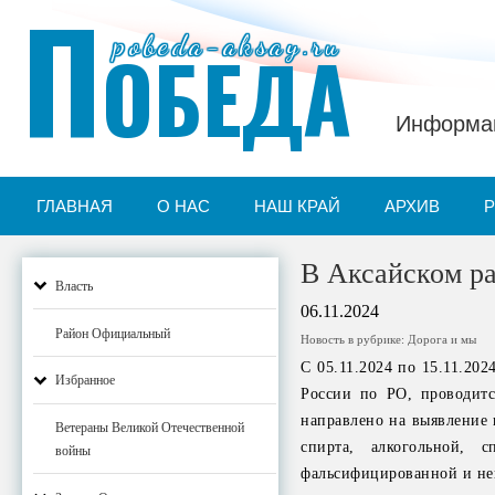
П
pobeda-aksay.ru
ОБЕДА
Информац
ГЛАВНАЯ
О НАС
НАШ КРАЙ
АРХИВ
В Аксайском р
Власть
06.11.2024
Район Официальный
Новость в рубрике:
Дорога и мы
С 05.11.2024 по 15.11.2
Избранное
России по РО, проводитс
направлено на выявление 
Ветераны Великой Отечественной
спирта, алкогольной, 
войны
фальсифицированной и нек