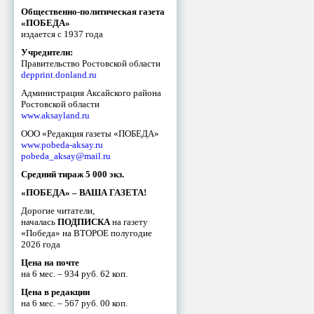
Общественно-политическая газета
«ПОБЕДА»
издается с 1937 года
Учредители:
Правительство Ростовской области
depprint.donland.ru
Администрация Аксайского района
Ростовской области
www.aksayland.ru
ООО «Редакция газеты «ПОБЕДА»
www.pobeda-aksay.ru
pobeda_aksay@mail.ru
Средний тираж 5 000 экз.
«ПОБЕДА» – ВАША ГАЗЕТА!
Дорогие читатели,
началась
ПОДПИСКА
на газету
«Победа» на ВТОРОЕ полугодие
2026 года
Цена на почте
на 6 мес. – 934 руб. 62 коп.
Цена в редакции
на 6 мес. – 567 руб. 00 коп.