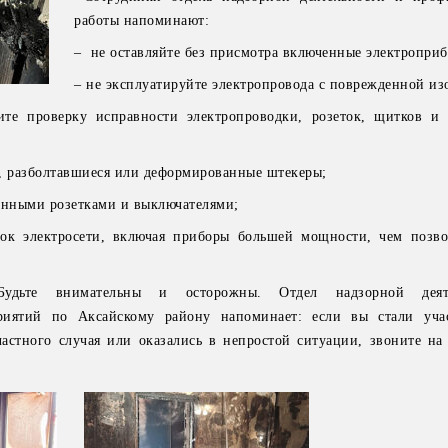
работы напоминают:
– не оставляйте без присмотра включенные электропри
– не эксплуатируйте электропровода с поврежденной из
ите проверку исправности электропроводки, розеток, щитков и
и, разболтавшиеся или деформированные штекеры;
енными розетками и выключателями;
зок электросети, включая приборы большей мощности, чем позво
Будьте внимательны и осторожны. Отдел надзорной деят
риятий по Аксайскому району напоминает: если вы стали уча
частного случая или оказались в непростой ситуации, звоните на