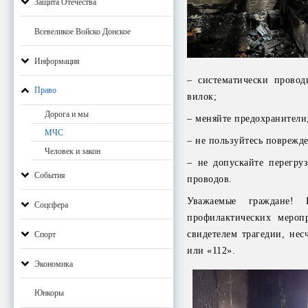
Защита Отечества
Всевеликое Войско Донское
Информация
– систематически провод
Право
вилок;
Дорога и мы
– меняйте предохранител
МЧС
– не пользуйтесь поврежд
Человек и закон
– не допускайте перегру
События
проводов.
Уважаемые граждане! 
Соцсфера
профилактических мероп
свидетелем трагедии, нес
Спорт
или «112».
Экономика
Юнкоры