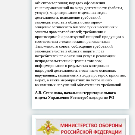
объектов торговли; порядок оформления
санэпидзаключений на виды деятельности (работы,
услуги); лицензирование отдельных видов
деятельности; исполнение требований
законодательства в области санитарно-
эпидемиологического благополучия населения и
защиты прав потребителей; требования к
производимой и реализуемой пищевой продукции в
соответствии с техническими регламентами
Таможенного союза; соблюдение требований
законодательства в области защиты прав
потребителей при оказании услуг и реализации
непродовольственной группы товаров;
информирование о результатах контрольно-
надзорной деятельности, в том числе основных
нарушениях, выявленных в ходе проверок, принятых
мерах, а также мероприятиях по устранению
выявленных нарушений обязательных требований.
А.В. Степанова, начальник территориального
отдела Управления Роспотребнадзора по РО