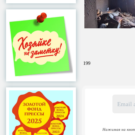
199
Email
адрес
*
Нажимая на кноп