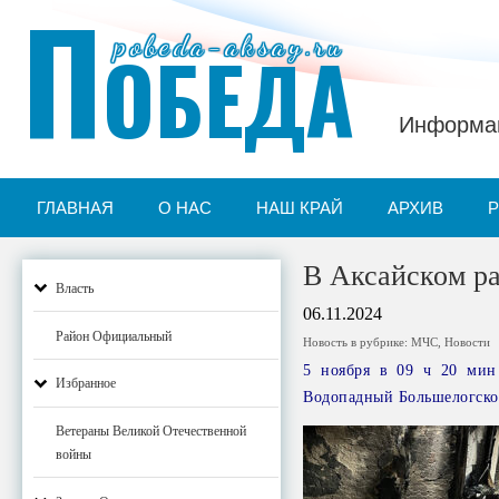
П
pobeda-aksay.ru
ОБЕДА
Информац
ГЛАВНАЯ
О НАС
НАШ КРАЙ
АРХИВ
В Аксайском ра
Власть
06.11.2024
Район Официальный
Новость в рубрике:
МЧС
,
Новости
5 ноября в 09 ч 20 мин 
Избранное
Водопадный Большелогског
Ветераны Великой Отечественной
войны