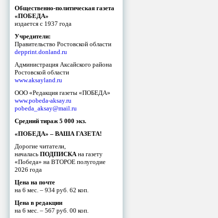
Общественно-политическая газета
«ПОБЕДА»
издается с 1937 года
Учредители:
Правительство Ростовской области
depprint.donland.ru
Администрация Аксайского района
Ростовской области
www.aksayland.ru
ООО «Редакция газеты «ПОБЕДА»
www.pobeda-aksay.ru
pobeda_aksay@mail.ru
Средний тираж 5 000 экз.
«ПОБЕДА» – ВАША ГАЗЕТА!
Дорогие читатели,
началась
ПОДПИСКА
на газету
«Победа» на ВТОРОЕ полугодие
2026 года
Цена на почте
на 6 мес. – 934 руб. 62 коп.
Цена в редакции
на 6 мес. – 567 руб. 00 коп.