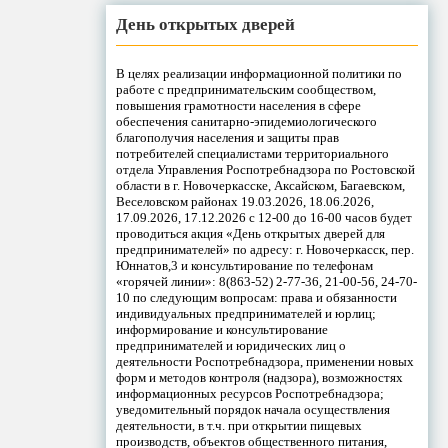
День открытых дверей
В целях реализации информационной политики по
работе с предпринимательским сообществом,
повышения грамотности населения в сфере
обеспечения санитарно-эпидемиологического
благополучия населения и защиты прав
потребителей специалистами территориального
отдела Управления Роспотребнадзора по Ростовской
области в г. Новочеркасске, Аксайском, Багаевском,
Веселовском районах 19.03.2026, 18.06.2026,
17.09.2026, 17.12.2026 с 12-00 до 16-00 часов будет
проводиться акция «День открытых дверей для
предпринимателей» по адресу: г. Новочеркасск, пер.
Юннатов,3 и консультирование по телефонам
«горячей линии»: 8(863-52) 2-77-36, 21-00-56, 24-70-
10 по следующим вопросам: права и обязанности
индивидуальных предпринимателей и юрлиц;
информирование и консультирование
предпринимателей и юридических лиц о
деятельности Роспотребнадзора, применении новых
форм и методов контроля (надзора), возможностях
информационных ресурсов Роспотребнадзора;
уведомительный порядок начала осуществления
деятельности, в т.ч. при открытии пищевых
производств, объектов общественного питания,