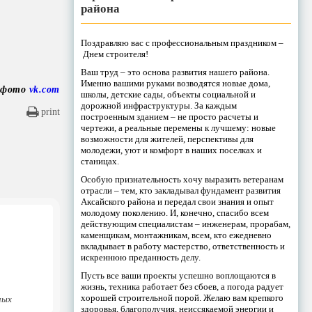
района
Поздравляю вас с профессиональным праздником –
Днем строителя!
Ваш труд – это основа развития нашего района.
Именно вашими руками возводятся новые дома,
 фото
vk.com
школы, детские сады, объекты социальной и
дорожной инфраструктуры. За каждым
print
построенным зданием – не просто расчеты и
чертежи, а реальные перемены к лучшему: новые
возможности для жителей, перспективы для
молодежи, уют и комфорт в наших поселках и
станицах.
Особую признательность хочу выразить ветеранам
отрасли – тем, кто закладывал фундамент развития
Аксайского района и передал свои знания и опыт
молодому поколению. И, конечно, спасибо всем
действующим специалистам – инженерам, прорабам,
каменщикам, монтажникам, всем, кто ежедневно
вкладывает в работу мастерство, ответственность и
искреннюю преданность делу.
Пусть все ваши проекты успешно воплощаются в
жизнь, техника работает без сбоев, а погода радует
хорошей строительной порой. Желаю вам крепкого
ных
здоровья, благополучия, неиссякаемой энергии и