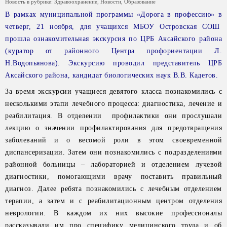
Новость в рубрике:
Здравоохранение
,
Новости
,
Образование
В рамках муниципальной программы «Дорога в профессию» в
четверг, 21 ноября, для учащихся МБОУ Островская СОШ
прошла ознакомительная экскурсия по ЦРБ Аксайского района
(куратор от районного Центра профориентации Л.
Н.Водопьянова). Экскурсию проводил представитель ЦРБ
Аксайского района, кандидат биологических наук В.В. Кадетов.
За время экскурсии учащиеся девятого класса познакомились с
несколькими этапи лечебного процесса: диагностика, лечение и
реабилитация. В отделении профилактики они прослушали
лекцию о значении профилактирования для предотвращения
заболеваний и о весомой роли в этом своевременной
диспансеризации. Затем они познакомились с подразделениями
районной больницы – лабораторией и отделением лучевой
диагностики, помогающими врачу поставить правильный
диагноз. Далее ребята познакомились с лечебным отделением
терапии, а затем и с реабилитационным центром отделения
неврологии. В каждом их них высокие профессионалы
рассказывали им про специфику медицинского труда и об